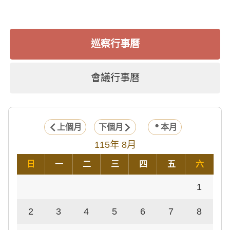
巡察行事曆
會議行事曆
上個月
下個月
本月
115年 8月
日
一
二
三
四
五
六
1
2
3
4
5
6
7
8