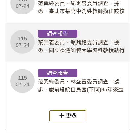
事件處理會議（下
范巽綠委員、紀惠容委員調查：據
07-24
悉，臺北市某高中劉姓教師擔任該校
專題指導教師及組長，詎假借管教名
義，多次要求該校某生依其指示，自
調查報告
行拍攝特定樣態性影像並以手機傳送
115
劉師。該生因畏懼成
蔡崇義委員、賴鼎銘委員調查：據
07-24
悉，國立臺灣師範大學陳姓教授執行
多件人體研究計畫，其採集及運用血
液樣本，疑違反「人體研究法」及學
調查報告
術倫理等情案調查報告。(115教調
115
31)
范巽綠委員、林盛豐委員調查：據
07-24
訴，嚴前總統自民國(下同)35年來臺
後即居住於重慶寓所(即國定古蹟嚴家
淦故居)，迨至嚴前總統及其夫人相繼
過世後，總統府於89年間函請其家屬
更多
繼續留住