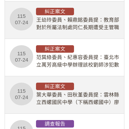
幣1,483萬餘元，並長期收受建商餽
糾正案文
贈；復罔顧公共安全，圖利默許建商
115
王幼玲委員、賴鼎銘委員提：教育部
於停工期間
07-24
對於所屬法制處同仁長期遭受主管職
場不法侵害情事，未能及時察覺、有
效介入及妥為處理，顯未善盡「公務
糾正案文
人員保障法」及「職業安全衛生法」
115
所定維護公務人員
范巽綠委員、紀惠容委員提：臺北市
07-24
立萬芳高級中學辦理該校劉師涉犯數
位性剝削事件，於第一線校園性別事
件調查、審議及申復程序中，喪失專
糾正案文
業把關與糾錯功能，不僅首份調查報
115
告漏未審酌師生不
葉大華委員、田秋堇委員提：雲林縣
07-24
立西螺國民中學（下稱西螺國中）廖
姓專任教師（下稱廖師）、蔡姓鐘點
教練（下稱蔡教練）涉體罰及不當管
調查報告
教羽球隊學生等行為，歷經該校校園
115