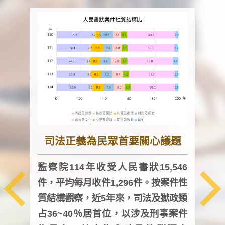
司法正義為民眾首要關心議題
監察院114年收受人民書狀15,546
件，平均每月收件1,296件。按案件性
監察
質結構觀察，近5年來，司法及獄政類
均每
占36~40％居首位，以涉及刑事案件
證，