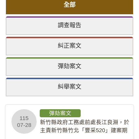
全部
調查報告
糾正案文
彈劾案文
糾舉案文
彈劾案文
115
新竹縣政府工務處前處長江良淵，於
07-28
主責新竹縣竹北「豐采520」建案期
間，藏匿鉅額來源不明財產現金新臺