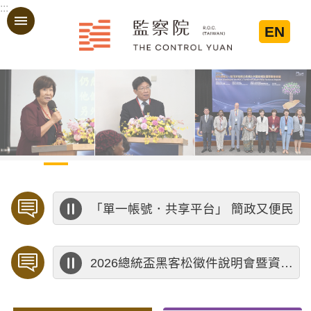
:::
跳到主要內容區塊
EN
:::
「單一帳號．共享平台」 簡政又便民
歡迎預約「臨櫃陳情」，陳情受理中心將優先排定人員與您接談，釐清案情爭點後收案處理，以節省您的寶貴時間。
2026總統盃黑客松徵件說明會暨資料應用講座
陳情受理中心於第七屆監察委員到任前受理陳情公告
海洋委員會海洋保育署 「2026海洋保育創意短影音競賽」活動