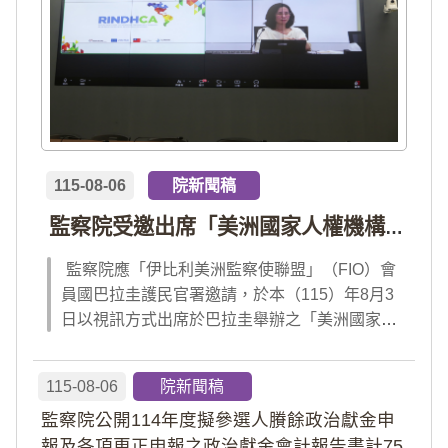
115-08-06
院新聞稿
監察院受邀出席「美洲國家人權機構網絡」年會 分享我國氣候災害防治經驗 打造國際永續韌性
監察院應「伊比利美洲監察使聯盟」（FIO）會
員國巴拉圭護民官署邀請，於本（115）年8月3
日以視訊方式出席於巴拉圭舉辦之「美洲國家人
權機構網絡」（RINDHCA）年會，並發表專題
報告，就美洲地區環境災害、氣候緊急狀態與人
115-08-06
院新聞稿
權風險等議題，與拉美地區監察機構、護民官署
監察院公開114年度擬參選人賸餘政治獻金申
及紅十字國際委員會、原住民社區支持組織...
報及各項更正申報之政治獻金會計報告書計75