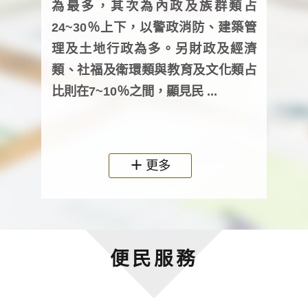
為最多，其次為內政及族群類占
調卷
24~30％上下，以警政消防、建築管
詢會
理及土地行政為多。另財政及經濟
次及
類、社福及衛環類與教育及文化類占
審議
比則在7~10％之間，顯見民 ...
人，
政機關
更多
便民服務