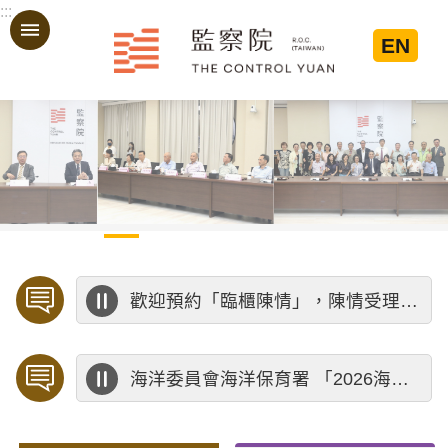
:::
跳到主要內容區塊
EN
:::
歡迎預約「臨櫃陳情」，陳情受理中心將優先排定人員與您接談，釐清案情爭點後收案處理，以節省您的寶貴時間。
海洋委員會海洋保育署 「2026海洋保育創意短影音競賽」活動