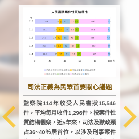
司法正義為民眾首要關心議題
監察院114年收受人民書狀15,546
件，平均每月收件1,296件。按案件性
監察
質結構觀察，近5年來，司法及獄政類
均每
占36~40％居首位，以涉及刑事案件
證，