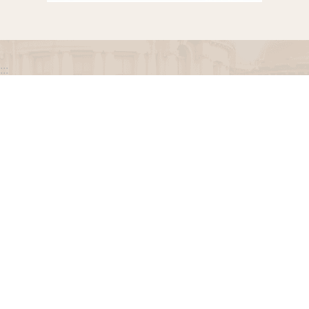
:::
政府網站資料開放宣告
網站安全政策
隱私權保護政策
聯絡我們
交通資訊
地址：100216臺北市中正區忠孝東路一段 2 號
電話：(02) 2341-3183，陳情諮詢專線：(02) 2341-
3183轉662
專線服務時間：週一至週五(例假日除外)09：00至
12：00，13：30至17：00。