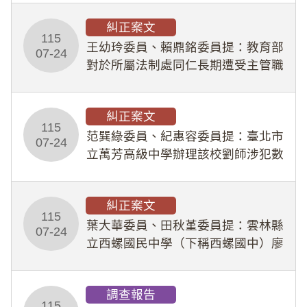
幣1,483萬餘元，並長期收受建商餽
糾正案文
贈；復罔顧公共安全，圖利默許建商
115
王幼玲委員、賴鼎銘委員提：教育部
於停工期間
07-24
對於所屬法制處同仁長期遭受主管職
場不法侵害情事，未能及時察覺、有
效介入及妥為處理，顯未善盡「公務
糾正案文
人員保障法」及「職業安全衛生法」
115
所定維護公務人員
范巽綠委員、紀惠容委員提：臺北市
07-24
立萬芳高級中學辦理該校劉師涉犯數
位性剝削事件，於第一線校園性別事
件調查、審議及申復程序中，喪失專
糾正案文
業把關與糾錯功能，不僅首份調查報
115
告漏未審酌師生不
葉大華委員、田秋堇委員提：雲林縣
07-24
立西螺國民中學（下稱西螺國中）廖
姓專任教師（下稱廖師）、蔡姓鐘點
教練（下稱蔡教練）涉體罰及不當管
調查報告
教羽球隊學生等行為，歷經該校校園
115