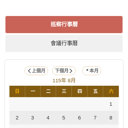
巡察行事曆
會議行事曆
上個月
下個月
本月
115年 8月
日
一
二
三
四
五
六
1
2
3
4
5
6
7
8