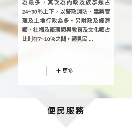
為最多，其次為內政及族群類占
調卷
24~30％上下，以警政消防、建築管
詢會
理及土地行政為多。另財政及經濟
次及
類、社福及衛環類與教育及文化類占
審議
比則在7~10％之間，顯見民 ...
人，
政機關
更多
便民服務