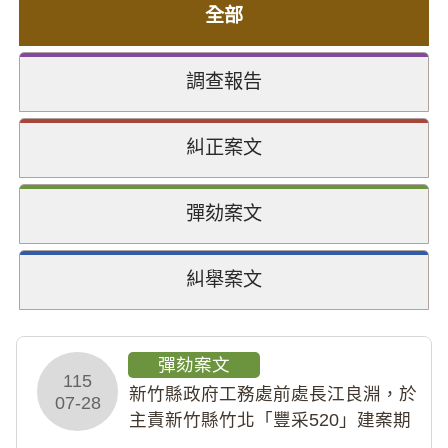
全部
調查報告
糾正案文
彈劾案文
糾舉案文
彈劾案文
115
新竹縣政府工務處前處長江良淵，於
07-28
主責新竹縣竹北「豐采520」建案期
間，藏匿鉅額來源不明財產現金新臺