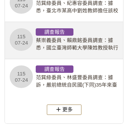
事件處理會議（下
范巽綠委員、紀惠容委員調查：據
07-24
悉，臺北市某高中劉姓教師擔任該校
專題指導教師及組長，詎假借管教名
義，多次要求該校某生依其指示，自
調查報告
行拍攝特定樣態性影像並以手機傳送
115
劉師。該生因畏懼成
蔡崇義委員、賴鼎銘委員調查：據
07-24
悉，國立臺灣師範大學陳姓教授執行
多件人體研究計畫，其採集及運用血
液樣本，疑違反「人體研究法」及學
調查報告
術倫理等情案調查報告。(115教調
115
31)
范巽綠委員、林盛豐委員調查：據
07-24
訴，嚴前總統自民國(下同)35年來臺
後即居住於重慶寓所(即國定古蹟嚴家
淦故居)，迨至嚴前總統及其夫人相繼
過世後，總統府於89年間函請其家屬
更多
繼續留住