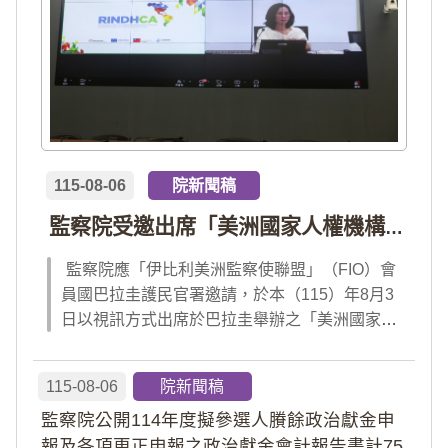
115-08-06
院新聞稿
監察院受邀出席「美洲國家人權機構網絡」年會 分享我國氣候災害防治經驗 打造國際永續韌性
監察院應「伊比利美洲監察使聯盟」（FIO）會
員國巴拉圭護民官署邀請，於本（115）年8月3
日以視訊方式出席於巴拉圭舉辦之「美洲國家人
權機構網絡」（RINDHCA）年會，並發表專題
報告，就美洲地區環境災害、氣候緊急狀態與人
115-08-06
院新聞稿
權風險等議題，與拉美地區監察機構、護民官署
監察院公開114年度擬參選人賸餘政治獻金申
及紅十字國際委員會、原住民社區支持組織...
報及各項更正申報之政治獻金會計報告書計75