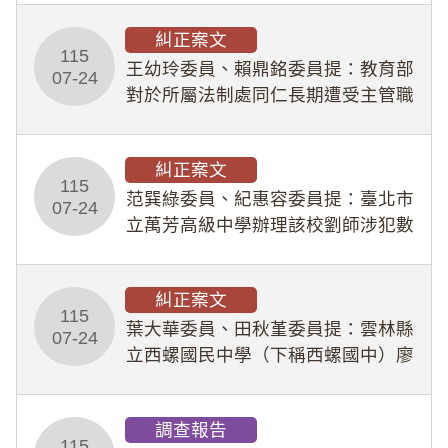
幣1,483萬餘元，並長期收受建商餽
糾正案文
贈；復罔顧公共安全，圖利默許建商
115
王幼玲委員、賴鼎銘委員提：教育部
於停工期間
07-24
對於所屬法制處同仁長期遭受主管職
場不法侵害情事，未能及時察覺、有
效介入及妥為處理，顯未善盡「公務
糾正案文
人員保障法」及「職業安全衛生法」
115
所定維護公務人員
范巽綠委員、紀惠容委員提：臺北市
07-24
立萬芳高級中學辦理該校劉師涉犯數
位性剝削事件，於第一線校園性別事
件調查、審議及申復程序中，喪失專
糾正案文
業把關與糾錯功能，不僅首份調查報
115
告漏未審酌師生不
葉大華委員、田秋堇委員提：雲林縣
07-24
立西螺國民中學（下稱西螺國中）廖
姓專任教師（下稱廖師）、蔡姓鐘點
教練（下稱蔡教練）涉體罰及不當管
調查報告
教羽球隊學生等行為，歷經該校校園
115