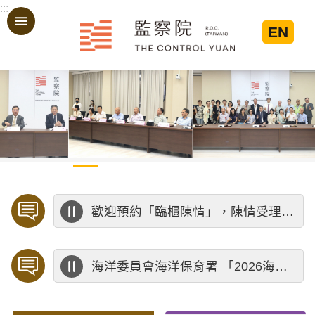
:::
跳到主要內容區塊
EN
:::
歡迎預約「臨櫃陳情」，陳情受理中心將優先排定人員與您接談，釐清案情爭點後收案處理，以節省您的寶貴時間。
海洋委員會海洋保育署 「2026海洋保育創意短影音競賽」活動