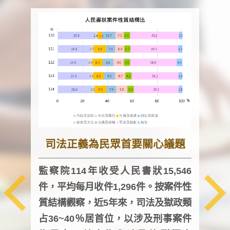
司法正義為民眾首要關心議題
監察院114年收受人民書狀15,546
件，平均每月收件1,296件。按案件性
監察
質結構觀察，近5年來，司法及獄政類
均每
占36~40％居首位，以涉及刑事案件
證，