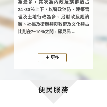
為最多，其次為內政及族群類占
調卷
24~30％上下，以警政消防、建築管
詢會
理及土地行政為多。另財政及經濟
次及
類、社福及衛環類與教育及文化類占
審議
比則在7~10％之間，顯見民 ...
人，
政機關
更多
便民服務