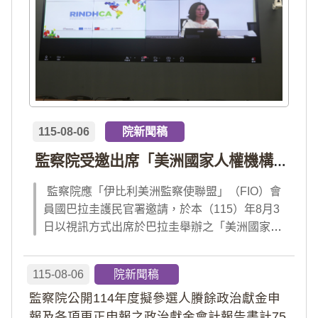
115-08-06
院新聞稿
監察院受邀出席「美洲國家人權機構網絡」年會 分享我國氣候災害防治經驗 打造國際永續韌性
監察院應「伊比利美洲監察使聯盟」（FIO）會
員國巴拉圭護民官署邀請，於本（115）年8月3
日以視訊方式出席於巴拉圭舉辦之「美洲國家人
權機構網絡」（RINDHCA）年會，並發表專題
報告，就美洲地區環境災害、氣候緊急狀態與人
115-08-06
院新聞稿
權風險等議題，與拉美地區監察機構、護民官署
監察院公開114年度擬參選人賸餘政治獻金申
及紅十字國際委員會、原住民社區支持組織...
報及各項更正申報之政治獻金會計報告書計75