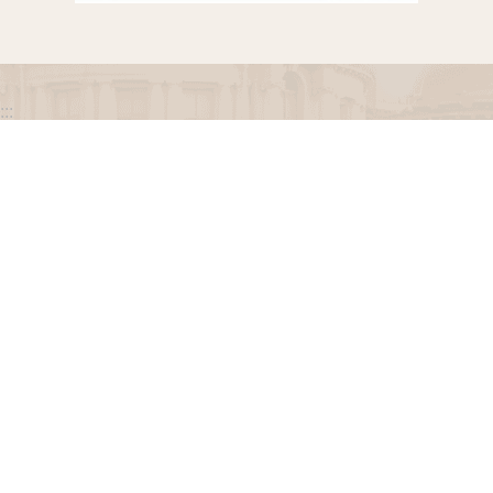
:::
政府網站資料開放宣告
網站安全政策
隱私權保護政策
聯絡我們
交通資訊
地址：100216臺北市中正區忠孝東路一段 2 號
電話：(02) 2341-3183，陳情諮詢專線：(02) 2341-
3183轉662
專線服務時間：週一至週五(例假日除外)09：00至
12：00，13：30至17：00。