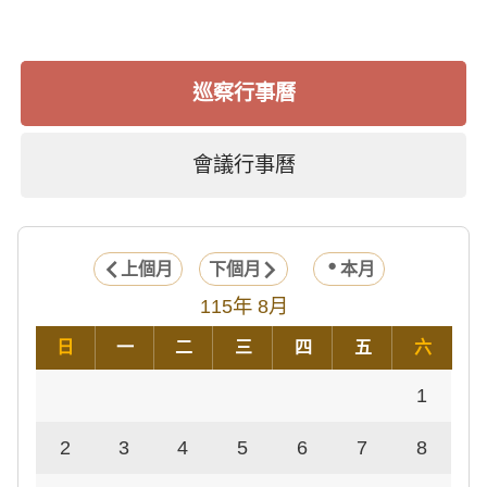
巡察行事曆
會議行事曆
上個月
下個月
本月
115年 8月
日
一
二
三
四
五
六
1
2
3
4
5
6
7
8