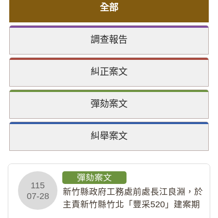
全部
調查報告
糾正案文
彈劾案文
糾舉案文
彈劾案文
115
新竹縣政府工務處前處長江良淵，於
07-28
主責新竹縣竹北「豐采520」建案期
間，藏匿鉅額來源不明財產現金新臺