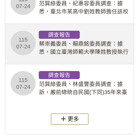
事件處理會議（下
范巽綠委員、紀惠容委員調查：據
07-24
悉，臺北市某高中劉姓教師擔任該校
專題指導教師及組長，詎假借管教名
義，多次要求該校某生依其指示，自
調查報告
行拍攝特定樣態性影像並以手機傳送
115
劉師。該生因畏懼成
蔡崇義委員、賴鼎銘委員調查：據
07-24
悉，國立臺灣師範大學陳姓教授執行
多件人體研究計畫，其採集及運用血
液樣本，疑違反「人體研究法」及學
調查報告
術倫理等情案調查報告。(115教調
115
31)
范巽綠委員、林盛豐委員調查：據
07-24
訴，嚴前總統自民國(下同)35年來臺
後即居住於重慶寓所(即國定古蹟嚴家
淦故居)，迨至嚴前總統及其夫人相繼
過世後，總統府於89年間函請其家屬
更多
繼續留住