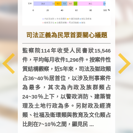
司法正義為民眾首要關心議題
監察院114年收受人民書狀15,546
件，平均每月收件1,296件。按案件性
監察
質結構觀察，近5年來，司法及獄政類
均每
占36~40％居首位，以涉及刑事案件
證，
為最多，其次為內政及族群類占
調卷
24~30％上下，以警政消防、建築管
詢會
理及土地行政為多。另財政及經濟
次及
類、社福及衛環類與教育及文化類占
審議
比則在7~10％之間，顯見民 ...
人，