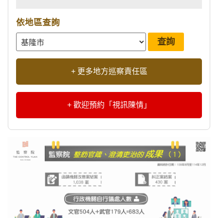
依地區查詢
+ 更多地方巡察責任區
+ 歡迎預約「視訊陳情」