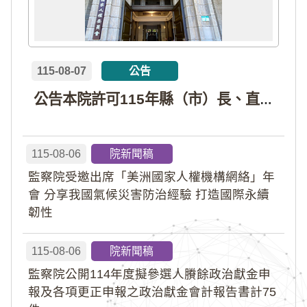
115-08-07
公告
公告本院許可115年縣（市）長、直轄市議員、縣（市）議員擬參選人開立政治獻金專戶共計4戶。各專戶得收受政治獻金期間為自專戶許可設立日起至115年11月27日止，專戶名冊詳如附件。
115-08-06
院新聞稿
監察院受邀出席「美洲國家人權機構網絡」年
會 分享我國氣候災害防治經驗 打造國際永續
韌性
115-08-06
院新聞稿
監察院公開114年度擬參選人賸餘政治獻金申
報及各項更正申報之政治獻金會計報告書計75