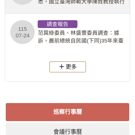
悉，國立臺灣師範大學陳姓教授執行
多件人體研究計畫，其採集及運用血
液樣本，疑違反「人體研究法」及學
調查報告
術倫理等情案調查報告。(115教調
115
31)
范巽綠委員、林盛豐委員調查：據
07-24
訴，嚴前總統自民國(下同)35年來臺
後即居住於重慶寓所(即國定古蹟嚴家
淦故居)，迨至嚴前總統及其夫人相繼
過世後，總統府於89年間函請其家屬
更多
繼續留住
巡察行事曆
會議行事曆