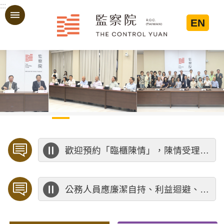
:::
跳到主要內容區塊
EN
:::
歡迎預約「臨櫃陳情」，陳情受理中心將優先排定人員與您接談，釐清案情爭點後收案處理，以節省您的寶貴時間。
公務人員應廉潔自持、利益迴避、依法公正執行公務～考試院公務人員保障暨培訓委員會～