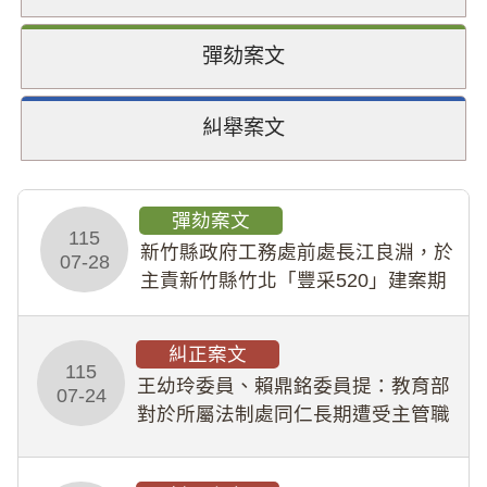
彈劾案文
糾舉案文
彈劾案文
115
新竹縣政府工務處前處長江良淵，於
07-28
主責新竹縣竹北「豐采520」建案期
間，藏匿鉅額來源不明財產現金新臺
幣1,483萬餘元，並長期收受建商餽
糾正案文
贈；復罔顧公共安全，圖利默許建商
115
王幼玲委員、賴鼎銘委員提：教育部
於停工期間
07-24
對於所屬法制處同仁長期遭受主管職
場不法侵害情事，未能及時察覺、有
效介入及妥為處理，顯未善盡「公務