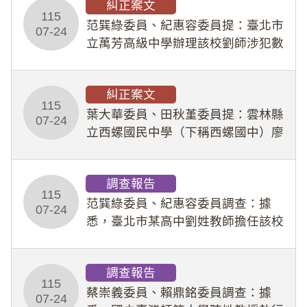
糾正案文
人員保障法」及「職業安全衛生法」
115
所定維護公務人員
范巽綠委員、紀惠容委員提：臺北市
07-24
立萬芳高級中學辦理該校劉師涉犯數
位性剝削事件，於第一線校園性別事
件調查、審議及申復程序中，喪失專
糾正案文
業把關與糾錯功能，不僅首份調查報
115
告漏未審酌師生不
葉大華委員、田秋堇委員提：雲林縣
07-24
立西螺國民中學（下稱西螺國中）廖
姓專任教師（下稱廖師）、蔡姓鐘點
教練（下稱蔡教練）涉體罰及不當管
調查報告
教羽球隊學生等行為，歷經該校校園
115
事件處理會議（下
范巽綠委員、紀惠容委員調查：據
07-24
悉，臺北市某高中劉姓教師擔任該校
專題指導教師及組長，詎假借管教名
義，多次要求該校某生依其指示，自
調查報告
行拍攝特定樣態性影像並以手機傳送
115
劉師。該生因畏懼成
蔡崇義委員、賴鼎銘委員調查：據
07-24