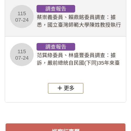
義，多次要求該校某生依其指示，自
調查報告
行拍攝特定樣態性影像並以手機傳送
115
劉師。該生因畏懼成
蔡崇義委員、賴鼎銘委員調查：據
07-24
悉，國立臺灣師範大學陳姓教授執行
多件人體研究計畫，其採集及運用血
液樣本，疑違反「人體研究法」及學
調查報告
術倫理等情案調查報告。(115教調
115
31)
范巽綠委員、林盛豐委員調查：據
07-24
訴，嚴前總統自民國(下同)35年來臺
後即居住於重慶寓所(即國定古蹟嚴家
淦故居)，迨至嚴前總統及其夫人相繼
過世後，總統府於89年間函請其家屬
更多
繼續留住