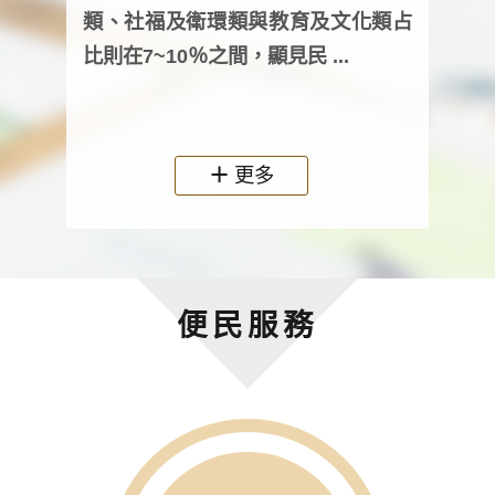
次及
類、社福及衛環類與教育及文化類占
審議
比則在7~10％之間，顯見民 ...
人，
政機關
更多
便民服務