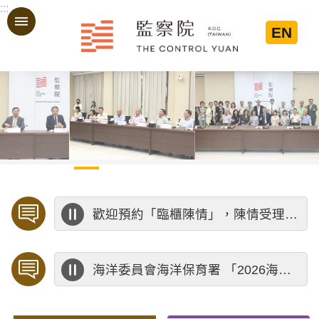
:::
跳到主要內容區塊
EN
:::
歡迎預約「臨櫃陳情」，陳情受理中心將優先排定人員與您接談，釐清案情爭點後收案處理，以節省您的寶貴時間。
海洋委員會海洋保育署 「2026海洋保育創意短影音競賽」活動