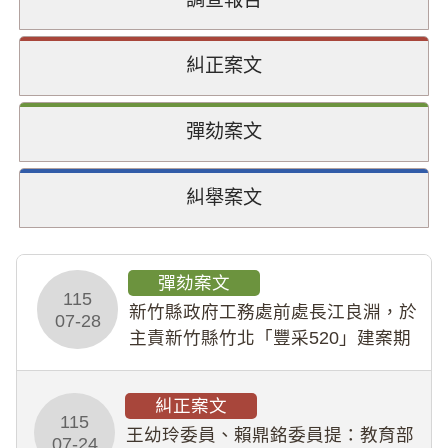
糾正案文
彈劾案文
糾舉案文
彈劾案文
115
新竹縣政府工務處前處長江良淵，於
07-28
主責新竹縣竹北「豐采520」建案期
間，藏匿鉅額來源不明財產現金新臺
幣1,483萬餘元，並長期收受建商餽
糾正案文
贈；復罔顧公共安全，圖利默許建商
115
王幼玲委員、賴鼎銘委員提：教育部
於停工期間
07-24