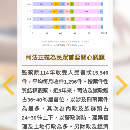
司法正義為民眾首要關心議題
監察院114年收受人民書狀15,546
件，平均每月收件1,296件。按案件性
監察
質結構觀察，近5年來，司法及獄政類
均每
占36~40％居首位，以涉及刑事案件
證，
為最多，其次為內政及族群類占
調卷
24~30％上下，以警政消防、建築管
詢會
理及土地行政為多。另財政及經濟