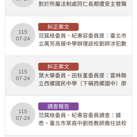
對於所屬法制處同仁長期遭受主管職
場不法侵害情事，未能及時察覺、有
效介入及妥為處理，顯未善盡「公務
糾正案文
人員保障法」及「職業安全衛生法」
115
所定維護公務人員
范巽綠委員、紀惠容委員提：臺北市
07-24
立萬芳高級中學辦理該校劉師涉犯數
位性剝削事件，於第一線校園性別事
件調查、審議及申復程序中，喪失專
糾正案文
業把關與糾錯功能，不僅首份調查報
115
告漏未審酌師生不
葉大華委員、田秋堇委員提：雲林縣
07-24
立西螺國民中學（下稱西螺國中）廖
姓專任教師（下稱廖師）、蔡姓鐘點
教練（下稱蔡教練）涉體罰及不當管
調查報告
教羽球隊學生等行為，歷經該校校園
115
事件處理會議（下
范巽綠委員、紀惠容委員調查：據
07-24
悉，臺北市某高中劉姓教師擔任該校
專題指導教師及組長，詎假借管教名