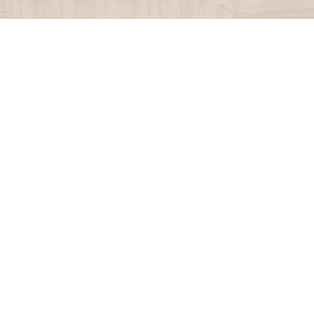
:::
政府網站資料開放宣告
網站安全政策
隱私權保護政策
聯絡我們
交通資訊
地址：100216臺北市中正區忠孝東路一段 2 號
電話：(02) 2341-3183，陳情諮詢專線：(02) 2341-
3183轉662
專線服務時間：週一至週五(例假日除外)09：00至
12：00，13：30至17：00。
瀏覽人次
3234575
更新日期
115-08-06