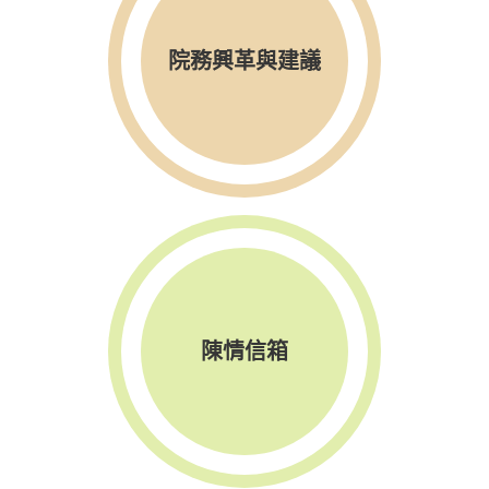
院務興革與建議
陳情信箱