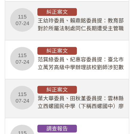
幣1,483萬餘元，並長期收受建商餽
糾正案文
贈；復罔顧公共安全，圖利默許建商
115
王幼玲委員、賴鼎銘委員提：教育部
於停工期間
07-24
對於所屬法制處同仁長期遭受主管職
場不法侵害情事，未能及時察覺、有
效介入及妥為處理，顯未善盡「公務
糾正案文
人員保障法」及「職業安全衛生法」
115
所定維護公務人員
范巽綠委員、紀惠容委員提：臺北市
07-24
立萬芳高級中學辦理該校劉師涉犯數
位性剝削事件，於第一線校園性別事
件調查、審議及申復程序中，喪失專
糾正案文
業把關與糾錯功能，不僅首份調查報
115
告漏未審酌師生不
葉大華委員、田秋堇委員提：雲林縣
07-24
立西螺國民中學（下稱西螺國中）廖
姓專任教師（下稱廖師）、蔡姓鐘點
教練（下稱蔡教練）涉體罰及不當管
調查報告
教羽球隊學生等行為，歷經該校校園
115