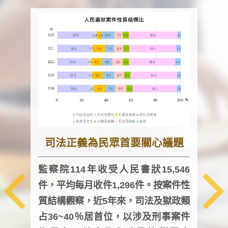
司法正義為民眾首要關心議題
監察院114年收受人民書狀15,546
件，平均每月收件1,296件。按案件性
監察
質結構觀察，近5年來，司法及獄政類
均每
占36~40％居首位，以涉及刑事案件
證，