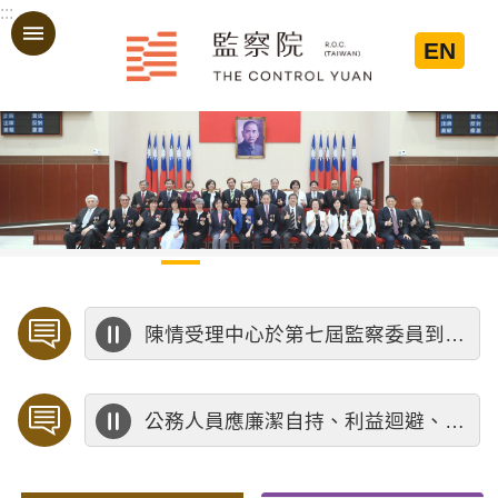
:::
跳到主要內容區塊
EN
:::
陳情受理中心於第七屆監察委員到任前受理陳情公告
「單一帳號．共享平台」 簡政又便民
公務人員應廉潔自持、利益迴避、依法公正執行公務～考試院公務人員保障暨培訓委員會～
歡迎預約「臨櫃陳情」，陳情受理中心將優先排定人員與您接談，釐清案情爭點後收案處理，以節省您的寶貴時間。
不分顏色，不分黨派，行政中立在於心中的那把公正尺-考試院公務人員保障暨培訓委員會提醒您。