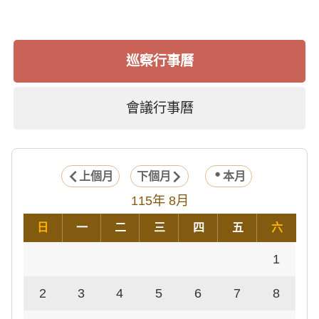
巡察行事曆
會議行事曆
上個月
下個月
本月
115年 8月
日
一
二
三
四
五
六
1
2
3
4
5
6
7
8