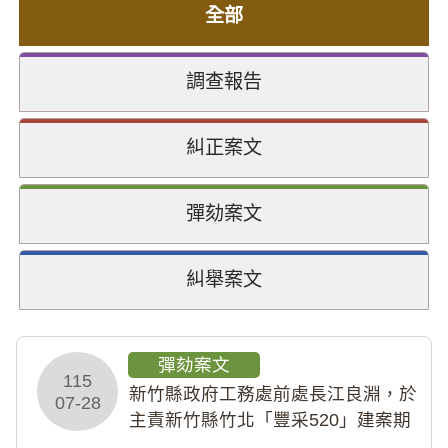
全部
調查報告
糾正案文
彈劾案文
糾舉案文
彈劾案文
115
新竹縣政府工務處前處長江良淵，於
07-28
主責新竹縣竹北「豐采520」建案期
間，藏匿鉅額來源不明財產現金新臺