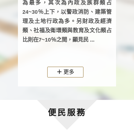
為最多，其次為內政及族群類占
調卷
24~30％上下，以警政消防、建築管
詢會
理及土地行政為多。另財政及經濟
次及
類、社福及衛環類與教育及文化類占
審議
比則在7~10％之間，顯見民 ...
人，
政機關
更多
便民服務