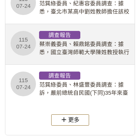
事件處理會議（下
范巽綠委員、紀惠容委員調查：據
07-24
悉，臺北市某高中劉姓教師擔任該校
專題指導教師及組長，詎假借管教名
義，多次要求該校某生依其指示，自
調查報告
行拍攝特定樣態性影像並以手機傳送
115
劉師。該生因畏懼成
蔡崇義委員、賴鼎銘委員調查：據
07-24
悉，國立臺灣師範大學陳姓教授執行
多件人體研究計畫，其採集及運用血
液樣本，疑違反「人體研究法」及學
調查報告
術倫理等情案調查報告。(115教調
115
31)
范巽綠委員、林盛豐委員調查：據
07-24
訴，嚴前總統自民國(下同)35年來臺
後即居住於重慶寓所(即國定古蹟嚴家
淦故居)，迨至嚴前總統及其夫人相繼
過世後，總統府於89年間函請其家屬
更多
繼續留住