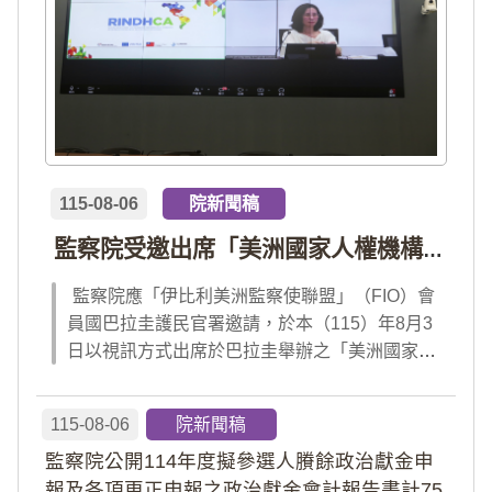
115-08-06
院新聞稿
監察院受邀出席「美洲國家人權機構網絡」年會 分享我國氣候災害防治經驗 打造國際永續韌性
監察院應「伊比利美洲監察使聯盟」（FIO）會
員國巴拉圭護民官署邀請，於本（115）年8月3
日以視訊方式出席於巴拉圭舉辦之「美洲國家人
權機構網絡」（RINDHCA）年會，並發表專題
報告，就美洲地區環境災害、氣候緊急狀態與人
115-08-06
院新聞稿
權風險等議題，與拉美地區監察機構、護民官署
監察院公開114年度擬參選人賸餘政治獻金申
及紅十字國際委員會、原住民社區支持組織...
報及各項更正申報之政治獻金會計報告書計75