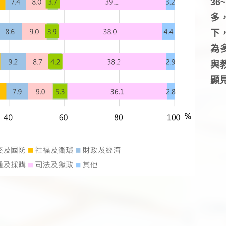
3
多
下
為
與
顯見