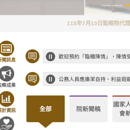
115年7月13日監察院
歡迎預約「臨櫃陳情」，陳情
新聞訊息
公務人員應廉潔自持、利益迴
監察成果
國家
全部
院新聞稿
統計資訊
會