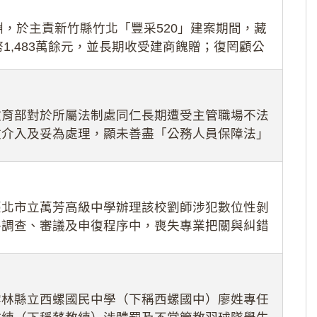
，於主責新竹縣竹北「豐采520」建案期間，藏
1,483萬餘元，並長期收受建商餽贈；復罔顧公
期間
教育部對於所屬法制處同仁長期遭受主管職場不法
效介入及妥為處理，顯未善盡「公務人員保障法」
護公務人員
臺北市立萬芳高級中學辦理該校劉師涉犯數位性剝
件調查、審議及申復程序中，喪失專業把關與糾錯
審酌師生不
雲林縣立西螺國民中學（下稱西螺國中）廖姓專任