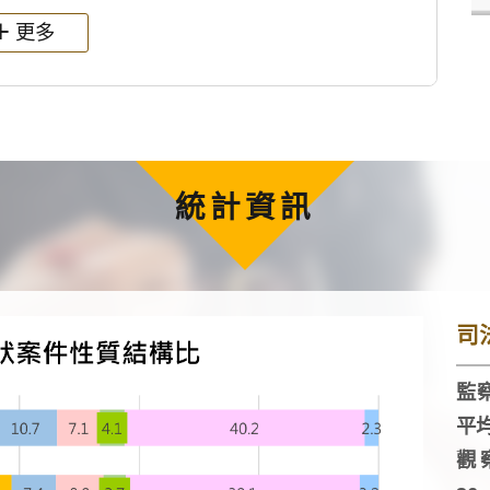
更多
統計資訊
司
監察
平
觀