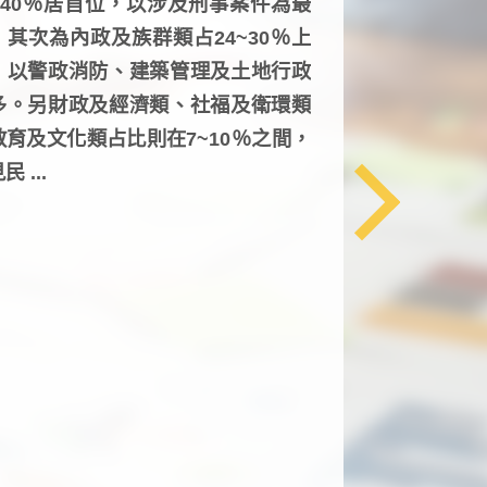
6~40％居首位，以涉及刑事案件為最
，其次為內政及族群類占24~30％上
，以警政消防、建築管理及土地行政
多。另財政及經濟類、社福及衛環類
教育及文化類占比則在7~10％之間，
民 ...