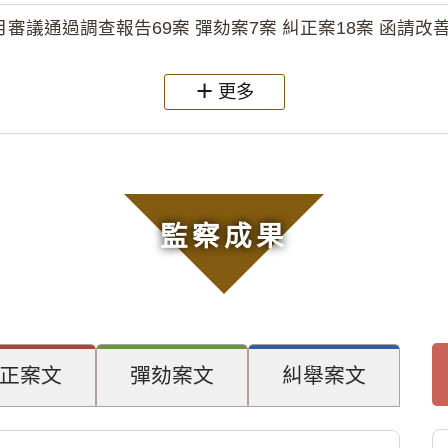
月審議通過調查報告69案 彈劾案7案 糾正案18案 函請改善
更多
監察成果
正案文
彈劾案文
糾舉案文