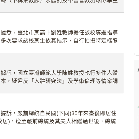
教練（下稱蔡教練）涉體罰及不當管教羽球隊學生
理會議（下
：據悉，臺北市某高中劉姓教師擔任該校專題指導
，多次要求該校某生依其指示，自行拍攝特定樣態
生因畏懼成
：據悉，國立臺灣師範大學陳姓教授執行多件人體
樣本，疑違反「人體研究法」及學術倫理等情案調
據訴，嚴前總統自民國(下同)35年來臺後即居住
故居)，迨至嚴前總統及其夫人相繼過世後，總統
住