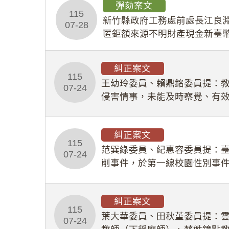
彈劾案文
115
新竹縣政府工務處前處長江良淵
07-28
匿鉅額來源不明財產現金新臺幣
共安全，圖利默許建商於停工
糾正案文
115
王幼玲委員、賴鼎銘委員提：
07-24
侵害情事，未能及時察覺、有
及「職業安全衛生法」所定維
糾正案文
115
范巽綠委員、紀惠容委員提：
07-24
削事件，於第一線校園性別事
功能，不僅首份調查報告漏未
糾正案文
115
葉大華委員、田秋堇委員提：
07-24