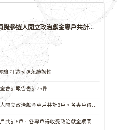
公告本院許可115年縣（市）長、直轄市議員、縣（市）議員擬參選人開立政治獻金專戶共計4戶。各專戶得收受政治獻金期間為自專戶許可設立日起至115年11月27日止，專戶名冊詳如附件。
經驗 打造國際永續韌性
金會計報告書計75件
政治獻金專戶共計8戶。各專戶得收受...
5戶。各專戶得收受政治獻金期間為自...