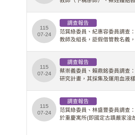
教師（下稱廖師）、蔡姓鐘點
等行為，歷經該校校園事件處
調查報告
115
范巽綠委員、紀惠容委員調查
07-24
教師及組長，詎假借管教名義
性影像並以手機傳送劉師。該
調查報告
115
蔡崇義委員、賴鼎銘委員調查
07-24
研究計畫，其採集及運用血液
查報告。(115教調31)
調查報告
115
范巽綠委員、林盛豐委員調查：
07-24
於重慶寓所(即國定古蹟嚴家淦
府於89年間函請其家屬繼續留