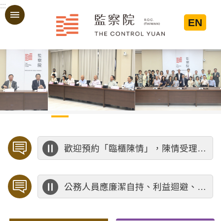
:::
跳到主要內容區塊
EN
:::
歡迎預約「臨櫃陳情」，陳情受理中心將優先排定人員與您接談，釐清案情爭點後收案處理，以節省您的寶貴時間。
公務人員應廉潔自持、利益迴避、依法公正執行公務～考試院公務人員保障暨培訓委員會～