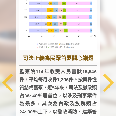
司法正義為民眾首要關心議題
監察院114年收受人民書狀15,546
件，平均每月收件1,296件。按案件性
監察
質結構觀察，近5年來，司法及獄政類
均每
占36~40％居首位，以涉及刑事案件
證，
為最多，其次為內政及族群類占
調卷
24~30％上下，以警政消防、建築管