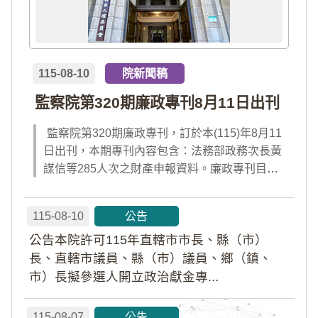
115-08-10
院新聞稿
監察院第320期廉政專刊8月11日出刊
監察院第320期廉政專刊，訂於本(115)年8月11
日出刊，本期專刊內容包含：法務部政務次長黃
謀信等285人次之財產申報資料。廉政專刊目次
請見附件檔案，或前往監察院「陽光法令主題
網」查閱；專刊完整內容，請於出刊當日點選首
115-08-10
公告
頁「公告園地」內「廉政專刊電子書」及「財產
公告本院許可115年直轄市市長、縣（市）
申報公告資料」查閱。
長、直轄市議員、縣（市）議員、鄉（鎮、
市）長擬參選人開立政治獻金專...
115-08-07
公告