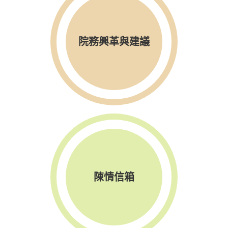
院務興革與建議
陳情信箱