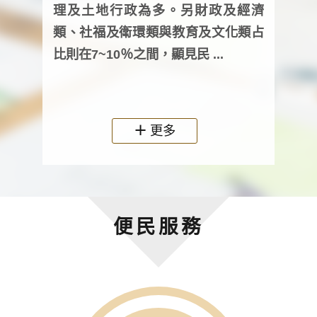
詢會
理及土地行政為多。另財政及經濟
次及
類、社福及衛環類與教育及文化類占
審議
比則在7~10％之間，顯見民 ...
人，
政機關
更多
便民服務