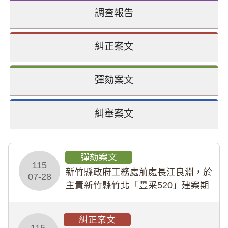
調查報告
糾正案文
彈劾案文
糾舉案文
彈劾案文
115
新竹縣政府工務處前處長江良淵，於
07-28
主責新竹縣竹北「豐采520」建案期
間，藏匿鉅額來源不明財產現金新臺
幣1,483萬餘元，並長期收受建商餽
糾正案文
贈；復罔顧公共安全，圖利默許建商
115