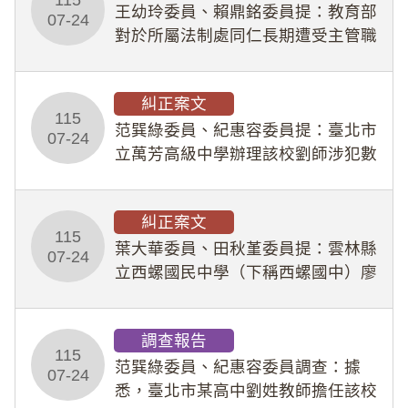
王幼玲委員、賴鼎銘委員提：教育部
於停工期間
07-24
對於所屬法制處同仁長期遭受主管職
場不法侵害情事，未能及時察覺、有
效介入及妥為處理，顯未善盡「公務
糾正案文
人員保障法」及「職業安全衛生法」
115
所定維護公務人員
范巽綠委員、紀惠容委員提：臺北市
07-24
立萬芳高級中學辦理該校劉師涉犯數
位性剝削事件，於第一線校園性別事
件調查、審議及申復程序中，喪失專
糾正案文
業把關與糾錯功能，不僅首份調查報
115
告漏未審酌師生不
葉大華委員、田秋堇委員提：雲林縣
07-24
立西螺國民中學（下稱西螺國中）廖
姓專任教師（下稱廖師）、蔡姓鐘點
教練（下稱蔡教練）涉體罰及不當管
調查報告
教羽球隊學生等行為，歷經該校校園
115
事件處理會議（下
范巽綠委員、紀惠容委員調查：據
07-24
悉，臺北市某高中劉姓教師擔任該校