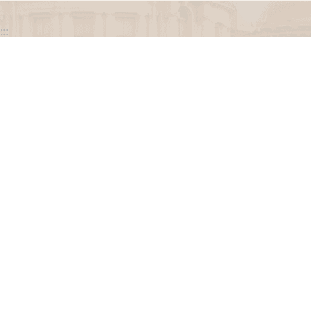
:::
政府網站資料開放宣告
網站安全政策
隱私權保護政策
聯絡我們
交通資訊
地址：100216臺北市中正區忠孝東路一段 2 號
電話：(02) 2341-3183，陳情諮詢專線：(02) 2341-
3183轉662
專線服務時間：週一至週五(例假日除外)09：00至
12：00，13：30至17：00。
瀏覽人次
3253391
更新日期
115-08-11