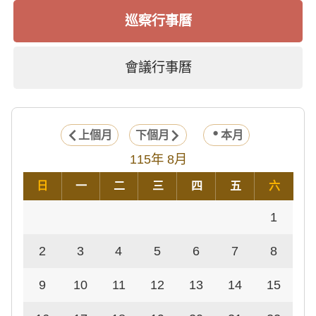
巡察行事曆
會議行事曆
上個月
下個月
本月
115年 8月
日
一
二
三
四
五
六
1
2
3
4
5
6
7
8
9
10
11
12
13
14
15