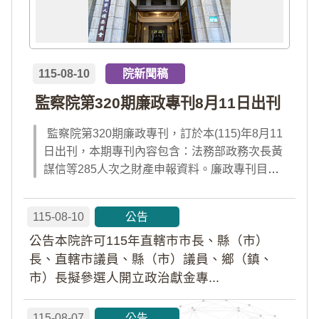
115-08-10
院新聞稿
監察院第320期廉政專刊8月11日出刊
監察院第320期廉政專刊，訂於本(115)年8月11
日出刊，本期專刊內容包含：法務部政務次長黃
謀信等285人次之財產申報資料。廉政專刊目次
請見附件檔案，或前往監察院「陽光法令主題
網」查閱；專刊完整內容，請於出刊當日點選首
115-08-10
公告
頁「公告園地」內「廉政專刊電子書」及「財產
公告本院許可115年直轄市市長、縣（市）
申報公告資料」查閱。
長、直轄市議員、縣（市）議員、鄉（鎮、
市）長擬參選人開立政治獻金專...
115-08-07
公告