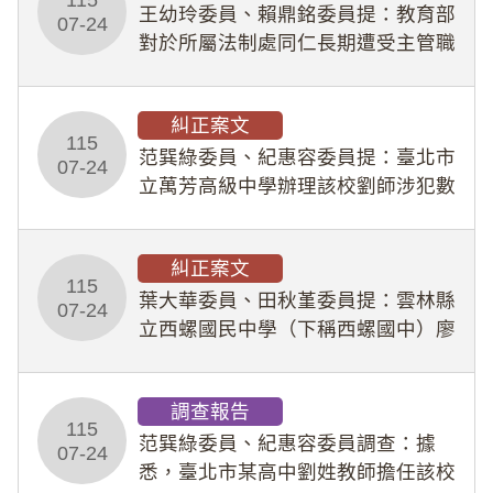
王幼玲委員、賴鼎銘委員提：教育部
於停工期間
07-24
對於所屬法制處同仁長期遭受主管職
場不法侵害情事，未能及時察覺、有
效介入及妥為處理，顯未善盡「公務
糾正案文
人員保障法」及「職業安全衛生法」
115
所定維護公務人員
范巽綠委員、紀惠容委員提：臺北市
07-24
立萬芳高級中學辦理該校劉師涉犯數
位性剝削事件，於第一線校園性別事
件調查、審議及申復程序中，喪失專
糾正案文
業把關與糾錯功能，不僅首份調查報
115
告漏未審酌師生不
葉大華委員、田秋堇委員提：雲林縣
07-24
立西螺國民中學（下稱西螺國中）廖
姓專任教師（下稱廖師）、蔡姓鐘點
教練（下稱蔡教練）涉體罰及不當管
調查報告
教羽球隊學生等行為，歷經該校校園
115
事件處理會議（下
范巽綠委員、紀惠容委員調查：據
07-24
悉，臺北市某高中劉姓教師擔任該校