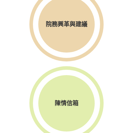
院務興革與建議
陳情信箱