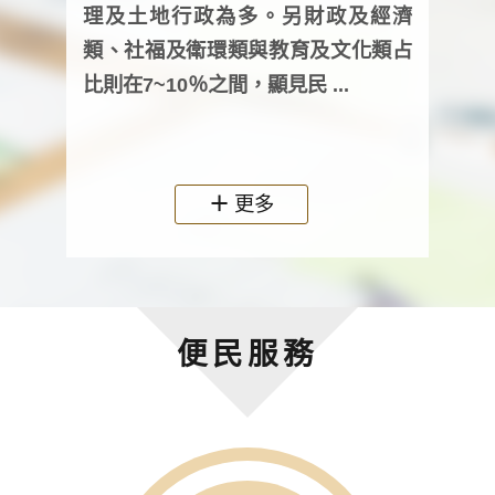
詢會
理及土地行政為多。另財政及經濟
次及
類、社福及衛環類與教育及文化類占
審議
比則在7~10％之間，顯見民 ...
人，
政機關
更多
便民服務