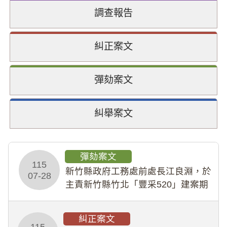
調查報告
糾正案文
彈劾案文
糾舉案文
彈劾案文
115
新竹縣政府工務處前處長江良淵，於
07-28
主責新竹縣竹北「豐采520」建案期
間，藏匿鉅額來源不明財產現金新臺
幣1,483萬餘元，並長期收受建商餽
糾正案文
贈；復罔顧公共安全，圖利默許建商
115