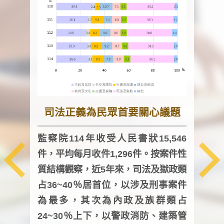
司法正義為民眾首要關心議題
監察院114年收受人民書狀15,546
件，平均每月收件1,296件。按案件性
監察
質結構觀察，近5年來，司法及獄政類
均每
占36~40％居首位，以涉及刑事案件
證，
為最多，其次為內政及族群類占
調卷
24~30％上下，以警政消防、建築管