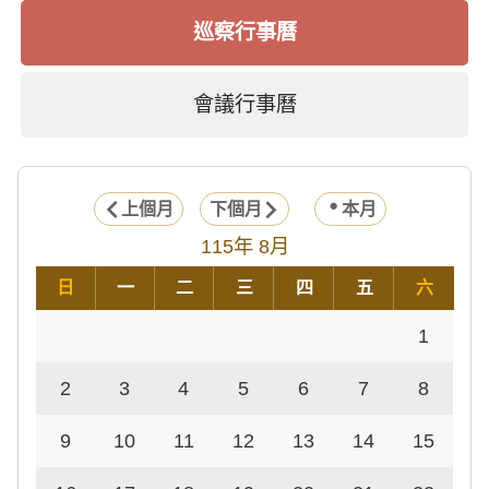
巡察行事曆
會議行事曆
上個月
下個月
本月
115年 8月
日
一
二
三
四
五
六
1
2
3
4
5
6
7
8
9
10
11
12
13
14
15