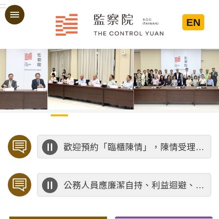
:::
跳到主要內容區塊
EN
:::
歡迎預約「臨櫃陳情」，陳情受理中心將優先排定人員與您接談，釐清案情爭點後收案處理，以節省您的寶貴時間。
公務人員應廉潔自持、利益迴避、依法公正執行公務～考試院公務人員保障暨培訓委員會～