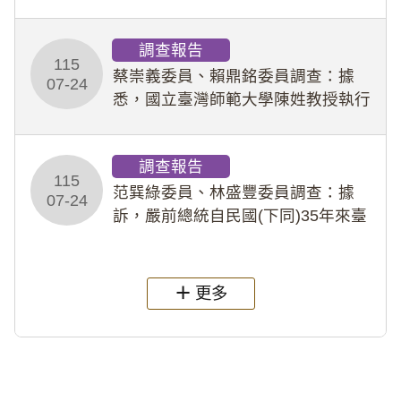
專題指導教師及組長，詎假借管教名
義，多次要求該校某生依其指示，自
調查報告
行拍攝特定樣態性影像並以手機傳送
115
劉師。該生因畏懼成
蔡崇義委員、賴鼎銘委員調查：據
07-24
悉，國立臺灣師範大學陳姓教授執行
多件人體研究計畫，其採集及運用血
液樣本，疑違反「人體研究法」及學
調查報告
術倫理等情案調查報告。(115教調
115
31)
范巽綠委員、林盛豐委員調查：據
07-24
訴，嚴前總統自民國(下同)35年來臺
後即居住於重慶寓所(即國定古蹟嚴家
淦故居)，迨至嚴前總統及其夫人相繼
過世後，總統府於89年間函請其家屬
更多
繼續留住