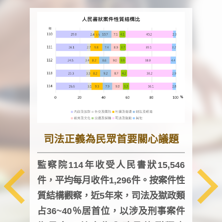
司法正義為民眾首要關心議題
監察院114年收受人民書狀15,546
件，平均每月收件1,296件。按案件性
監察
質結構觀察，近5年來，司法及獄政類
均每
占36~40％居首位，以涉及刑事案件
證，