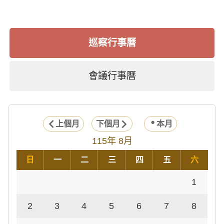
巡察行事曆
會議行事曆
上個月
下個月
本月
115年 8月
日
一
二
三
四
五
六
1
2
3
4
5
6
7
8