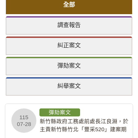
全部
調查報告
糾正案文
彈劾案文
糾舉案文
彈劾案文
115
新竹縣政府工務處前處長江良淵，於
07-28
主責新竹縣竹北「豐采520」建案期
間，藏匿鉅額來源不明財產現金新臺