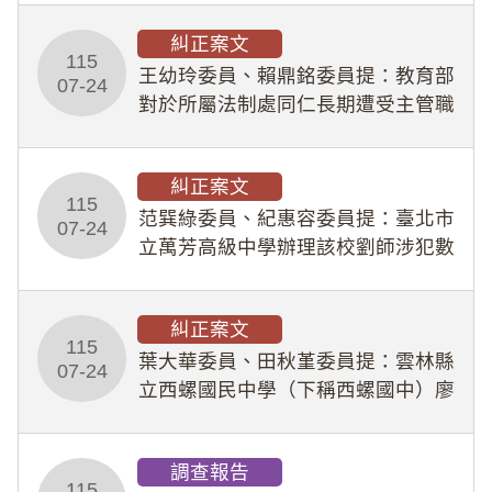
幣1,483萬餘元，並長期收受建商餽
糾正案文
贈；復罔顧公共安全，圖利默許建商
115
王幼玲委員、賴鼎銘委員提：教育部
於停工期間
07-24
對於所屬法制處同仁長期遭受主管職
場不法侵害情事，未能及時察覺、有
效介入及妥為處理，顯未善盡「公務
糾正案文
人員保障法」及「職業安全衛生法」
115
所定維護公務人員
范巽綠委員、紀惠容委員提：臺北市
07-24
立萬芳高級中學辦理該校劉師涉犯數
位性剝削事件，於第一線校園性別事
件調查、審議及申復程序中，喪失專
糾正案文
業把關與糾錯功能，不僅首份調查報
115
告漏未審酌師生不
葉大華委員、田秋堇委員提：雲林縣
07-24
立西螺國民中學（下稱西螺國中）廖
姓專任教師（下稱廖師）、蔡姓鐘點
教練（下稱蔡教練）涉體罰及不當管
調查報告
教羽球隊學生等行為，歷經該校校園
115