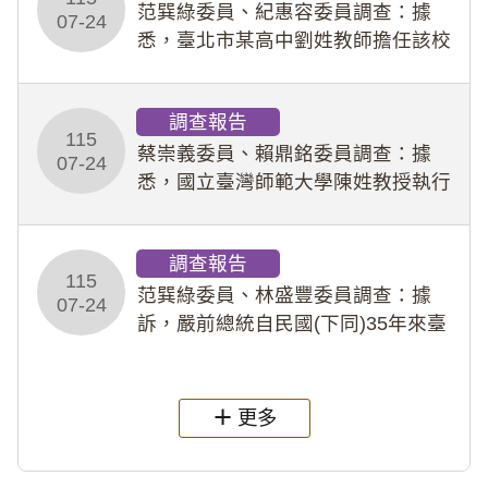
事件處理會議（下
范巽綠委員、紀惠容委員調查：據
07-24
悉，臺北市某高中劉姓教師擔任該校
專題指導教師及組長，詎假借管教名
義，多次要求該校某生依其指示，自
調查報告
行拍攝特定樣態性影像並以手機傳送
115
劉師。該生因畏懼成
蔡崇義委員、賴鼎銘委員調查：據
07-24
悉，國立臺灣師範大學陳姓教授執行
多件人體研究計畫，其採集及運用血
液樣本，疑違反「人體研究法」及學
調查報告
術倫理等情案調查報告。(115教調
115
31)
范巽綠委員、林盛豐委員調查：據
07-24
訴，嚴前總統自民國(下同)35年來臺
後即居住於重慶寓所(即國定古蹟嚴家
淦故居)，迨至嚴前總統及其夫人相繼
過世後，總統府於89年間函請其家屬
更多
繼續留住