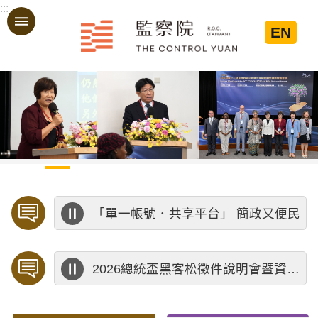
:::
跳到主要內容區塊
EN
:::
歡迎預約「臨櫃陳情」，陳情受理中心將優先排定人員與您接談，釐清案情爭點後收案處理，以節省您的寶貴時間。
海洋委員會海洋保育署 「2026海洋保育創意短影音競賽」活動