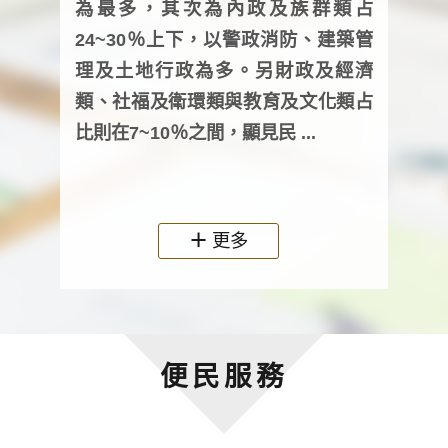
為最多，其次為內政及族群類占
調卷
24~30％上下，以警政消防、建築管
詢會
理及土地行政為多。另財政及經濟
次及
類、社福及衛環類與教育及文化類占
審議
比則在7~10％之間，顯見民 ...
人，
政機關
更多
便民服務