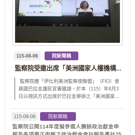
115-08-06
院新聞稿
監察院受邀出席「美洲國家人權機構網絡」年會 分享我國氣候災害防治經驗 打造國際永續韌性
監察院應「伊比利美洲監察使聯盟」（FIO）會
員國巴拉圭護民官署邀請，於本（115）年8月3
日以視訊方式出席於巴拉圭舉辦之「美洲國家人
權機構網絡」（RINDHCA）年會，並發表專題
報告，就美洲地區環境災害、氣候緊急狀態與人
115-08-06
院新聞稿
權風險等議題，與拉美地區監察機構、護民官署
監察院公開114年度擬參選人賸餘政治獻金申
及紅十字國際委員會、原住民社區支持組織...
報及各項更正申報之政治獻金會計報告書計75