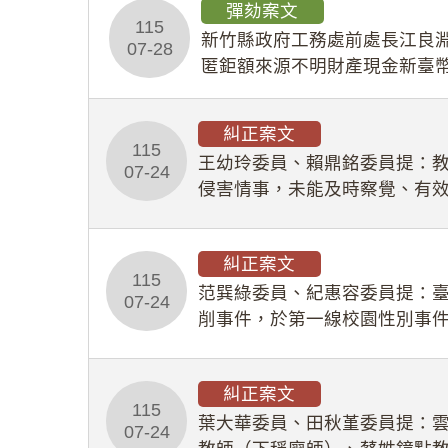
彈劾案文
115
新竹縣政府工務處前處長江良淵
07-28
匿鉅額來源不明財產現金新臺幣
共安全，圖利默許建商於停工
糾正案文
115
王幼玲委員、賴鼎銘委員提：
07-24
侵害情事，未能及時察覺、有
及「職業安全衛生法」所定維
糾正案文
115
范巽綠委員、紀惠容委員提：
07-24
削事件，於第一線校園性別事
功能，不僅首份調查報告漏未
糾正案文
115
葉大華委員、田秋堇委員提：
07-24