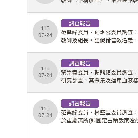
教師（下稱廖師）、蔡姓鐘點
等行為，歷經該校校園事件處
調查報告
115
范巽綠委員、紀惠容委員調查
07-24
教師及組長，詎假借管教名義
性影像並以手機傳送劉師。該
調查報告
115
蔡崇義委員、賴鼎銘委員調查
07-24
研究計畫，其採集及運用血液
查報告。(115教調31)
調查報告
115
范巽綠委員、林盛豐委員調查：
07-24
於重慶寓所(即國定古蹟嚴家淦
府於89年間函請其家屬繼續留