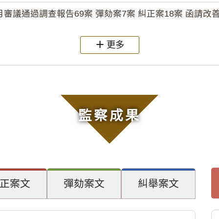
月審議通過調查報告69案 彈劾案7案 糾正案18案 函請改善
更多
監察成果
正案文
彈劾案文
糾舉案文