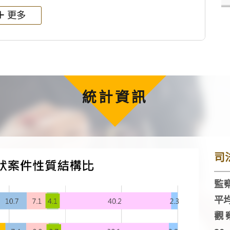
更多
統計資訊
司
監察
平
觀