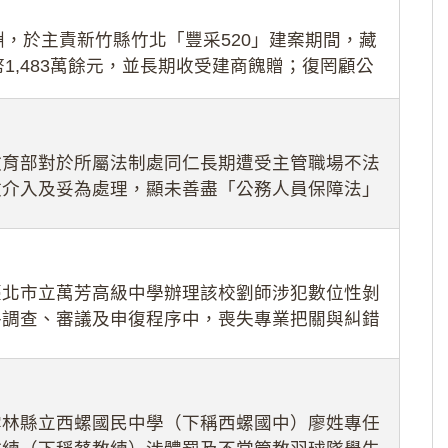
，於主責新竹縣竹北「豐采520」建案期間，藏
1,483萬餘元，並長期收受建商餽贈；復罔顧公
期間
教育部對於所屬法制處同仁長期遭受主管職場不法
效介入及妥為處理，顯未善盡「公務人員保障法」
護公務人員
臺北市立萬芳高級中學辦理該校劉師涉犯數位性剝
件調查、審議及申復程序中，喪失專業把關與糾錯
審酌師生不
雲林縣立西螺國民中學（下稱西螺國中）廖姓專任