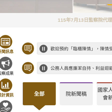
115年7月13日監察院
歡迎預約「臨櫃陳情」，陳情
新聞訊息
公務人員應廉潔自持、利益迴
監察成果
國家
全部
院新聞稿
統計資訊
會