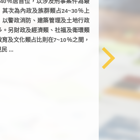
6~40％居首位，以涉及刑事案件為最
，其次為內政及族群類占24~30％上
，以警政消防、建築管理及土地行政
多。另財政及經濟類、社福及衛環類
教育及文化類占比則在7~10％之間，
民 ...