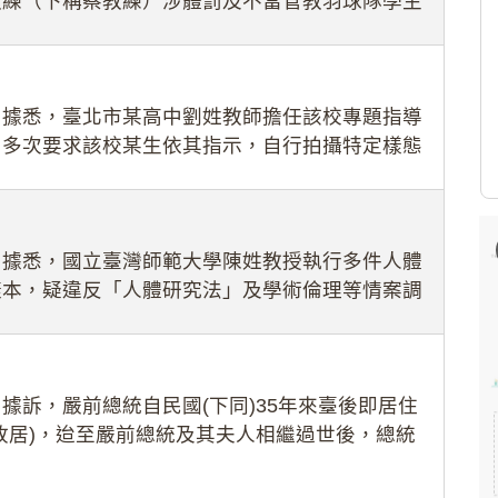
教練（下稱蔡教練）涉體罰及不當管教羽球隊學生
理會議（下
：據悉，臺北市某高中劉姓教師擔任該校專題指導
，多次要求該校某生依其指示，自行拍攝特定樣態
生因畏懼成
：據悉，國立臺灣師範大學陳姓教授執行多件人體
樣本，疑違反「人體研究法」及學術倫理等情案調
據訴，嚴前總統自民國(下同)35年來臺後即居住
故居)，迨至嚴前總統及其夫人相繼過世後，總統
住