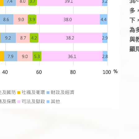
3
多
下
為
與
顯見