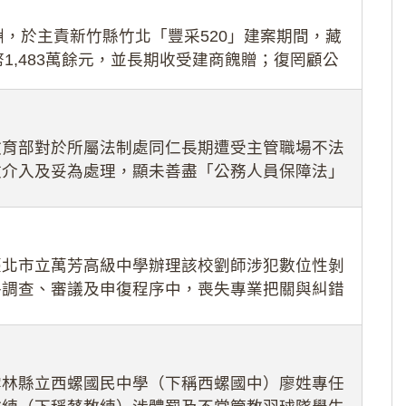
，於主責新竹縣竹北「豐采520」建案期間，藏
1,483萬餘元，並長期收受建商餽贈；復罔顧公
期間
教育部對於所屬法制處同仁長期遭受主管職場不法
效介入及妥為處理，顯未善盡「公務人員保障法」
護公務人員
臺北市立萬芳高級中學辦理該校劉師涉犯數位性剝
件調查、審議及申復程序中，喪失專業把關與糾錯
審酌師生不
雲林縣立西螺國民中學（下稱西螺國中）廖姓專任