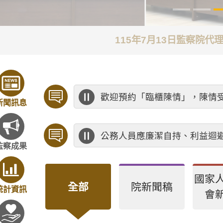
115年7月13日監察院
歡迎預約「臨櫃陳情」，陳情
新聞訊息
公務人員應廉潔自持、利益迴
監察成果
國家
全部
院新聞稿
統計資訊
會