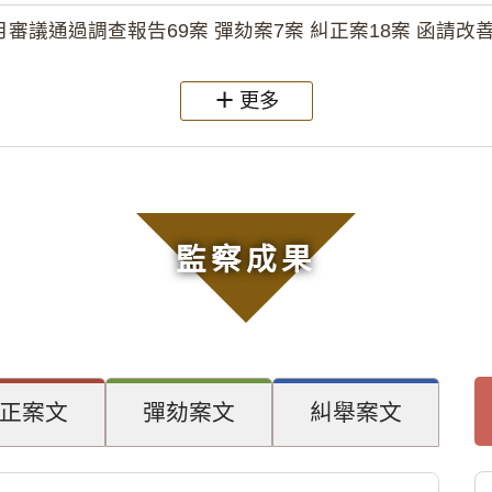
月審議通過調查報告69案 彈劾案7案 糾正案18案 函請改善
更多
監察成果
正案文
彈劾案文
糾舉案文