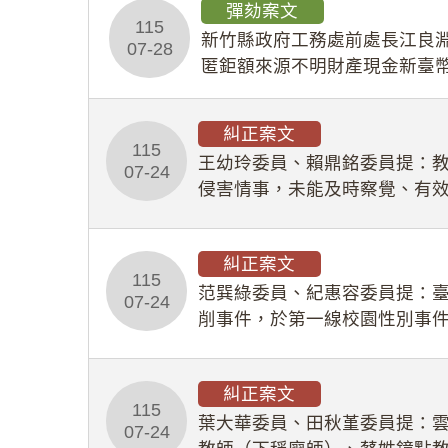
彈劾案文
115
新竹縣政府工務處前處長江良淵
07-28
匿鉅額來源不明財產現金新臺幣
共安全，圖利默許建商於停工
糾正案文
115
王幼玲委員、賴鼎銘委員提：
07-24
侵害情事，未能及時察覺、有
及「職業安全衛生法」所定維
糾正案文
115
范巽綠委員、紀惠容委員提：
07-24
削事件，於第一線校園性別事
功能，不僅首份調查報告漏未
糾正案文
115
葉大華委員、田秋堇委員提：
07-24