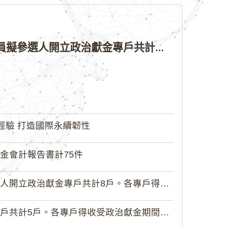
公告本院許可115年縣（市）長、直轄市議員、縣（市）議員擬參選人開立政治獻金專戶共計4戶。各專戶得收受政治獻金期間為自專戶許可設立日起至115年11月27日止，專戶名冊詳如附件。
經驗 打造國際永續韌性
金會計報告書計75件
政治獻金專戶共計8戶。各專戶得收受...
5戶。各專戶得收受政治獻金期間為自...