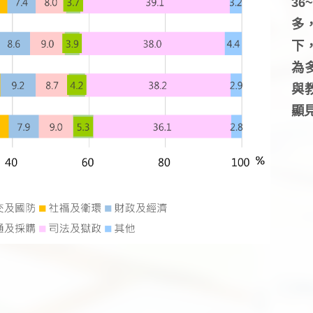
3
多
下
為
與
顯見