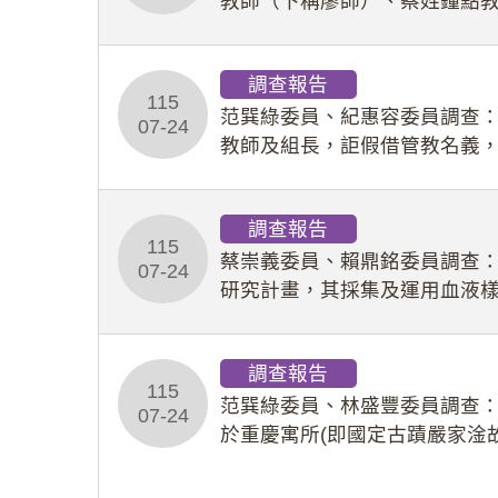
教師（下稱廖師）、蔡姓鐘點
等行為，歷經該校校園事件處
調查報告
115
范巽綠委員、紀惠容委員調查
07-24
教師及組長，詎假借管教名義
性影像並以手機傳送劉師。該
調查報告
115
蔡崇義委員、賴鼎銘委員調查
07-24
研究計畫，其採集及運用血液
查報告。(115教調31)
調查報告
115
范巽綠委員、林盛豐委員調查：
07-24
於重慶寓所(即國定古蹟嚴家淦
府於89年間函請其家屬繼續留