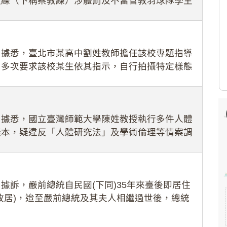
教練（下稱蔡教練）涉體罰及不當管教羽球隊學生
理會議（下
：據悉，臺北市某高中劉姓教師擔任該校專題指導
，多次要求該校某生依其指示，自行拍攝特定樣態
生因畏懼成
：據悉，國立臺灣師範大學陳姓教授執行多件人體
樣本，疑違反「人體研究法」及學術倫理等情案調
據訴，嚴前總統自民國(下同)35年來臺後即居住
故居)，迨至嚴前總統及其夫人相繼過世後，總統
住