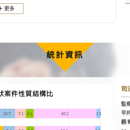
更多
統計資訊
司
監察
平
觀