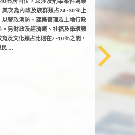
6~40％居首位，以涉及刑事案件為最
，其次為內政及族群類占24~30％上
，以警政消防、建築管理及土地行政
多。另財政及經濟類、社福及衛環類
教育及文化類占比則在7~10％之間，
民 ...