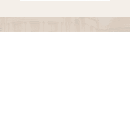
:::
政府網站資料開放宣告
網站安全政策
隱私權保護政策
聯絡我們
交通資訊
地址：100216臺北市中正區忠孝東路一段 2 號
電話：(02) 2341-3183，陳情諮詢專線：(02) 2341-
3183轉662
專線服務時間：週一至週五(例假日除外)09：00至
12：00，13：30至17：00。