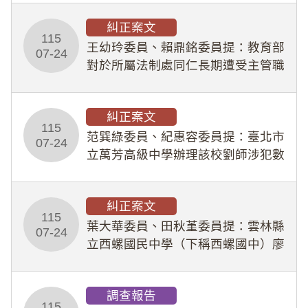
幣1,483萬餘元，並長期收受建商餽
糾正案文
贈；復罔顧公共安全，圖利默許建商
115
王幼玲委員、賴鼎銘委員提：教育部
於停工期間
07-24
對於所屬法制處同仁長期遭受主管職
場不法侵害情事，未能及時察覺、有
效介入及妥為處理，顯未善盡「公務
糾正案文
人員保障法」及「職業安全衛生法」
115
所定維護公務人員
范巽綠委員、紀惠容委員提：臺北市
07-24
立萬芳高級中學辦理該校劉師涉犯數
位性剝削事件，於第一線校園性別事
件調查、審議及申復程序中，喪失專
糾正案文
業把關與糾錯功能，不僅首份調查報
115
告漏未審酌師生不
葉大華委員、田秋堇委員提：雲林縣
07-24
立西螺國民中學（下稱西螺國中）廖
姓專任教師（下稱廖師）、蔡姓鐘點
教練（下稱蔡教練）涉體罰及不當管
調查報告
教羽球隊學生等行為，歷經該校校園
115