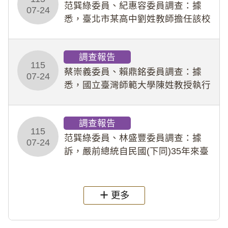
事件處理會議（下
范巽綠委員、紀惠容委員調查：據
07-24
悉，臺北市某高中劉姓教師擔任該校
專題指導教師及組長，詎假借管教名
義，多次要求該校某生依其指示，自
調查報告
行拍攝特定樣態性影像並以手機傳送
115
劉師。該生因畏懼成
蔡崇義委員、賴鼎銘委員調查：據
07-24
悉，國立臺灣師範大學陳姓教授執行
多件人體研究計畫，其採集及運用血
液樣本，疑違反「人體研究法」及學
調查報告
術倫理等情案調查報告。(115教調
115
31)
范巽綠委員、林盛豐委員調查：據
07-24
訴，嚴前總統自民國(下同)35年來臺
後即居住於重慶寓所(即國定古蹟嚴家
淦故居)，迨至嚴前總統及其夫人相繼
過世後，總統府於89年間函請其家屬
更多
繼續留住