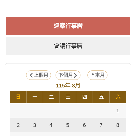
巡察行事曆
會議行事曆
上個月
下個月
本月
115年 8月
日
一
二
三
四
五
六
1
2
3
4
5
6
7
8