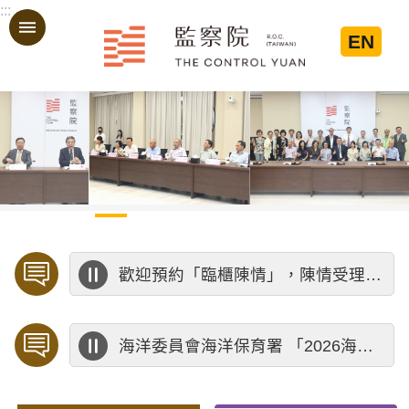
:::
跳到主要內容區塊
EN
:::
歡迎預約「臨櫃陳情」，陳情受理中心將優先排定人員與您接談，釐清案情爭點後收案處理，以節省您的寶貴時間。
海洋委員會海洋保育署 「2026海洋保育創意短影音競賽」活動