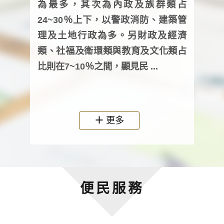
為最多，其次為內政及族群類占
調卷
24~30％上下，以警政消防、建築管
詢會
理及土地行政為多。另財政及經濟
次及
類、社福及衛環類與教育及文化類占
審議
比則在7~10％之間，顯見民 ...
人，
政機關
更多
便民服務