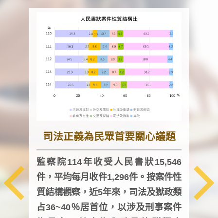
司法正義為民眾首要關心議題
監察院114年收受人民書狀15,546
件，平均每月收件1,296件。按案件性
監察
質結構觀察，近5年來，司法及獄政類
均每
占36~40％居首位，以涉及刑事案件
證，