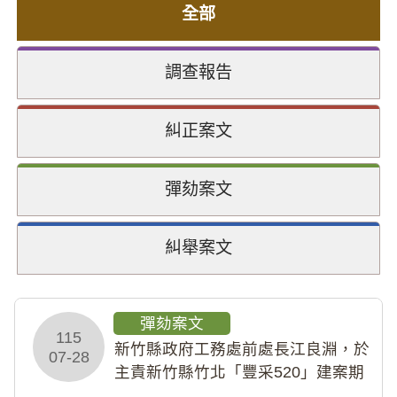
全部
調查報告
糾正案文
彈劾案文
糾舉案文
彈劾案文
115
新竹縣政府工務處前處長江良淵，於
07-28
主責新竹縣竹北「豐采520」建案期
間，藏匿鉅額來源不明財產現金新臺