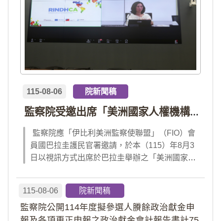
115-08-06
院新聞稿
監察院受邀出席「美洲國家人權機構網絡」年會 分享我國氣候災害防治經驗 打造國際永續韌性
監察院應「伊比利美洲監察使聯盟」（FIO）會
員國巴拉圭護民官署邀請，於本（115）年8月3
日以視訊方式出席於巴拉圭舉辦之「美洲國家人
權機構網絡」（RINDHCA）年會，並發表專題
報告，就美洲地區環境災害、氣候緊急狀態與人
115-08-06
院新聞稿
權風險等議題，與拉美地區監察機構、護民官署
監察院公開114年度擬參選人賸餘政治獻金申
及紅十字國際委員會、原住民社區支持組織...
報及各項更正申報之政治獻金會計報告書計75