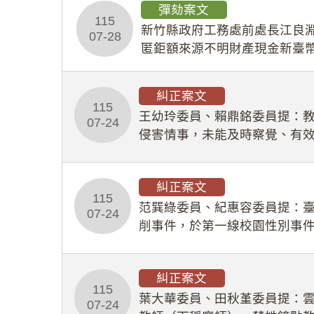
彈劾案文
115
新竹縣政府工務處前處長江良淵
07-28
匿鉅額來源不明財產現金新臺幣
共安全，圖利默許建商於停工
糾正案文
115
王幼玲委員、賴鼎銘委員提：
07-24
侵害情事，未能及時察覺、有
及「職業安全衛生法」所定維
糾正案文
115
范巽綠委員、紀惠容委員提：
07-24
削事件，於第一線校園性別事
功能，不僅首份調查報告漏未
糾正案文
115
葉大華委員、田秋堇委員提：
07-24