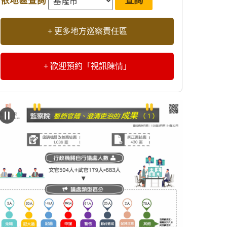
依地區查詢
+ 更多地方巡察責任區
+ 歡迎預約「視訊陳情」