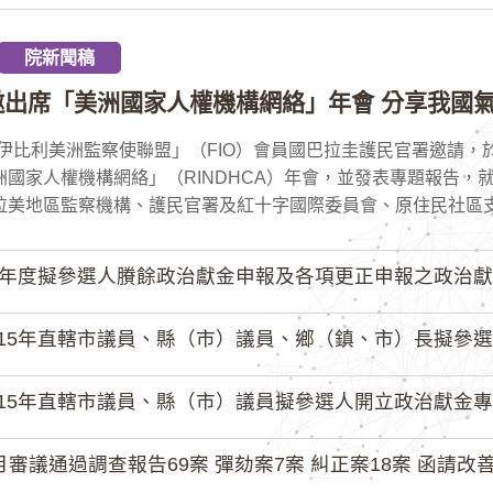
院新聞稿
邀出席「美洲國家人權機構網絡」年會 分享我國氣
伊比利美洲監察使聯盟」（FIO）會員國巴拉圭護民官署邀請，於
洲國家人權機構網絡」（RINDHCA）年會，並發表專題報告，
拉美地區監察機構、護民官署及紅十字國際委員會、原住民社區支持
4年度擬參選人賸餘政治獻金申報及各項更正申報之政治獻
15年直轄市議員、縣（市）議員、鄉（鎮、市）長擬參選人開立
15年直轄市議員、縣（市）議員擬參選人開立政治獻金專戶共計
月審議通過調查報告69案 彈劾案7案 糾正案18案 函請改善