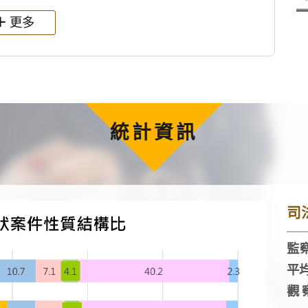
更多
統計資訊
司
監察
平
觀