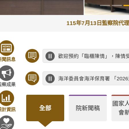
115年7月13日監察院
歡迎預約「臨櫃陳情」，陳情
新聞訊息
海洋委員會海洋保育署 「20
監察成果
國家
全部
院新聞稿
統計資訊
會