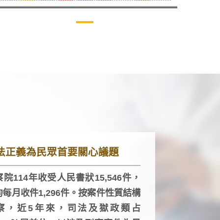
法正義為民眾首要關心議題
院114年收受人民書狀15,546件，
均每月收件1,296件。按案件性質結構
察，近5年來，司法及獄政類占