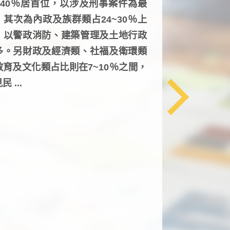
6~40％居首位，以涉及刑事案件為最
，其次為內政及族群類占24~30％上
，以警政消防、建築管理及土地行政
多。另財政及經濟類、社福及衛環類
教育及文化類占比則在7~10％之間，
民 ...