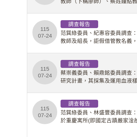
教師（下稱廖師）、蔡姓鐘點
等行為，歷經該校校園事件處
調查報告
115
范巽綠委員、紀惠容委員調查
07-24
教師及組長，詎假借管教名義
性影像並以手機傳送劉師。該
調查報告
115
蔡崇義委員、賴鼎銘委員調查
07-24
研究計畫，其採集及運用血液
查報告。(115教調31)
調查報告
115
范巽綠委員、林盛豐委員調查：
07-24
於重慶寓所(即國定古蹟嚴家淦
府於89年間函請其家屬繼續留