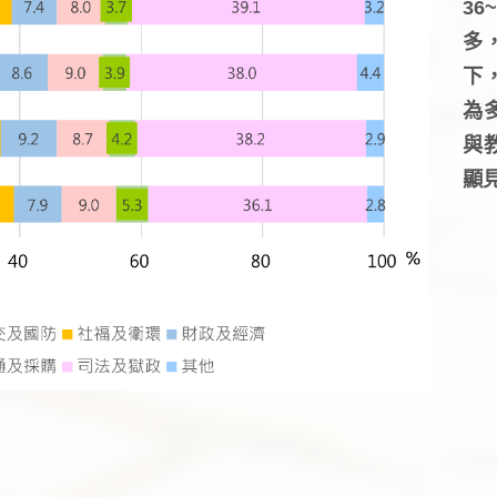
3
多
下
為
與
顯見