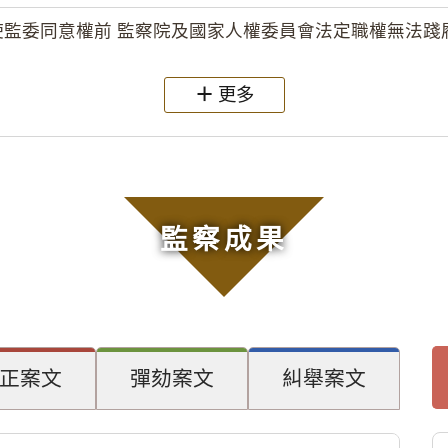
監委同意權前 監察院及國家人權委員會法定職權無法踐履
更多
監察成果
正案文
彈劾案文
糾舉案文