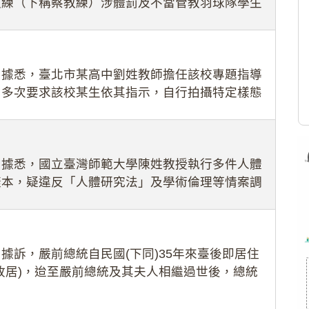
教練（下稱蔡教練）涉體罰及不當管教羽球隊學生
理會議（下
：據悉，臺北市某高中劉姓教師擔任該校專題指導
，多次要求該校某生依其指示，自行拍攝特定樣態
生因畏懼成
：據悉，國立臺灣師範大學陳姓教授執行多件人體
樣本，疑違反「人體研究法」及學術倫理等情案調
據訴，嚴前總統自民國(下同)35年來臺後即居住
故居)，迨至嚴前總統及其夫人相繼過世後，總統
住