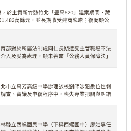
，於主責新竹縣竹北「豐采520」建案期間，藏
1,483萬餘元，並長期收受建商餽贈；復罔顧公
期間
教育部對於所屬法制處同仁長期遭受主管職場不法
效介入及妥為處理，顯未善盡「公務人員保障法」
護公務人員
臺北市立萬芳高級中學辦理該校劉師涉犯數位性剝
件調查、審議及申復程序中，喪失專業把關與糾錯
審酌師生不
雲林縣立西螺國民中學（下稱西螺國中）廖姓專任