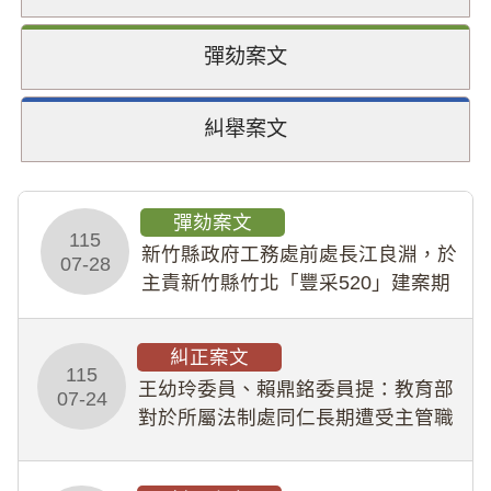
彈劾案文
糾舉案文
彈劾案文
115
新竹縣政府工務處前處長江良淵，於
07-28
主責新竹縣竹北「豐采520」建案期
間，藏匿鉅額來源不明財產現金新臺
幣1,483萬餘元，並長期收受建商餽
糾正案文
贈；復罔顧公共安全，圖利默許建商
115
王幼玲委員、賴鼎銘委員提：教育部
於停工期間
07-24
對於所屬法制處同仁長期遭受主管職
場不法侵害情事，未能及時察覺、有
效介入及妥為處理，顯未善盡「公務