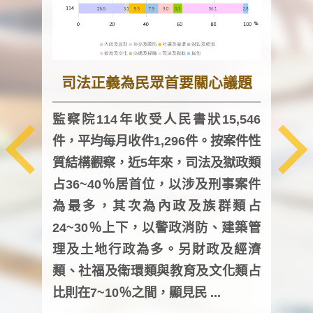
司法正義為民眾首要關心議題
監察院114年收受人民書狀15,546
件，平均每月收件1,296件。按案件性
監察
質結構觀察，近5年來，司法及獄政類
均每
占36~40％居首位，以涉及刑事案件
證，
為最多，其次為內政及族群類占
調卷
24~30％上下，以警政消防、建築管
詢會
理及土地行政為多。另財政及經濟
次及
類、社福及衛環類與教育及文化類占
審議
比則在7~10％之間，顯見民 ...
人，