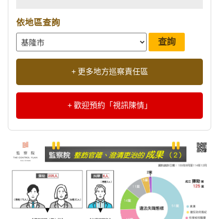
依地區查詢
+ 更多地方巡察責任區
+ 歡迎預約「視訊陳情」