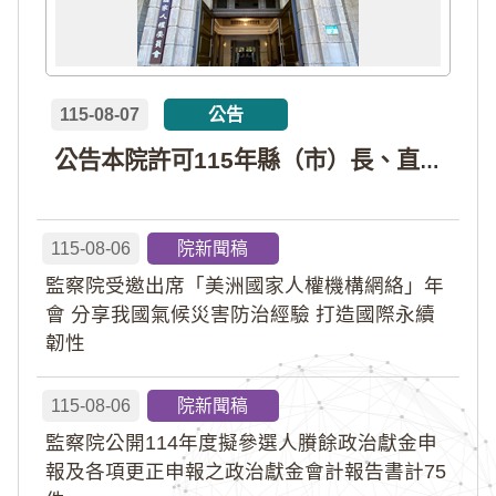
115-08-07
公告
公告本院許可115年縣（市）長、直轄市議員、縣（市）議員擬參選人開立政治獻金專戶共計4戶。各專戶得收受政治獻金期間為自專戶許可設立日起至115年11月27日止，專戶名冊詳如附件。
115-08-06
院新聞稿
監察院受邀出席「美洲國家人權機構網絡」年
會 分享我國氣候災害防治經驗 打造國際永續
韌性
115-08-06
院新聞稿
監察院公開114年度擬參選人賸餘政治獻金申
報及各項更正申報之政治獻金會計報告書計75