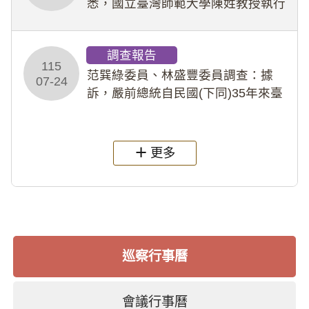
悉，國立臺灣師範大學陳姓教授執行
多件人體研究計畫，其採集及運用血
液樣本，疑違反「人體研究法」及學
調查報告
術倫理等情案調查報告。(115教調
115
31)
范巽綠委員、林盛豐委員調查：據
07-24
訴，嚴前總統自民國(下同)35年來臺
後即居住於重慶寓所(即國定古蹟嚴家
淦故居)，迨至嚴前總統及其夫人相繼
過世後，總統府於89年間函請其家屬
更多
繼續留住
巡察行事曆
會議行事曆