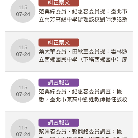
糾正案文
人員保障法」及「職業安全衛生法」
115
所定維護公務人員
范巽綠委員、紀惠容委員提：臺北市
07-24
立萬芳高級中學辦理該校劉師涉犯數
位性剝削事件，於第一線校園性別事
件調查、審議及申復程序中，喪失專
糾正案文
業把關與糾錯功能，不僅首份調查報
115
告漏未審酌師生不
葉大華委員、田秋堇委員提：雲林縣
07-24
立西螺國民中學（下稱西螺國中）廖
姓專任教師（下稱廖師）、蔡姓鐘點
教練（下稱蔡教練）涉體罰及不當管
調查報告
教羽球隊學生等行為，歷經該校校園
115
事件處理會議（下
范巽綠委員、紀惠容委員調查：據
07-24
悉，臺北市某高中劉姓教師擔任該校
專題指導教師及組長，詎假借管教名
義，多次要求該校某生依其指示，自
調查報告
行拍攝特定樣態性影像並以手機傳送
115
劉師。該生因畏懼成
蔡崇義委員、賴鼎銘委員調查：據
07-24