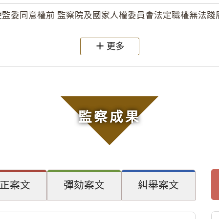
監委同意權前 監察院及國家人權委員會法定職權無法踐履
更多
監察成果
正案文
彈劾案文
糾舉案文