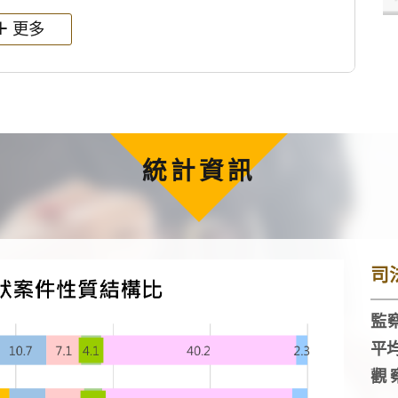
更多
統計資訊
司
監察
平
觀