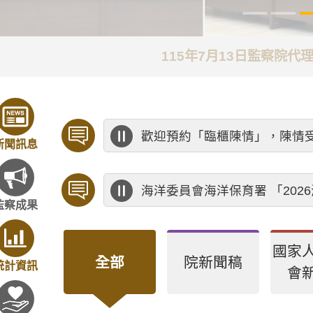
115年7月13日監察院
歡迎預約「臨櫃陳情」，陳情
新聞訊息
海洋委員會海洋保育署 「20
監察成果
國家
全部
院新聞稿
統計資訊
會