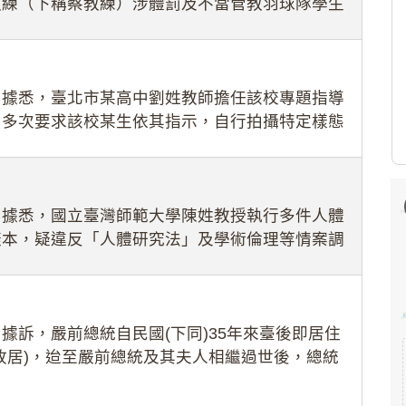
教練（下稱蔡教練）涉體罰及不當管教羽球隊學生
理會議（下
：據悉，臺北市某高中劉姓教師擔任該校專題指導
，多次要求該校某生依其指示，自行拍攝特定樣態
生因畏懼成
：據悉，國立臺灣師範大學陳姓教授執行多件人體
樣本，疑違反「人體研究法」及學術倫理等情案調
據訴，嚴前總統自民國(下同)35年來臺後即居住
故居)，迨至嚴前總統及其夫人相繼過世後，總統
住