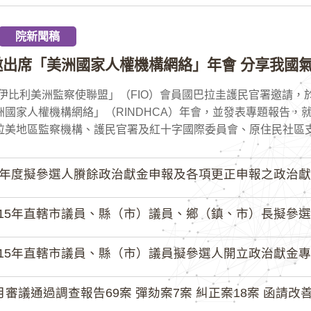
院新聞稿
邀出席「美洲國家人權機構網絡」年會 分享我國氣
伊比利美洲監察使聯盟」（FIO）會員國巴拉圭護民官署邀請，於
洲國家人權機構網絡」（RINDHCA）年會，並發表專題報告，
拉美地區監察機構、護民官署及紅十字國際委員會、原住民社區支持
4年度擬參選人賸餘政治獻金申報及各項更正申報之政治獻
15年直轄市議員、縣（市）議員、鄉（鎮、市）長擬參選人開立
15年直轄市議員、縣（市）議員擬參選人開立政治獻金專戶共計
月審議通過調查報告69案 彈劾案7案 糾正案18案 函請改善