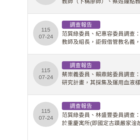
教師（下稱廖師）、蔡姓鐘點
等行為，歷經該校校園事件處
調查報告
115
范巽綠委員、紀惠容委員調查
07-24
教師及組長，詎假借管教名義
性影像並以手機傳送劉師。該
調查報告
115
蔡崇義委員、賴鼎銘委員調查
07-24
研究計畫，其採集及運用血液
查報告。(115教調31)
調查報告
115
范巽綠委員、林盛豐委員調查：
07-24
於重慶寓所(即國定古蹟嚴家淦
府於89年間函請其家屬繼續留