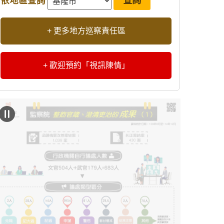
依地區查詢
+ 更多地方巡察責任區
+ 歡迎預約「視訊陳情」