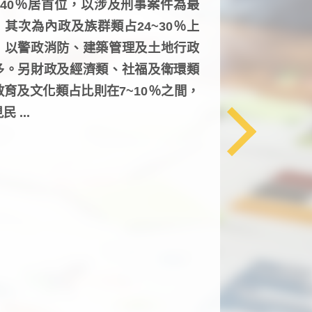
6~40％居首位，以涉及刑事案件為最
，其次為內政及族群類占24~30％上
，以警政消防、建築管理及土地行政
多。另財政及經濟類、社福及衛環類
教育及文化類占比則在7~10％之間，
民 ...