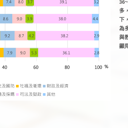
3
多
下
為
與
顯見