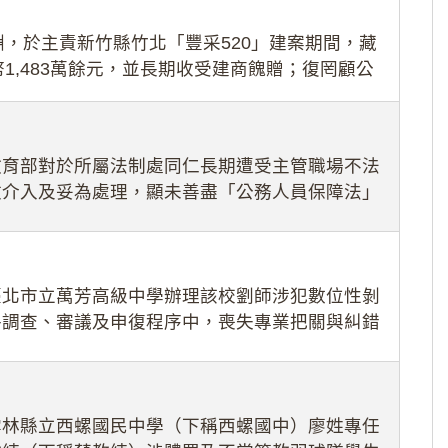
，於主責新竹縣竹北「豐采520」建案期間，藏
1,483萬餘元，並長期收受建商餽贈；復罔顧公
期間
教育部對於所屬法制處同仁長期遭受主管職場不法
效介入及妥為處理，顯未善盡「公務人員保障法」
護公務人員
臺北市立萬芳高級中學辦理該校劉師涉犯數位性剝
件調查、審議及申復程序中，喪失專業把關與糾錯
審酌師生不
雲林縣立西螺國民中學（下稱西螺國中）廖姓專任