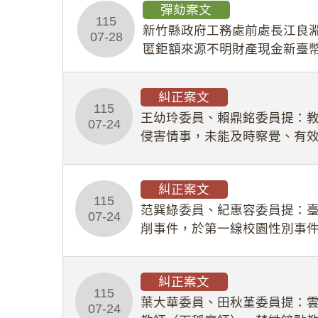
彈劾案文
115
新竹縣政府工務處前處長江良淵
07-28
匿鉅額來源不明財產現金新臺幣
共安全，圖利默許建商於停工
糾正案文
115
王幼玲委員、賴鼎銘委員提：
07-24
侵害情事，未能及時察覺、有
及「職業安全衛生法」所定維
糾正案文
115
范巽綠委員、紀惠容委員提：
07-24
削事件，於第一線校園性別事
功能，不僅首份調查報告漏未
糾正案文
115
葉大華委員、田秋堇委員提：
07-24