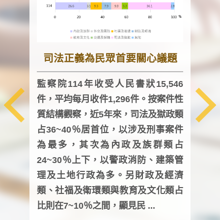
司法正義為民眾首要關心議題
監察院114年收受人民書狀15,546
件，平均每月收件1,296件。按案件性
監察
質結構觀察，近5年來，司法及獄政類
均每
占36~40％居首位，以涉及刑事案件
證，
為最多，其次為內政及族群類占
調卷
24~30％上下，以警政消防、建築管
詢會
理及土地行政為多。另財政及經濟
次及
類、社福及衛環類與教育及文化類占
審議
比則在7~10％之間，顯見民 ...
人，