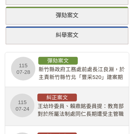
彈劾案文
糾舉案文
彈劾案文
115
新竹縣政府工務處前處長江良淵，於
07-28
主責新竹縣竹北「豐采520」建案期
間，藏匿鉅額來源不明財產現金新臺
幣1,483萬餘元，並長期收受建商餽
糾正案文
贈；復罔顧公共安全，圖利默許建商
115
王幼玲委員、賴鼎銘委員提：教育部
於停工期間
07-24
對於所屬法制處同仁長期遭受主管職
場不法侵害情事，未能及時察覺、有
效介入及妥為處理，顯未善盡「公務