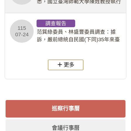
悉，國立臺灣師範大學陳姓教授執行
多件人體研究計畫，其採集及運用血
液樣本，疑違反「人體研究法」及學
調查報告
術倫理等情案調查報告。(115教調
115
31)
范巽綠委員、林盛豐委員調查：據
07-24
訴，嚴前總統自民國(下同)35年來臺
後即居住於重慶寓所(即國定古蹟嚴家
淦故居)，迨至嚴前總統及其夫人相繼
過世後，總統府於89年間函請其家屬
更多
繼續留住
巡察行事曆
會議行事曆