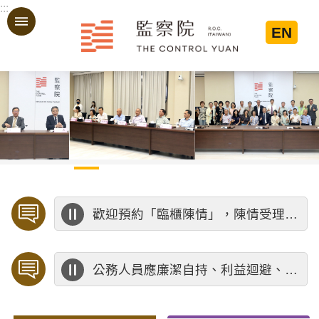
:::
跳到主要內容區塊
EN
:::
歡迎預約「臨櫃陳情」，陳情受理中心將優先排定人員與您接談，釐清案情爭點後收案處理，以節省您的寶貴時間。
公務人員應廉潔自持、利益迴避、依法公正執行公務～考試院公務人員保障暨培訓委員會～