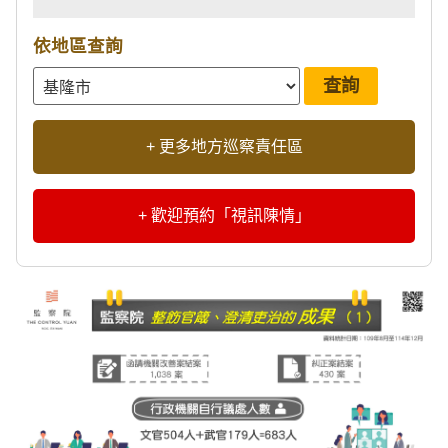
依地區查詢
+ 更多地方巡察責任區
+ 歡迎預約「視訊陳情」