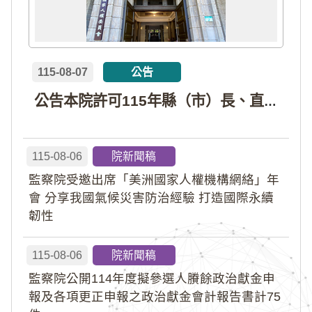
115-08-07
公告
公告本院許可115年縣（市）長、直轄市議員、縣（市）議員擬參選人開立政治獻金專戶共計4戶。各專戶得收受政治獻金期間為自專戶許可設立日起至115年11月27日止，專戶名冊詳如附件。
115-08-06
院新聞稿
監察院受邀出席「美洲國家人權機構網絡」年
會 分享我國氣候災害防治經驗 打造國際永續
韌性
115-08-06
院新聞稿
監察院公開114年度擬參選人賸餘政治獻金申
報及各項更正申報之政治獻金會計報告書計75