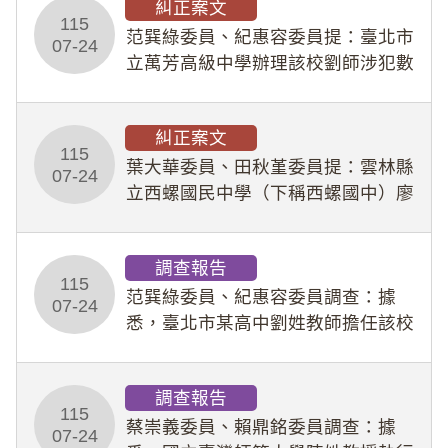
糾正案文
人員保障法」及「職業安全衛生法」
115
所定維護公務人員
范巽綠委員、紀惠容委員提：臺北市
07-24
立萬芳高級中學辦理該校劉師涉犯數
位性剝削事件，於第一線校園性別事
件調查、審議及申復程序中，喪失專
糾正案文
業把關與糾錯功能，不僅首份調查報
115
告漏未審酌師生不
葉大華委員、田秋堇委員提：雲林縣
07-24
立西螺國民中學（下稱西螺國中）廖
姓專任教師（下稱廖師）、蔡姓鐘點
教練（下稱蔡教練）涉體罰及不當管
調查報告
教羽球隊學生等行為，歷經該校校園
115
事件處理會議（下
范巽綠委員、紀惠容委員調查：據
07-24
悉，臺北市某高中劉姓教師擔任該校
專題指導教師及組長，詎假借管教名
義，多次要求該校某生依其指示，自
調查報告
行拍攝特定樣態性影像並以手機傳送
115
劉師。該生因畏懼成
蔡崇義委員、賴鼎銘委員調查：據
07-24