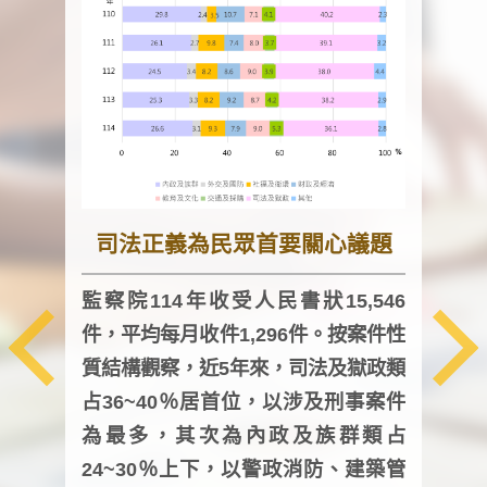
司法正義為民眾首要關心議題
監察院114年收受人民書狀15,546
件，平均每月收件1,296件。按案件性
監察
質結構觀察，近5年來，司法及獄政類
均每
占36~40％居首位，以涉及刑事案件
證，
為最多，其次為內政及族群類占
調卷
24~30％上下，以警政消防、建築管