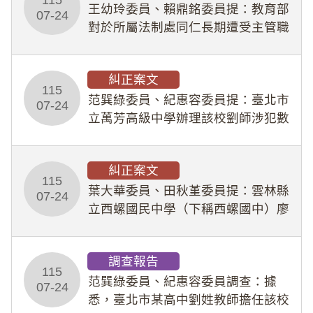
王幼玲委員、賴鼎銘委員提：教育部
於停工期間
07-24
對於所屬法制處同仁長期遭受主管職
場不法侵害情事，未能及時察覺、有
效介入及妥為處理，顯未善盡「公務
糾正案文
人員保障法」及「職業安全衛生法」
115
所定維護公務人員
范巽綠委員、紀惠容委員提：臺北市
07-24
立萬芳高級中學辦理該校劉師涉犯數
位性剝削事件，於第一線校園性別事
件調查、審議及申復程序中，喪失專
糾正案文
業把關與糾錯功能，不僅首份調查報
115
告漏未審酌師生不
葉大華委員、田秋堇委員提：雲林縣
07-24
立西螺國民中學（下稱西螺國中）廖
姓專任教師（下稱廖師）、蔡姓鐘點
教練（下稱蔡教練）涉體罰及不當管
調查報告
教羽球隊學生等行為，歷經該校校園
115
事件處理會議（下
范巽綠委員、紀惠容委員調查：據
07-24
悉，臺北市某高中劉姓教師擔任該校