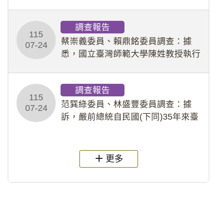
專題指導教師及組長，詎假借管教名
義，多次要求該校某生依其指示，自
調查報告
行拍攝特定樣態性影像並以手機傳送
115
劉師。該生因畏懼成
蔡崇義委員、賴鼎銘委員調查：據
07-24
悉，國立臺灣師範大學陳姓教授執行
多件人體研究計畫，其採集及運用血
液樣本，疑違反「人體研究法」及學
調查報告
術倫理等情案調查報告。(115教調
115
31)
范巽綠委員、林盛豐委員調查：據
07-24
訴，嚴前總統自民國(下同)35年來臺
後即居住於重慶寓所(即國定古蹟嚴家
淦故居)，迨至嚴前總統及其夫人相繼
過世後，總統府於89年間函請其家屬
更多
繼續留住