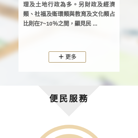
詢會
理及土地行政為多。另財政及經濟
次及
類、社福及衛環類與教育及文化類占
審議
比則在7~10％之間，顯見民 ...
人，
政機關
更多
便民服務