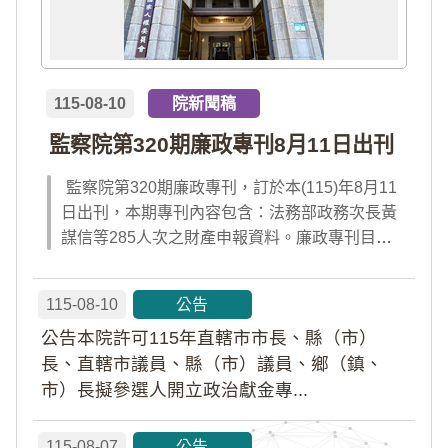
115-08-10
院新聞稿
監察院第320期廉政專刊8月11日出刊
監察院第320期廉政專刊，訂於本(115)年8月11
日出刊，本期專刊內容包含：法務部政務次長黃
謀信等285人次之財產申報資料。廉政專刊目次
請見附件檔案，或前往監察院「陽光法令主題
網」查閱；專刊完整內容，請於出刊當日點選首
115-08-10
公告
頁「公告園地」內「廉政專刊電子書」及「財產
公告本院許可115年直轄市市長、縣（市）
申報公告資料」查閱。
長、直轄市議員、縣（市）議員、鄉（鎮、
市）長擬參選人開立政治獻金專...
115-08-07
公告