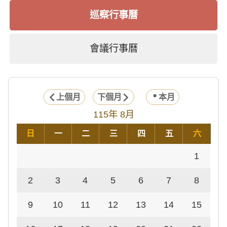
巡察行事曆
會議行事曆
上個月
下個月
本月
115年 8月
日
一
二
三
四
五
六
1
2
3
4
5
6
7
8
9
10
11
12
13
14
15