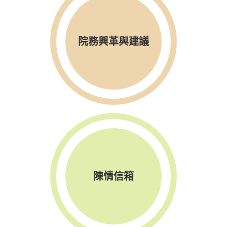
院務興革與建議
陳情信箱