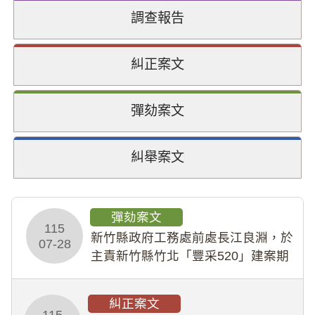
調查報告
糾正案文
彈劾案文
糾舉案文
彈劾案文
115
新竹縣政府工務處前處長江良淵，於
07-28
主責新竹縣竹北「豐采520」建案期
間，藏匿鉅額來源不明財產現金新臺
幣1,483萬餘元，並長期收受建商餽
糾正案文
贈；復罔顧公共安全，圖利默許建商
115