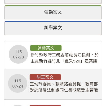
彈劾案文
糾舉案文
彈劾案文
115
新竹縣政府工務處前處長江良淵，於
07-28
主責新竹縣竹北「豐采520」建案期
間，藏匿鉅額來源不明財產現金新臺
幣1,483萬餘元，並長期收受建商餽
糾正案文
贈；復罔顧公共安全，圖利默許建商
115
王幼玲委員、賴鼎銘委員提：教育部
於停工期間
07-24
對於所屬法制處同仁長期遭受主管職
場不法侵害情事，未能及時察覺、有
效介入及妥為處理，顯未善盡「公務