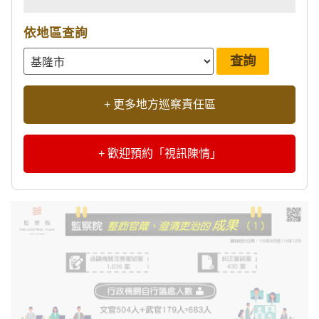
依地區查詢
+ 更多地方巡察責任區
+ 歡迎預約「視訊陳情」