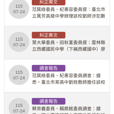
糾正案文
人員保障法」及「職業安全衛生法」
115
所定維護公務人員
范巽綠委員、紀惠容委員提：臺北市
07-24
立萬芳高級中學辦理該校劉師涉犯數
位性剝削事件，於第一線校園性別事
件調查、審議及申復程序中，喪失專
糾正案文
業把關與糾錯功能，不僅首份調查報
115
告漏未審酌師生不
葉大華委員、田秋堇委員提：雲林縣
07-24
立西螺國民中學（下稱西螺國中）廖
姓專任教師（下稱廖師）、蔡姓鐘點
教練（下稱蔡教練）涉體罰及不當管
調查報告
教羽球隊學生等行為，歷經該校校園
115
事件處理會議（下
范巽綠委員、紀惠容委員調查：據
07-24
悉，臺北市某高中劉姓教師擔任該校
專題指導教師及組長，詎假借管教名
義，多次要求該校某生依其指示，自
調查報告
行拍攝特定樣態性影像並以手機傳送
115
劉師。該生因畏懼成
蔡崇義委員、賴鼎銘委員調查：據
07-24