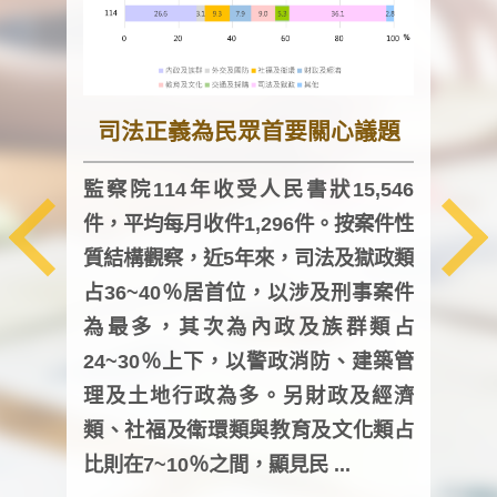
司法正義為民眾首要關心議題
監察院114年收受人民書狀15,546
件，平均每月收件1,296件。按案件性
監察
質結構觀察，近5年來，司法及獄政類
均每
占36~40％居首位，以涉及刑事案件
證，
為最多，其次為內政及族群類占
調卷
24~30％上下，以警政消防、建築管
詢會
理及土地行政為多。另財政及經濟
次及
類、社福及衛環類與教育及文化類占
審議
比則在7~10％之間，顯見民 ...
人，