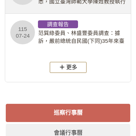
悉，國立臺灣師範大學陳姓教授執行
多件人體研究計畫，其採集及運用血
液樣本，疑違反「人體研究法」及學
調查報告
術倫理等情案調查報告。(115教調
115
31)
范巽綠委員、林盛豐委員調查：據
07-24
訴，嚴前總統自民國(下同)35年來臺
後即居住於重慶寓所(即國定古蹟嚴家
淦故居)，迨至嚴前總統及其夫人相繼
過世後，總統府於89年間函請其家屬
更多
繼續留住
巡察行事曆
會議行事曆