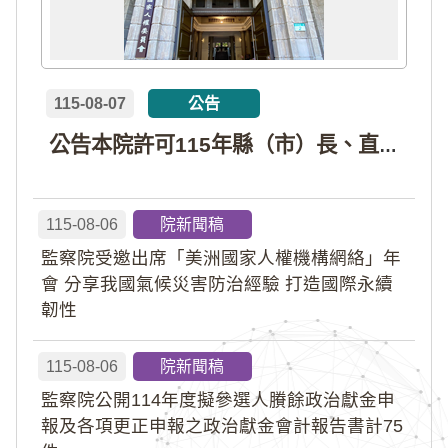
115-08-07
公告
公告本院許可115年縣（市）長、直轄市議員、縣（市）議員擬參選人開立政治獻金專戶共計4戶。各專戶得收受政治獻金期間為自專戶許可設立日起至115年11月27日止，專戶名冊詳如附件。
115-08-06
院新聞稿
監察院受邀出席「美洲國家人權機構網絡」年
會 分享我國氣候災害防治經驗 打造國際永續
韌性
115-08-06
院新聞稿
監察院公開114年度擬參選人賸餘政治獻金申
報及各項更正申報之政治獻金會計報告書計75