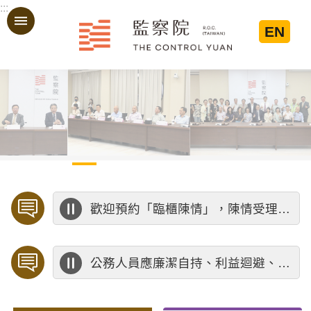
:::
跳到主要內容區塊
EN
:::
歡迎預約「臨櫃陳情」，陳情受理中心將優先排定人員與您接談，釐清案情爭點後收案處理，以節省您的寶貴時間。
公務人員應廉潔自持、利益迴避、依法公正執行公務～考試院公務人員保障暨培訓委員會～