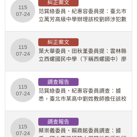
糾正案文
人員保障法」及「職業安全衛生法」
115
所定維護公務人員
范巽綠委員、紀惠容委員提：臺北市
07-24
立萬芳高級中學辦理該校劉師涉犯數
位性剝削事件，於第一線校園性別事
件調查、審議及申復程序中，喪失專
糾正案文
業把關與糾錯功能，不僅首份調查報
115
告漏未審酌師生不
葉大華委員、田秋堇委員提：雲林縣
07-24
立西螺國民中學（下稱西螺國中）廖
姓專任教師（下稱廖師）、蔡姓鐘點
教練（下稱蔡教練）涉體罰及不當管
調查報告
教羽球隊學生等行為，歷經該校校園
115
事件處理會議（下
范巽綠委員、紀惠容委員調查：據
07-24
悉，臺北市某高中劉姓教師擔任該校
專題指導教師及組長，詎假借管教名
義，多次要求該校某生依其指示，自
調查報告
行拍攝特定樣態性影像並以手機傳送
115
劉師。該生因畏懼成
蔡崇義委員、賴鼎銘委員調查：據
07-24