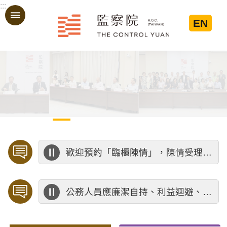
:::
跳到主要內容區塊
EN
:::
歡迎預約「臨櫃陳情」，陳情受理中心將優先排定人員與您接談，釐清案情爭點後收案處理，以節省您的寶貴時間。
公務人員應廉潔自持、利益迴避、依法公正執行公務～考試院公務人員保障暨培訓委員會～