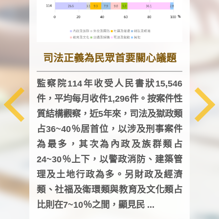
司法正義為民眾首要關心議題
監察院114年收受人民書狀15,546
件，平均每月收件1,296件。按案件性
監察
質結構觀察，近5年來，司法及獄政類
均每
占36~40％居首位，以涉及刑事案件
證，
為最多，其次為內政及族群類占
調卷
24~30％上下，以警政消防、建築管
詢會
理及土地行政為多。另財政及經濟
次及
類、社福及衛環類與教育及文化類占
審議
比則在7~10％之間，顯見民 ...
人，