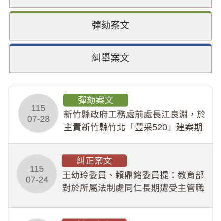
彈劾案文
糾舉案文
彈劾案文
115
新竹縣政府工務處前處長江良淵，於
07-28
主責新竹縣竹北「豐采520」建案期
間，藏匿鉅額來源不明財產現金新臺
幣1,483萬餘元，並長期收受建商餽
糾正案文
贈；復罔顧公共安全，圖利默許建商
115
王幼玲委員、賴鼎銘委員提：教育部
於停工期間
07-24
對於所屬法制處同仁長期遭受主管職
場不法侵害情事，未能及時察覺、有
效介入及妥為處理，顯未善盡「公務