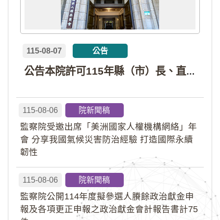
115-08-07
公告
公告本院許可115年縣（市）長、直轄市議員、縣（市）議員擬參選人開立政治獻金專戶共計4戶。各專戶得收受政治獻金期間為自專戶許可設立日起至115年11月27日止，專戶名冊詳如附件。
115-08-06
院新聞稿
監察院受邀出席「美洲國家人權機構網絡」年
會 分享我國氣候災害防治經驗 打造國際永續
韌性
115-08-06
院新聞稿
監察院公開114年度擬參選人賸餘政治獻金申
報及各項更正申報之政治獻金會計報告書計75