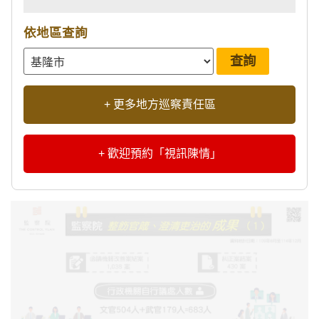
依地區查詢
+ 更多地方巡察責任區
+ 歡迎預約「視訊陳情」