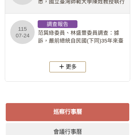
悉，國立臺灣師範大學陳姓教授執行
多件人體研究計畫，其採集及運用血
液樣本，疑違反「人體研究法」及學
調查報告
術倫理等情案調查報告。(115教調
115
31)
范巽綠委員、林盛豐委員調查：據
07-24
訴，嚴前總統自民國(下同)35年來臺
後即居住於重慶寓所(即國定古蹟嚴家
淦故居)，迨至嚴前總統及其夫人相繼
過世後，總統府於89年間函請其家屬
更多
繼續留住
巡察行事曆
會議行事曆