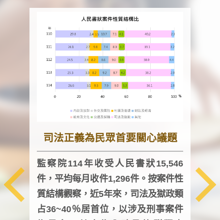
司法正義為民眾首要關心議題
監察院114年收受人民書狀15,546
件，平均每月收件1,296件。按案件性
監察
質結構觀察，近5年來，司法及獄政類
均每
占36~40％居首位，以涉及刑事案件
證，