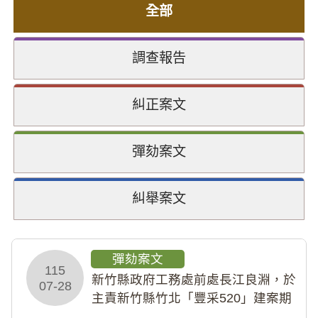
全部
調查報告
糾正案文
彈劾案文
糾舉案文
彈劾案文
115
新竹縣政府工務處前處長江良淵，於
07-28
主責新竹縣竹北「豐采520」建案期
間，藏匿鉅額來源不明財產現金新臺