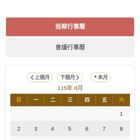
巡察行事曆
會議行事曆
上個月
下個月
本月
115年 8月
日
一
二
三
四
五
六
1
2
3
4
5
6
7
8