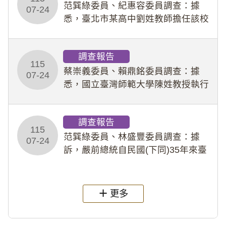
事件處理會議（下
范巽綠委員、紀惠容委員調查：據
07-24
悉，臺北市某高中劉姓教師擔任該校
專題指導教師及組長，詎假借管教名
義，多次要求該校某生依其指示，自
調查報告
行拍攝特定樣態性影像並以手機傳送
115
劉師。該生因畏懼成
蔡崇義委員、賴鼎銘委員調查：據
07-24
悉，國立臺灣師範大學陳姓教授執行
多件人體研究計畫，其採集及運用血
液樣本，疑違反「人體研究法」及學
調查報告
術倫理等情案調查報告。(115教調
115
31)
范巽綠委員、林盛豐委員調查：據
07-24
訴，嚴前總統自民國(下同)35年來臺
後即居住於重慶寓所(即國定古蹟嚴家
淦故居)，迨至嚴前總統及其夫人相繼
過世後，總統府於89年間函請其家屬
更多
繼續留住