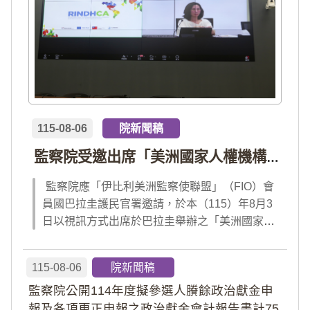
115-08-06
院新聞稿
監察院受邀出席「美洲國家人權機構網絡」年會 分享我國氣候災害防治經驗 打造國際永續韌性
監察院應「伊比利美洲監察使聯盟」（FIO）會
員國巴拉圭護民官署邀請，於本（115）年8月3
日以視訊方式出席於巴拉圭舉辦之「美洲國家人
權機構網絡」（RINDHCA）年會，並發表專題
報告，就美洲地區環境災害、氣候緊急狀態與人
115-08-06
院新聞稿
權風險等議題，與拉美地區監察機構、護民官署
監察院公開114年度擬參選人賸餘政治獻金申
及紅十字國際委員會、原住民社區支持組織...
報及各項更正申報之政治獻金會計報告書計75