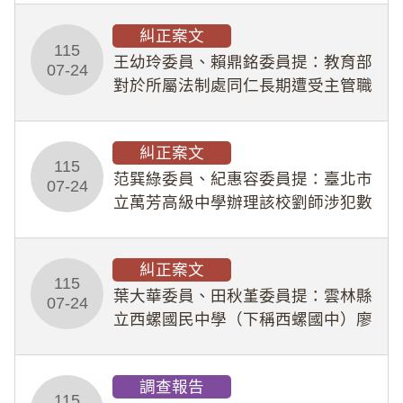
幣1,483萬餘元，並長期收受建商餽
糾正案文
贈；復罔顧公共安全，圖利默許建商
115
王幼玲委員、賴鼎銘委員提：教育部
於停工期間
07-24
對於所屬法制處同仁長期遭受主管職
場不法侵害情事，未能及時察覺、有
效介入及妥為處理，顯未善盡「公務
糾正案文
人員保障法」及「職業安全衛生法」
115
所定維護公務人員
范巽綠委員、紀惠容委員提：臺北市
07-24
立萬芳高級中學辦理該校劉師涉犯數
位性剝削事件，於第一線校園性別事
件調查、審議及申復程序中，喪失專
糾正案文
業把關與糾錯功能，不僅首份調查報
115
告漏未審酌師生不
葉大華委員、田秋堇委員提：雲林縣
07-24
立西螺國民中學（下稱西螺國中）廖
姓專任教師（下稱廖師）、蔡姓鐘點
教練（下稱蔡教練）涉體罰及不當管
調查報告
教羽球隊學生等行為，歷經該校校園
115