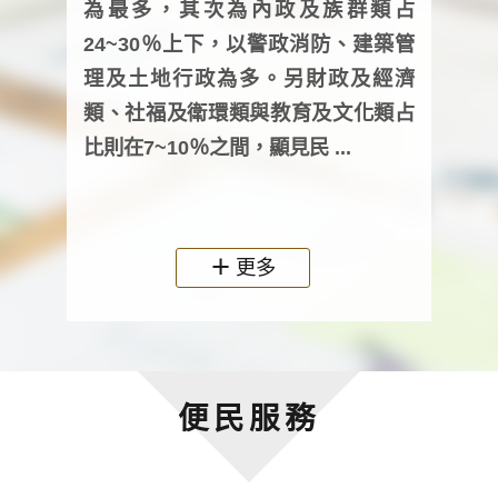
為最多，其次為內政及族群類占
調卷
24~30％上下，以警政消防、建築管
詢會
理及土地行政為多。另財政及經濟
次及
類、社福及衛環類與教育及文化類占
審議
比則在7~10％之間，顯見民 ...
人，
政機關
更多
便民服務