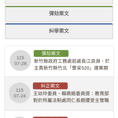
彈劾案文
糾舉案文
彈劾案文
115
新竹縣政府工務處前處長江良淵，於
07-28
主責新竹縣竹北「豐采520」建案期
間，藏匿鉅額來源不明財產現金新臺
幣1,483萬餘元，並長期收受建商餽
糾正案文
贈；復罔顧公共安全，圖利默許建商
115
王幼玲委員、賴鼎銘委員提：教育部
於停工期間
07-24
對於所屬法制處同仁長期遭受主管職
場不法侵害情事，未能及時察覺、有
效介入及妥為處理，顯未善盡「公務