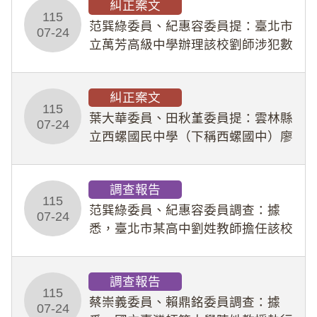
糾正案文
人員保障法」及「職業安全衛生法」
115
所定維護公務人員
范巽綠委員、紀惠容委員提：臺北市
07-24
立萬芳高級中學辦理該校劉師涉犯數
位性剝削事件，於第一線校園性別事
件調查、審議及申復程序中，喪失專
糾正案文
業把關與糾錯功能，不僅首份調查報
115
告漏未審酌師生不
葉大華委員、田秋堇委員提：雲林縣
07-24
立西螺國民中學（下稱西螺國中）廖
姓專任教師（下稱廖師）、蔡姓鐘點
教練（下稱蔡教練）涉體罰及不當管
調查報告
教羽球隊學生等行為，歷經該校校園
115
事件處理會議（下
范巽綠委員、紀惠容委員調查：據
07-24
悉，臺北市某高中劉姓教師擔任該校
專題指導教師及組長，詎假借管教名
義，多次要求該校某生依其指示，自
調查報告
行拍攝特定樣態性影像並以手機傳送
115
劉師。該生因畏懼成
蔡崇義委員、賴鼎銘委員調查：據
07-24