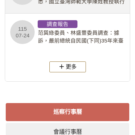
悉，國立臺灣師範大學陳姓教授執行
多件人體研究計畫，其採集及運用血
液樣本，疑違反「人體研究法」及學
調查報告
術倫理等情案調查報告。(115教調
115
31)
范巽綠委員、林盛豐委員調查：據
07-24
訴，嚴前總統自民國(下同)35年來臺
後即居住於重慶寓所(即國定古蹟嚴家
淦故居)，迨至嚴前總統及其夫人相繼
過世後，總統府於89年間函請其家屬
更多
繼續留住
巡察行事曆
會議行事曆