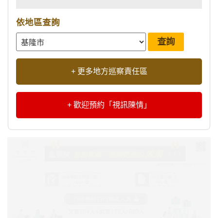
依地區查詢
+ 更多地方巡察責任區
+ 歡迎預約「視訊陳情」