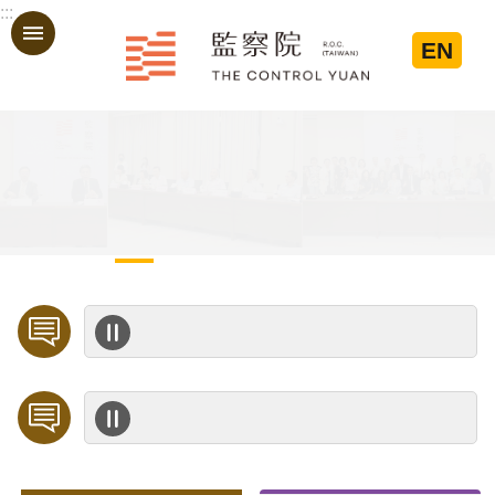
:::
跳到主要內容區塊
EN
:::
歡迎預約「臨櫃陳情」，陳情受理中心將優先排定人員與您接談，釐清案情爭點後收案處理，以節省您的寶貴時間。
公務人員應廉潔自持、利益迴避、依法公正執行公務～考試院公務人員保障暨培訓委員會～