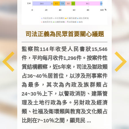
司法正義為民眾首要關心議題
監察院114年收受人民書狀15,546
件，平均每月收件1,296件。按案件性
監察
質結構觀察，近5年來，司法及獄政類
均每
占36~40％居首位，以涉及刑事案件
證，
為最多，其次為內政及族群類占
調卷
24~30％上下，以警政消防、建築管
詢會
理及土地行政為多。另財政及經濟
次及
類、社福及衛環類與教育及文化類占
審議
比則在7~10％之間，顯見民 ...
人，