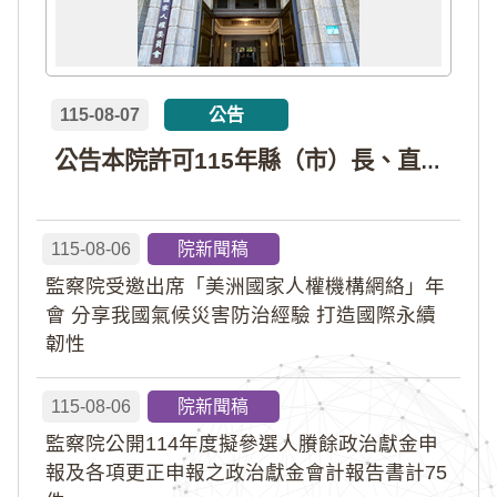
115-08-07
公告
公告本院許可115年縣（市）長、直轄市議員、縣（市）議員擬參選人開立政治獻金專戶共計4戶。各專戶得收受政治獻金期間為自專戶許可設立日起至115年11月27日止，專戶名冊詳如附件。
115-08-06
院新聞稿
監察院受邀出席「美洲國家人權機構網絡」年
會 分享我國氣候災害防治經驗 打造國際永續
韌性
115-08-06
院新聞稿
監察院公開114年度擬參選人賸餘政治獻金申
報及各項更正申報之政治獻金會計報告書計75