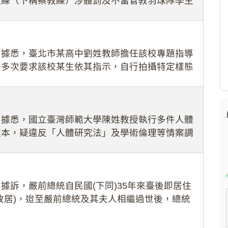
教練（下稱蔡教練）涉體罰及不當管教羽球隊學生
理會議（下
：據悉，臺北市某高中劉姓教師擔任該校專題指導
，多次要求該校某生依其指示，自行拍攝特定樣態
生因畏懼成
：據悉，國立臺灣師範大學陳姓教授執行多件人體
樣本，疑違反「人體研究法」及學術倫理等情案調
據訴，嚴前總統自民國(下同)35年來臺後即居住
故居)，迨至嚴前總統及其夫人相繼過世後，總統
住