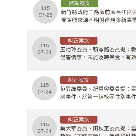
彈劾案文
115
新竹縣政府工務處前處長江良淵
07-28
匿鉅額來源不明財產現金新臺幣
共安全，圖利默許建商於停工
糾正案文
115
王幼玲委員、賴鼎銘委員提：
07-24
侵害情事，未能及時察覺、有
及「職業安全衛生法」所定維
糾正案文
115
范巽綠委員、紀惠容委員提：
07-24
削事件，於第一線校園性別事
功能，不僅首份調查報告漏未
糾正案文
115
葉大華委員、田秋堇委員提：
07-24