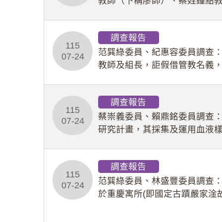
教師（下稱廖師）、蔡姓鐘點
等行為，歷經該校校園事件處
調查報告
115
范巽綠委員、紀惠容委員調查
07-24
教師及組長，詎假借管教名義
性影像並以手機傳送劉師。該
調查報告
115
蔡崇義委員、賴鼎銘委員調查
07-24
研究計畫，其採集及運用血液
查報告。(115教調31)
調查報告
115
范巽綠委員、林盛豐委員調查：
07-24
於重慶寓所(即國定古蹟嚴家淦
府於89年間函請其家屬繼續留