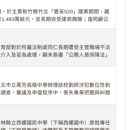
，於主責新竹縣竹北「豐采520」建案期間，藏
1,483萬餘元，並長期收受建商餽贈；復罔顧公
期間
教育部對於所屬法制處同仁長期遭受主管職場不法
效介入及妥為處理，顯未善盡「公務人員保障法」
護公務人員
臺北市立萬芳高級中學辦理該校劉師涉犯數位性剝
件調查、審議及申復程序中，喪失專業把關與糾錯
審酌師生不
雲林縣立西螺國民中學（下稱西螺國中）廖姓專任