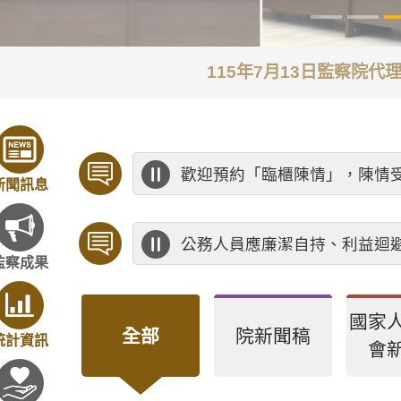
115年7月13日監察院
歡迎預約「臨櫃陳情」，陳情
新聞訊息
公務人員應廉潔自持、利益迴
監察成果
國家
全部
院新聞稿
統計資訊
會