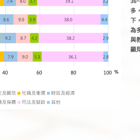
3
多
下
為
與
顯見