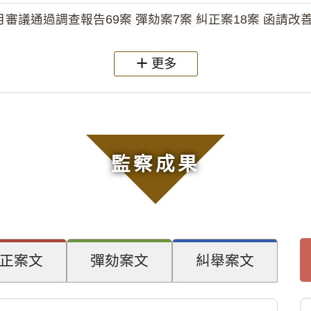
月審議通過調查報告69案 彈劾案7案 糾正案18案 函請改善
更多
監察成果
正案文
彈劾案文
糾舉案文