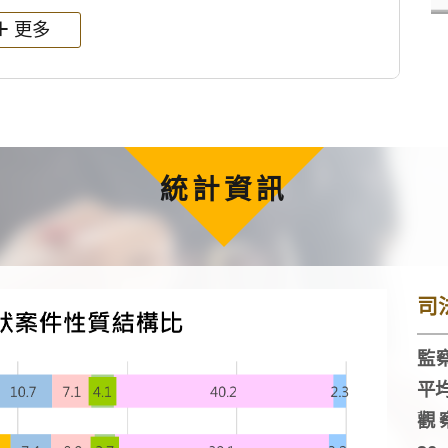
更多
統計資訊
司
監察
平
觀