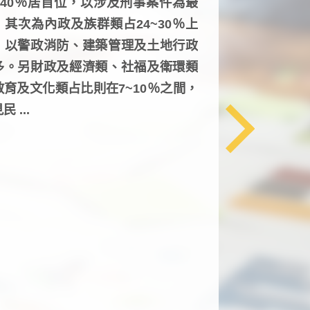
6~40％居首位，以涉及刑事案件為最
，其次為內政及族群類占24~30％上
，以警政消防、建築管理及土地行政
多。另財政及經濟類、社福及衛環類
教育及文化類占比則在7~10％之間，
民 ...