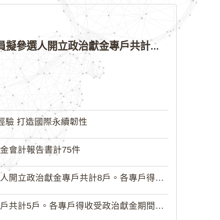
公告本院許可115年縣（市）長、直轄市議員、縣（市）議員擬參選人開立政治獻金專戶共計4戶。各專戶得收受政治獻金期間為自專戶許可設立日起至115年11月27日止，專戶名冊詳如附件。
經驗 打造國際永續韌性
金會計報告書計75件
政治獻金專戶共計8戶。各專戶得收受...
5戶。各專戶得收受政治獻金期間為自...