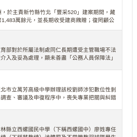
，於主責新竹縣竹北「豐采520」建案期間，藏
1,483萬餘元，並長期收受建商餽贈；復罔顧公
期間
教育部對於所屬法制處同仁長期遭受主管職場不法
效介入及妥為處理，顯未善盡「公務人員保障法」
護公務人員
臺北市立萬芳高級中學辦理該校劉師涉犯數位性剝
件調查、審議及申復程序中，喪失專業把關與糾錯
審酌師生不
雲林縣立西螺國民中學（下稱西螺國中）廖姓專任