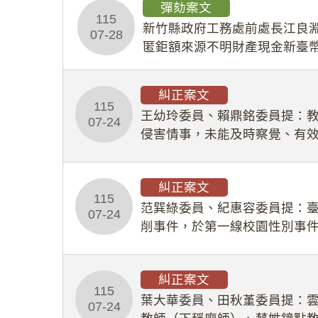
彈劾案文
115
新竹縣政府工務處前處長江良淵
07-28
匿鉅額來源不明財產現金新臺幣
共安全，圖利默許建商於停工
糾正案文
115
王幼玲委員、賴鼎銘委員提：
07-24
侵害情事，未能及時察覺、有
及「職業安全衛生法」所定維
糾正案文
115
范巽綠委員、紀惠容委員提：
07-24
削事件，於第一線校園性別事
功能，不僅首份調查報告漏未
糾正案文
115
葉大華委員、田秋堇委員提：
07-24