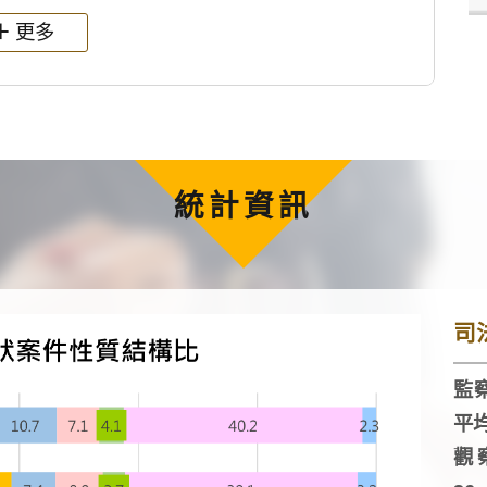
更多
統計資訊
司
監察
平
觀