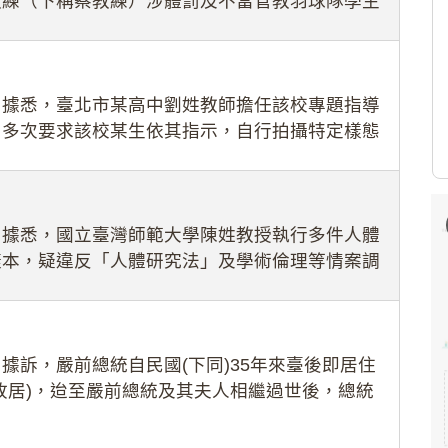
教練（下稱蔡教練）涉體罰及不當管教羽球隊學生
理會議（下
：據悉，臺北市某高中劉姓教師擔任該校專題指導
，多次要求該校某生依其指示，自行拍攝特定樣態
生因畏懼成
：據悉，國立臺灣師範大學陳姓教授執行多件人體
樣本，疑違反「人體研究法」及學術倫理等情案調
據訴，嚴前總統自民國(下同)35年來臺後即居住
故居)，迨至嚴前總統及其夫人相繼過世後，總統
住