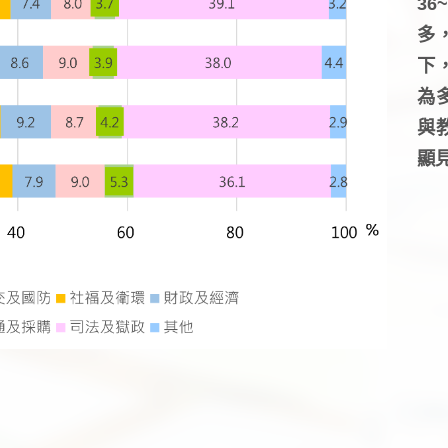
3
多
下
為
與
顯見