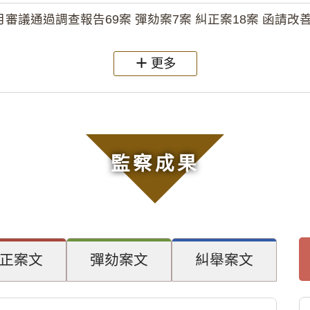
月審議通過調查報告69案 彈劾案7案 糾正案18案 函請改善
更多
監察成果
正案文
彈劾案文
糾舉案文