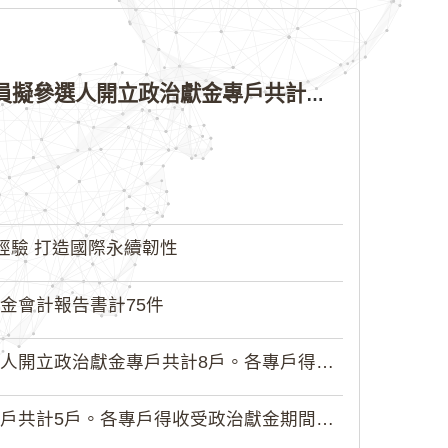
公告本院許可115年縣（市）長、直轄市議員、縣（市）議員擬參選人開立政治獻金專戶共計4戶。各專戶得收受政治獻金期間為自專戶許可設立日起至115年11月27日止，專戶名冊詳如附件。
經驗 打造國際永續韌性
金會計報告書計75件
政治獻金專戶共計8戶。各專戶得收受...
5戶。各專戶得收受政治獻金期間為自...