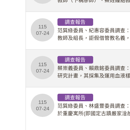
教師（下稱廖師）、蔡姓鐘點
等行為，歷經該校校園事件處
調查報告
115
范巽綠委員、紀惠容委員調查
07-24
教師及組長，詎假借管教名義
性影像並以手機傳送劉師。該
調查報告
115
蔡崇義委員、賴鼎銘委員調查
07-24
研究計畫，其採集及運用血液
查報告。(115教調31)
調查報告
115
范巽綠委員、林盛豐委員調查：
07-24
於重慶寓所(即國定古蹟嚴家淦
府於89年間函請其家屬繼續留