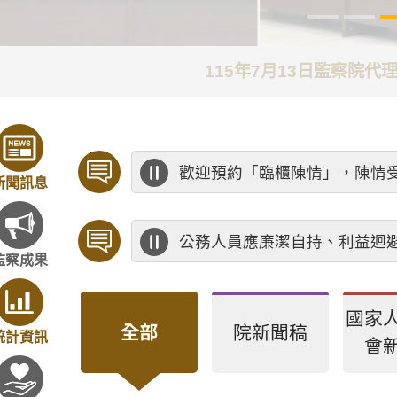
115年7月13日監察院
歡迎預約「臨櫃陳情」，陳情
新聞訊息
公務人員應廉潔自持、利益迴
監察成果
國家
全部
院新聞稿
統計資訊
會