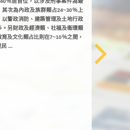
6~40％居首位，以涉及刑事案件為最
，其次為內政及族群類占24~30％上
，以警政消防、建築管理及土地行政
多。另財政及經濟類、社福及衛環類
教育及文化類占比則在7~10％之間，
民 ...