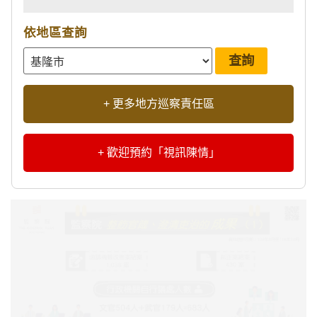
依地區查詢
+ 更多地方巡察責任區
+ 歡迎預約「視訊陳情」