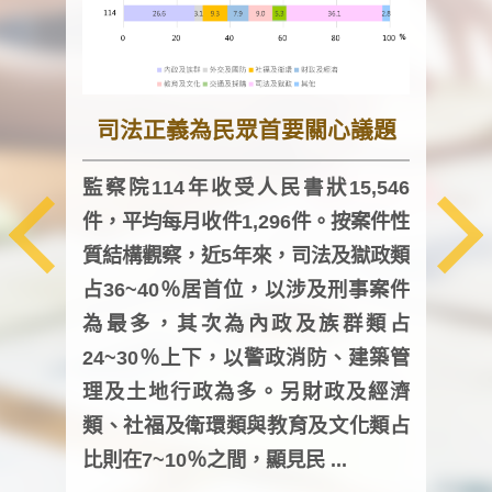
司法正義為民眾首要關心議題
監察院114年收受人民書狀15,546
件，平均每月收件1,296件。按案件性
監察
質結構觀察，近5年來，司法及獄政類
均每
占36~40％居首位，以涉及刑事案件
證，
為最多，其次為內政及族群類占
調卷
24~30％上下，以警政消防、建築管
詢會
理及土地行政為多。另財政及經濟
次及
類、社福及衛環類與教育及文化類占
審議
比則在7~10％之間，顯見民 ...
人，