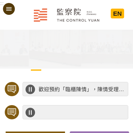
:::
跳到主要內容區塊
EN
:::
歡迎預約「臨櫃陳情」，陳情受理中心將優先排定人員與您接談，釐清案情爭點後收案處理，以節省您的寶貴時間。
公務人員應廉潔自持、利益迴避、依法公正執行公務～考試院公務人員保障暨培訓委員會～