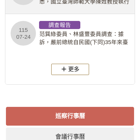
悉，國立臺灣師範大學陳姓教授執行
多件人體研究計畫，其採集及運用血
液樣本，疑違反「人體研究法」及學
調查報告
術倫理等情案調查報告。(115教調
115
31)
范巽綠委員、林盛豐委員調查：據
07-24
訴，嚴前總統自民國(下同)35年來臺
後即居住於重慶寓所(即國定古蹟嚴家
淦故居)，迨至嚴前總統及其夫人相繼
過世後，總統府於89年間函請其家屬
更多
繼續留住
巡察行事曆
會議行事曆