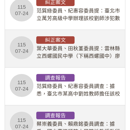
糾正案文
人員保障法」及「職業安全衛生法」
115
所定維護公務人員
范巽綠委員、紀惠容委員提：臺北市
07-24
立萬芳高級中學辦理該校劉師涉犯數
位性剝削事件，於第一線校園性別事
件調查、審議及申復程序中，喪失專
糾正案文
業把關與糾錯功能，不僅首份調查報
115
告漏未審酌師生不
葉大華委員、田秋堇委員提：雲林縣
07-24
立西螺國民中學（下稱西螺國中）廖
姓專任教師（下稱廖師）、蔡姓鐘點
教練（下稱蔡教練）涉體罰及不當管
調查報告
教羽球隊學生等行為，歷經該校校園
115
事件處理會議（下
范巽綠委員、紀惠容委員調查：據
07-24
悉，臺北市某高中劉姓教師擔任該校
專題指導教師及組長，詎假借管教名
義，多次要求該校某生依其指示，自
調查報告
行拍攝特定樣態性影像並以手機傳送
115
劉師。該生因畏懼成
蔡崇義委員、賴鼎銘委員調查：據
07-24