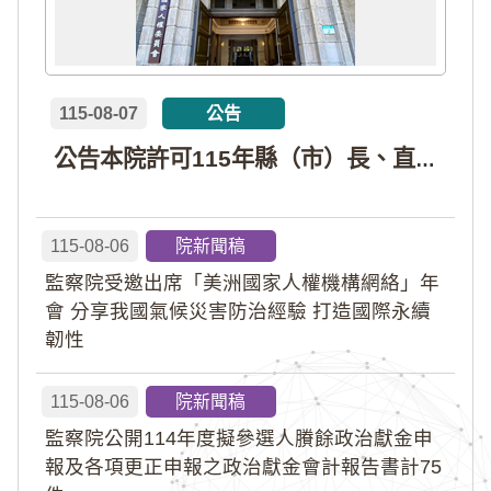
115-08-07
公告
公告本院許可115年縣（市）長、直轄市議員、縣（市）議員擬參選人開立政治獻金專戶共計4戶。各專戶得收受政治獻金期間為自專戶許可設立日起至115年11月27日止，專戶名冊詳如附件。
115-08-06
院新聞稿
監察院受邀出席「美洲國家人權機構網絡」年
會 分享我國氣候災害防治經驗 打造國際永續
韌性
115-08-06
院新聞稿
監察院公開114年度擬參選人賸餘政治獻金申
報及各項更正申報之政治獻金會計報告書計75