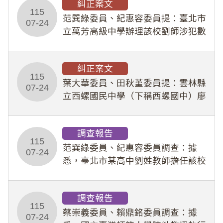
糾正案文
人員保障法」及「職業安全衛生法」
115
所定維護公務人員
范巽綠委員、紀惠容委員提：臺北市
07-24
立萬芳高級中學辦理該校劉師涉犯數
位性剝削事件，於第一線校園性別事
件調查、審議及申復程序中，喪失專
糾正案文
業把關與糾錯功能，不僅首份調查報
115
告漏未審酌師生不
葉大華委員、田秋堇委員提：雲林縣
07-24
立西螺國民中學（下稱西螺國中）廖
姓專任教師（下稱廖師）、蔡姓鐘點
教練（下稱蔡教練）涉體罰及不當管
調查報告
教羽球隊學生等行為，歷經該校校園
115
事件處理會議（下
范巽綠委員、紀惠容委員調查：據
07-24
悉，臺北市某高中劉姓教師擔任該校
專題指導教師及組長，詎假借管教名
義，多次要求該校某生依其指示，自
調查報告
行拍攝特定樣態性影像並以手機傳送
115
劉師。該生因畏懼成
蔡崇義委員、賴鼎銘委員調查：據
07-24