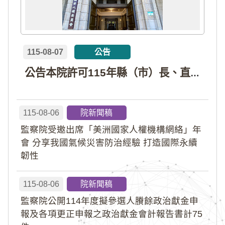
115-08-07
公告
公告本院許可115年縣（市）長、直轄市議員、縣（市）議員擬參選人開立政治獻金專戶共計4戶。各專戶得收受政治獻金期間為自專戶許可設立日起至115年11月27日止，專戶名冊詳如附件。
115-08-06
院新聞稿
監察院受邀出席「美洲國家人權機構網絡」年
會 分享我國氣候災害防治經驗 打造國際永續
韌性
115-08-06
院新聞稿
監察院公開114年度擬參選人賸餘政治獻金申
報及各項更正申報之政治獻金會計報告書計75