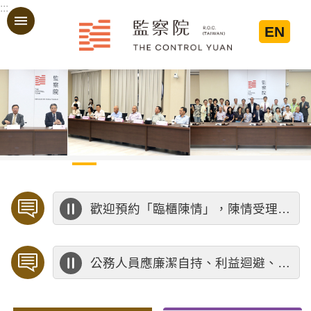
:::
跳到主要內容區塊
EN
:::
歡迎預約「臨櫃陳情」，陳情受理中心將優先排定人員與您接談，釐清案情爭點後收案處理，以節省您的寶貴時間。
公務人員應廉潔自持、利益迴避、依法公正執行公務～考試院公務人員保障暨培訓委員會～