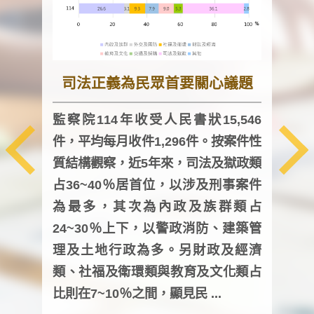
司法正義為民眾首要關心議題
監察院114年收受人民書狀15,546
件，平均每月收件1,296件。按案件性
監察
質結構觀察，近5年來，司法及獄政類
均每
占36~40％居首位，以涉及刑事案件
證，
為最多，其次為內政及族群類占
調卷
24~30％上下，以警政消防、建築管
詢會
理及土地行政為多。另財政及經濟
次及
類、社福及衛環類與教育及文化類占
審議
比則在7~10％之間，顯見民 ...
人，