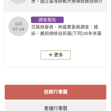
悉，國立臺灣師範大學陳姓教授執行
多件人體研究計畫，其採集及運用血
液樣本，疑違反「人體研究法」及學
調查報告
術倫理等情案調查報告。(115教調
115
31)
范巽綠委員、林盛豐委員調查：據
07-24
訴，嚴前總統自民國(下同)35年來臺
後即居住於重慶寓所(即國定古蹟嚴家
淦故居)，迨至嚴前總統及其夫人相繼
過世後，總統府於89年間函請其家屬
更多
繼續留住
巡察行事曆
會議行事曆