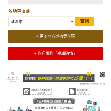
依地區查詢
+ 更多地方巡察責任區
+ 歡迎預約「視訊陳情」