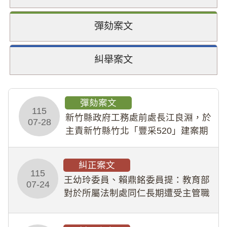
彈劾案文
糾舉案文
彈劾案文
115
新竹縣政府工務處前處長江良淵，於
07-28
主責新竹縣竹北「豐采520」建案期
間，藏匿鉅額來源不明財產現金新臺
幣1,483萬餘元，並長期收受建商餽
糾正案文
贈；復罔顧公共安全，圖利默許建商
115
王幼玲委員、賴鼎銘委員提：教育部
於停工期間
07-24
對於所屬法制處同仁長期遭受主管職
場不法侵害情事，未能及時察覺、有
效介入及妥為處理，顯未善盡「公務