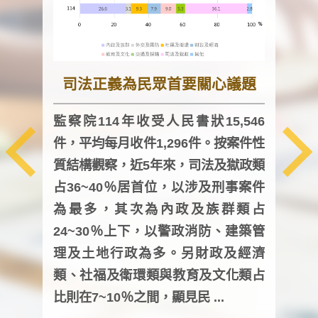
司法正義為民眾首要關心議題
監察院114年收受人民書狀15,546
件，平均每月收件1,296件。按案件性
監察
質結構觀察，近5年來，司法及獄政類
均每
占36~40％居首位，以涉及刑事案件
證，
為最多，其次為內政及族群類占
調卷
24~30％上下，以警政消防、建築管
詢會
理及土地行政為多。另財政及經濟
次及
類、社福及衛環類與教育及文化類占
審議
比則在7~10％之間，顯見民 ...
人，