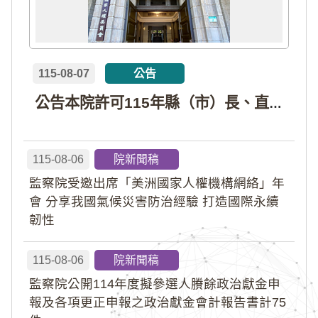
115-08-07
公告
公告本院許可115年縣（市）長、直轄市議員、縣（市）議員擬參選人開立政治獻金專戶共計4戶。各專戶得收受政治獻金期間為自專戶許可設立日起至115年11月27日止，專戶名冊詳如附件。
115-08-06
院新聞稿
監察院受邀出席「美洲國家人權機構網絡」年
會 分享我國氣候災害防治經驗 打造國際永續
韌性
115-08-06
院新聞稿
監察院公開114年度擬參選人賸餘政治獻金申
報及各項更正申報之政治獻金會計報告書計75