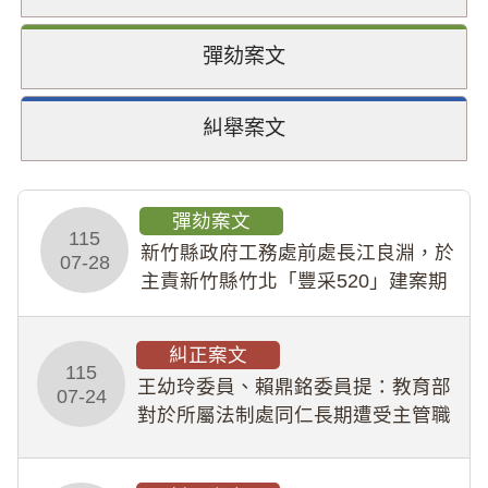
彈劾案文
糾舉案文
彈劾案文
115
新竹縣政府工務處前處長江良淵，於
07-28
主責新竹縣竹北「豐采520」建案期
間，藏匿鉅額來源不明財產現金新臺
幣1,483萬餘元，並長期收受建商餽
糾正案文
贈；復罔顧公共安全，圖利默許建商
115
王幼玲委員、賴鼎銘委員提：教育部
於停工期間
07-24
對於所屬法制處同仁長期遭受主管職
場不法侵害情事，未能及時察覺、有
效介入及妥為處理，顯未善盡「公務