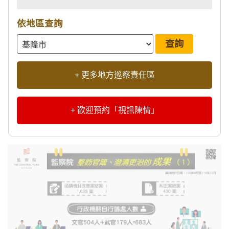
依地區查詢
+ 更多地方巡察責任區
+ 歡迎預約「視訊陳情」