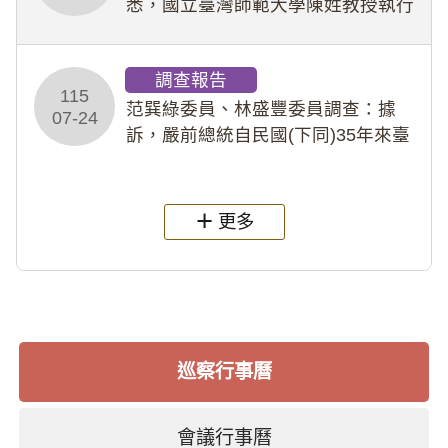
悉，國立臺灣師範大學陳姓教授執行
多件人體研究計畫，其採集及運用血
液樣本，疑違反「人體研究法」及學
調查報告
術倫理等情案調查報告。(115教調
115
31)
范巽綠委員、林盛豐委員調查：據
07-24
訴，嚴前總統自民國(下同)35年來臺
後即居住於重慶寓所(即國定古蹟嚴家
淦故居)，迨至嚴前總統及其夫人相繼
過世後，總統府於89年間函請其家屬
更多
繼續留住
巡察行事曆
會議行事曆