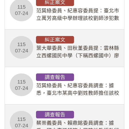
糾正案文
人員保障法」及「職業安全衛生法」
115
所定維護公務人員
范巽綠委員、紀惠容委員提：臺北市
07-24
立萬芳高級中學辦理該校劉師涉犯數
位性剝削事件，於第一線校園性別事
件調查、審議及申復程序中，喪失專
糾正案文
業把關與糾錯功能，不僅首份調查報
115
告漏未審酌師生不
葉大華委員、田秋堇委員提：雲林縣
07-24
立西螺國民中學（下稱西螺國中）廖
姓專任教師（下稱廖師）、蔡姓鐘點
教練（下稱蔡教練）涉體罰及不當管
調查報告
教羽球隊學生等行為，歷經該校校園
115
事件處理會議（下
范巽綠委員、紀惠容委員調查：據
07-24
悉，臺北市某高中劉姓教師擔任該校
專題指導教師及組長，詎假借管教名
義，多次要求該校某生依其指示，自
調查報告
行拍攝特定樣態性影像並以手機傳送
115
劉師。該生因畏懼成
蔡崇義委員、賴鼎銘委員調查：據
07-24