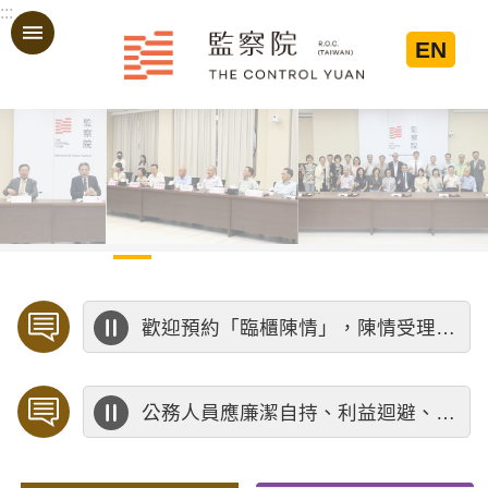
:::
跳到主要內容區塊
EN
:::
歡迎預約「臨櫃陳情」，陳情受理中心將優先排定人員與您接談，釐清案情爭點後收案處理，以節省您的寶貴時間。
公務人員應廉潔自持、利益迴避、依法公正執行公務～考試院公務人員保障暨培訓委員會～