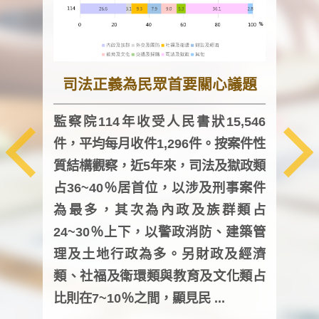
司法正義為民眾首要關心議題
監察院114年收受人民書狀15,546
件，平均每月收件1,296件。按案件性
監察
質結構觀察，近5年來，司法及獄政類
均每
占36~40％居首位，以涉及刑事案件
證，
為最多，其次為內政及族群類占
調卷
24~30％上下，以警政消防、建築管
詢會
理及土地行政為多。另財政及經濟
次及
類、社福及衛環類與教育及文化類占
審議
比則在7~10％之間，顯見民 ...
人，