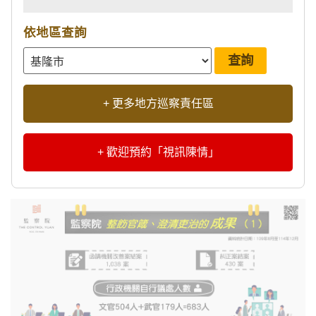
依地區查詢
+ 更多地方巡察責任區
+ 歡迎預約「視訊陳情」