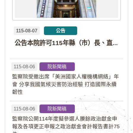
115-08-07
公告
公告本院許可115年縣（市）長、直轄市議員、縣（市）議員擬參選人開立政治獻金專戶共計4戶。各專戶得收受政治獻金期間為自專戶許可設立日起至115年11月27日止，專戶名冊詳如附件。
115-08-06
院新聞稿
監察院受邀出席「美洲國家人權機構網絡」年
會 分享我國氣候災害防治經驗 打造國際永續
韌性
115-08-06
院新聞稿
監察院公開114年度擬參選人賸餘政治獻金申
報及各項更正申報之政治獻金會計報告書計75