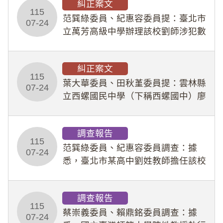
糾正案文
人員保障法」及「職業安全衛生法」
115
所定維護公務人員
范巽綠委員、紀惠容委員提：臺北市
07-24
立萬芳高級中學辦理該校劉師涉犯數
位性剝削事件，於第一線校園性別事
件調查、審議及申復程序中，喪失專
糾正案文
業把關與糾錯功能，不僅首份調查報
115
告漏未審酌師生不
葉大華委員、田秋堇委員提：雲林縣
07-24
立西螺國民中學（下稱西螺國中）廖
姓專任教師（下稱廖師）、蔡姓鐘點
教練（下稱蔡教練）涉體罰及不當管
調查報告
教羽球隊學生等行為，歷經該校校園
115
事件處理會議（下
范巽綠委員、紀惠容委員調查：據
07-24
悉，臺北市某高中劉姓教師擔任該校
專題指導教師及組長，詎假借管教名
義，多次要求該校某生依其指示，自
調查報告
行拍攝特定樣態性影像並以手機傳送
115
劉師。該生因畏懼成
蔡崇義委員、賴鼎銘委員調查：據
07-24