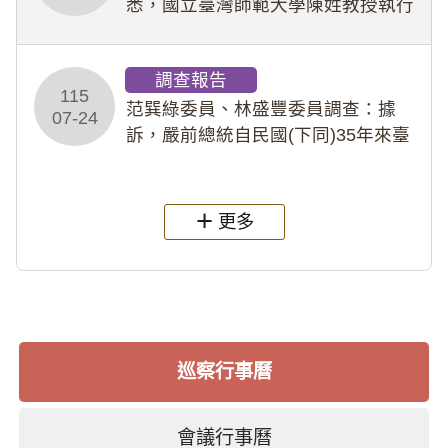
悉，國立臺灣師範大學陳姓教授執行
多件人體研究計畫，其採集及運用血
液樣本，疑違反「人體研究法」及學
調查報告
術倫理等情案調查報告。(115教調
115
31)
范巽綠委員、林盛豐委員調查：據
07-24
訴，嚴前總統自民國(下同)35年來臺
後即居住於重慶寓所(即國定古蹟嚴家
淦故居)，迨至嚴前總統及其夫人相繼
過世後，總統府於89年間函請其家屬
更多
繼續留住
巡察行事曆
會議行事曆