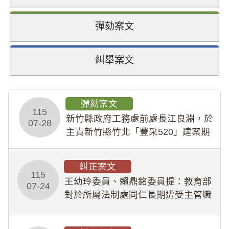
彈劾案文
糾舉案文
彈劾案文
115
新竹縣政府工務處前處長江良淵，於
07-28
主責新竹縣竹北「豐采520」建案期
間，藏匿鉅額來源不明財產現金新臺
幣1,483萬餘元，並長期收受建商餽
糾正案文
贈；復罔顧公共安全，圖利默許建商
115
王幼玲委員、賴鼎銘委員提：教育部
於停工期間
07-24
對於所屬法制處同仁長期遭受主管職
場不法侵害情事，未能及時察覺、有
效介入及妥為處理，顯未善盡「公務