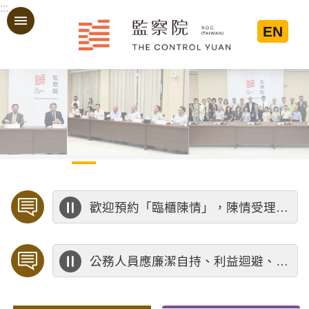
:::
跳到主要內容區塊
EN
:::
歡迎預約「臨櫃陳情」，陳情受理中心將優先排定人員與您接談，釐清案情爭點後收案處理，以節省您的寶貴時間。
公務人員應廉潔自持、利益迴避、依法公正執行公務～考試院公務人員保障暨培訓委員會～