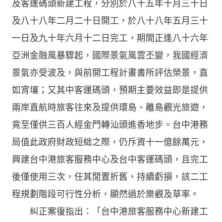
及客運碼頭新建工程，分別於八十五年十月三十日
及八十八年二月二十日開工，於八十八年五月三十
一日及九十年六月十二日完工，期間正逢八十六年
亞洲金融風暴驟起，國際景氣風雲丕變，我國經濟
景氣亦受波及，與前開工程計畫書所評估榮景，直
如宵壤；又其中客運碼頭，預期主要效益即是提供
兩岸直航時旅客往來及提供環島、離島觀光旅遊，
竟至僅供三百人經金門轉汕頭進香地步。台中港務
局值此政府財政短絀之際，仍斥資十一億餘萬元，
興建台中港旅客服務中心及台中客運碼頭，且完工
後僅使用三次，任其閒置折舊，持續虧損，該二工
程規劃階段可行性分析，顯然過於樂觀及草率。
糾正案復指出：「台中港旅客服務中心新建工