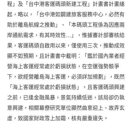
程」及「台中港客運碼頭新建工程」計畫書計畫緣
起，略以，「台中港如闢建旅客服務中心，必然有
助於離島航線之推動」、「本碼頭工程係為因應兩
岸通航需求，有其時效性…」，惟據審計部審核結
果，客運碼頭自啟用以來，僅使用三次，推動成效
顯不如預期，且計畫書中載明：「鑑於國內業者經
營海上客運經常處於虧損狀態，在空運強勢競爭
下，欲經營離島海上客運，必須詳加規劃」，既然
「海上客運經常處於虧損狀態」，且客運碼頭興建
之前，已逢金融風暴，景氣持續低迷，該局卻仍執
意興建，相關幕僚研究單位顯然曲意迎上、故弄玄
虛，致國家財政雪上加霜，核有嚴重違失。