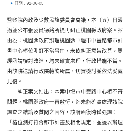
日期：92-06-05
監察院內政及少數民族委員會會議，本（五）日通
過並公布張委員德銘所提再糾正桃園縣政府案。案
由為：桃園縣政府辦理桃園縣中壢市中豐路都市計
畫中心樁位測釘不當事件，未依糾正意旨改善，屢
經函請檢討改進，均未確實處理，行政措施不當。
由該院送請行政院轉飭所屬，切實檢討並依法妥處
見復。
糾正案文指出：本案中壢市中豐路中心樁不符
問題，桃園縣政府一再敷衍，迄未能確實處理該院
調查之結論及質問之內容，該府函復時僅強調：
「樁位測釘符合都市計畫及相關規定，並據以辦理