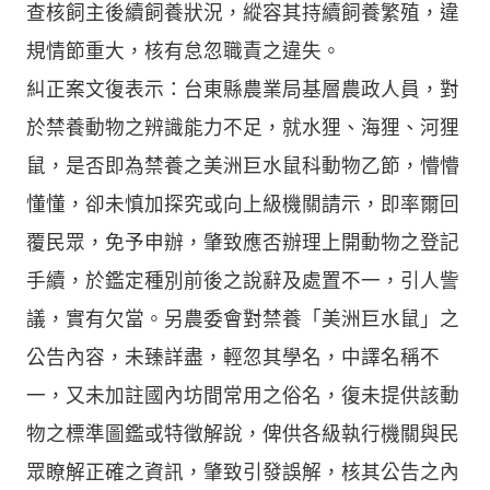
查核飼主後續飼養狀況，縱容其持續飼養繁殖，違
規情節重大，核有怠忽職責之違失。
糾正案文復表示：台東縣農業局基層農政人員，對
於禁養動物之辨識能力不足，就水狸、海狸、河狸
鼠，是否即為禁養之美洲巨水鼠科動物乙節，懵懵
懂懂，卻未慎加探究或向上級機關請示，即率爾回
覆民眾，免予申辦，肇致應否辦理上開動物之登記
手續，於鑑定種別前後之說辭及處置不一，引人訾
議，實有欠當。另農委會對禁養「美洲巨水鼠」之
公告內容，未臻詳盡，輕忽其學名，中譯名稱不
一，又未加註國內坊間常用之俗名，復未提供該動
物之標準圖鑑或特徵解說，俾供各級執行機關與民
眾瞭解正確之資訊，肇致引發誤解，核其公告之內