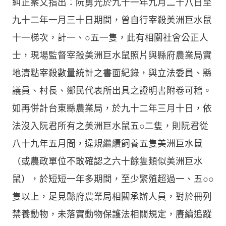
糾正案文指出：阮勇光於九十一年九月二十八日至
九十二年一月三十日期間，曾自行宰殺美洲巨水鼠
十一梯次，計一、○五一隻，此有相關社會公正人
士，現場監督宰殺美洲巨水鼠照片與縣府農業局實
地清點宰殺數量統計之書面紀錄，與立法委員、縣
議員、村長、鄉民代表所出具之證明書附卷可稽。
如再併計台東縣農業局，於九十二年三月十日，依
法沒入阮君所有之美洲巨水鼠五○二隻，則阮君從
八十九年五月間，違規繼續飼養五隻美洲巨水鼠
（或農政單位不敢確認之六十餘隻類似美洲巨水
鼠），於短短一年多期間，至少繁殖超過一、五○○
隻以上，足見縣府農業局相關承辦人員，對於冊列
禁養動物，未落實動物保護法相關規定，賡續追蹤