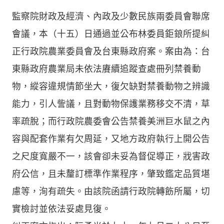
監察院財政及經濟、內政及少數民族兩委員會聯席
會議，本（十五）日通過並公布林委員鉅鋃所提糾
正行政院農業委員會及台東縣政府案。案由為：台
東縣政府農業局未依法賡續追蹤查處冊列禁養動
物，縱容違規情節坐大，復欠缺對禁養動物之辨識
能力，引人訾議，且對動物保護業務移交不清，草
率疏脫；而行政院農委會公告禁養美洲巨水鼠之內
容與配套作業有欠周延，又地方政府執行上開公告
之尺度寬嚴不一，該會卻未妥為督促導正，戕害政
府公信，且未釐訂標準作業程序，肇致鑑定品質堪
慮等，洵有疏失。由該院函請行政院轉飭所屬，切
實檢討並依法妥處見復。