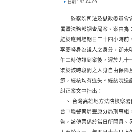
日期：92-04-09
監察院司法及獄政委員會會議
署暨法務部調查局案。案由為
能於應到場期日二十四小時前
李慶峰身為證人之身分，卻未
午二時傳訊到案後，遲於九十
渠於該時段間之人身自由保障
節，經核均有違失。經該院送
糾正案文中指出：
一、 台灣高雄地方法院檢察
台中縣警察局豐原分局刑事組
告，該傳票係於當日所開具。