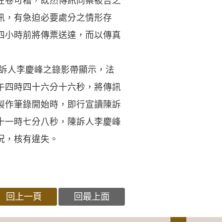
在卷可稽，既然傳訊同案被告之
訊，有急迫必要處分之情形存
四小時前將傳票送達，而以傳真
陳訴人李慶峰之錄影帶顯示，法
午四時四十六分十六秒，將傳訊
製作筆錄開始時，即行宣讀陳訴
十一時七分八秒，陳訴人李慶峰
況，核有違失。
回上一頁
回最上面