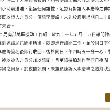
午九時三十分至該署報到，均有傳訊上揭人等之傳票影本
四小時前送達，復無任何證據，足認有對證人李慶峰之傳
署既以證人之身分，傳訊李慶峰，未能於應到場期日二十
有未合。
調查局南部地區機動工作組，於九十一年五月十五日訊問
峰到達該局訊問處所後，隨即進行訊問工作，並於同日下
李慶峰簽名後即行收回，後於同日下午四時五十分一秒，
，遽以被告之身分加以訊問，且筆錄持續製作至同日夜間
得渠之同意，於夜間訊問，未兼顧陳訴人李慶峰之體能狀