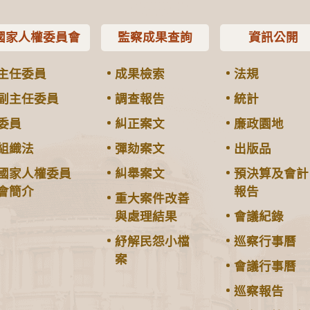
國家人權委員會
監察成果查詢
資訊公開
主任委員
成果檢索
法規
副主任委員
調查報告
統計
委員
糾正案文
廉政園地
組織法
彈劾案文
出版品
國家人權委員
糾舉案文
預決算及會計
會簡介
報告
重大案件改善
與處理結果
會議紀錄
紓解民怨小檔
巡察行事曆
案
會議行事曆
巡察報告