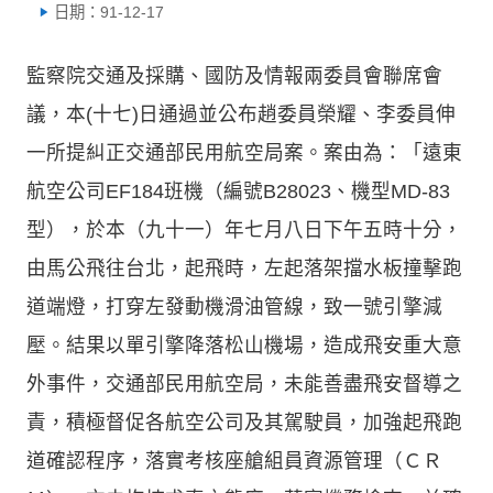
日期：91-12-17
監察院交通及採購、國防及情報兩委員會聯席會
議，本(十七)日通過並公布趙委員榮耀、李委員伸
一所提糾正交通部民用航空局案。案由為：「遠東
航空公司EF184班機（編號B28023、機型MD-83
型），於本（九十一）年七月八日下午五時十分，
由馬公飛往台北，起飛時，左起落架擋水板撞擊跑
道端燈，打穿左發動機滑油管線，致一號引擎減
壓。結果以單引擎降落松山機場，造成飛安重大意
外事件，交通部民用航空局，未能善盡飛安督導之
責，積極督促各航空公司及其駕駛員，加強起飛跑
道確認程序，落實考核座艙組員資源管理（ＣＲ