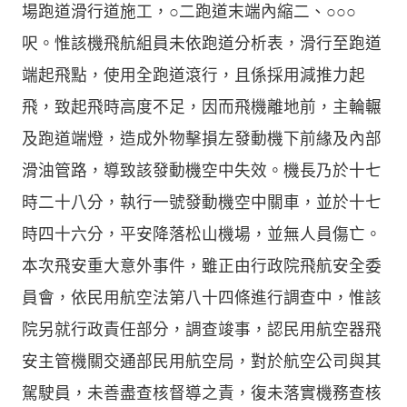
場跑道滑行道施工，○二跑道末端內縮二、○○○
呎。惟該機飛航組員未依跑道分析表，滑行至跑道
端起飛點，使用全跑道滾行，且係採用減推力起
飛，致起飛時高度不足，因而飛機離地前，主輪輾
及跑道端燈，造成外物擊損左發動機下前緣及內部
滑油管路，導致該發動機空中失效。機長乃於十七
時二十八分，執行一號發動機空中關車，並於十七
時四十六分，平安降落松山機場，並無人員傷亡。
本次飛安重大意外事件，雖正由行政院飛航安全委
員會，依民用航空法第八十四條進行調查中，惟該
院另就行政責任部分，調查竣事，認民用航空器飛
安主管機關交通部民用航空局，對於航空公司與其
駕駛員，未善盡查核督導之責，復未落實機務查核