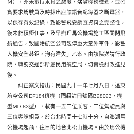
Ｍ），亦未抱持求真之態度，落實機務檢查，並確
實要求駕駛員及時拔出座艙語音紀錄器之斷電器，
以保存有效紀錄，致影響飛安調查資料之完整性，
復未能積極任事，及早辦理馬公機場施工區關閉飛
航通告，致國籍航空公司迭傳重大意外事件，影響
人機安全甚鉅，洵有違失」乙案。由該院送請行政
院，轉飭交通部所屬民用航空局，切實檢討改進見
復。
糾正案文指出：民國九十一年七月八日，遠東
航空公司EF184班機（國籍註冊號碼B28023，機
型MD-83型），載有一五二位乘客、二位駕駛員與
三位客艙組員，於台北時間十七時十分，自澎湖馬
公機場起飛，往目的地台北松山機場。由於馬公機