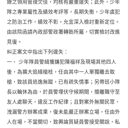
鐐之領用管理欠佳，均核有嚴重違失；此外，少年
隊之專業屬性及績效考評等，長期失衡，少年虞犯
之防治工作，績效不彰，允宜深入檢討重新定位。
由該院函請內政部警政署轉飭所屬，切實檢討改進
見復。
糾正案文中指出下列違失：
一、 少年隊員警緝獲嫌犯陳福祥及現場其他四人
後，為擴大追緝槍枝，任由其中一人單獨離去取
槍，致該員逃逸無蹤，已有疏失情事；另帶班小隊
長以輪休為由，於員警埋伏守候期間，擅離職守至
友人處聊天，違反工作紀律；且對案外無關民眾，
洩漏警方辦案成果，復未能嚴正辦案立場，任由外
人在場，不當關切，致輿論質疑員警接受關說，私