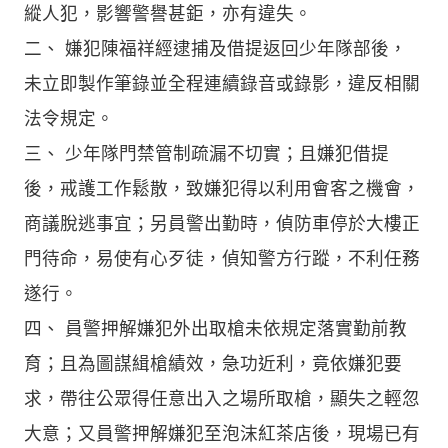
縱人犯，影響警譽甚鉅，亦有違失。
二、 嫌犯陳福祥經逮捕及借提返回少年隊部後，
未立即製作筆錄並全程連續錄音或錄影，違反相關
法令規定。
三、 少年隊門禁管制疏漏不切實；且嫌犯借提
後，戒護工作鬆散，致嫌犯得以利用會客之機會，
商議脫逃事宜；另員警出勤時，偵防車停於大樓正
門待命，易使有心歹徒，偵知警方行蹤，不利任務
遂行。
四、 員警押解嫌犯外出取槍未依規定落實勤前教
育；且為圖謀緝槍績效，急功近利，竟依嫌犯要
求，帶往公眾得任意出入之場所取槍，顯失之輕忽
大意；又員警押解嫌犯至泡沫紅茶店後，現場已有