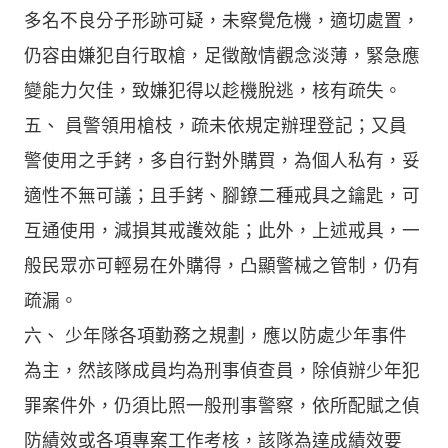
多名不良分子形跡可疑，未察覺危機，適切處置，
仍容由嫌犯自行取槍，足徵敵情觀念淡薄，緊急應
變能力欠佳，致嫌犯得以趁機脫逃，核有疏失。
五、 員警領用槍枝，疏未依規定辦理登記；又員
警使用之手銬，多自行對外購買，為個人私有，妥
適性不無可議；且手銬、腳鐐二種戒具之鑰匙，可
互通使用，減損其戒護效能；此外，上述戒具，一
般民眾亦可輕易在外購得，凸顯警械之管制，仍有
疏漏。
六、 少年隊各項勤務之規劃，應以防處少年事件
為主，然該隊成員均為刑事偵查員，除偵辦少年犯
罪案件外，仍須比照一般刑事警察，依所配賦之偵
防績效或各項專案工作考核，該隊為達成績效要