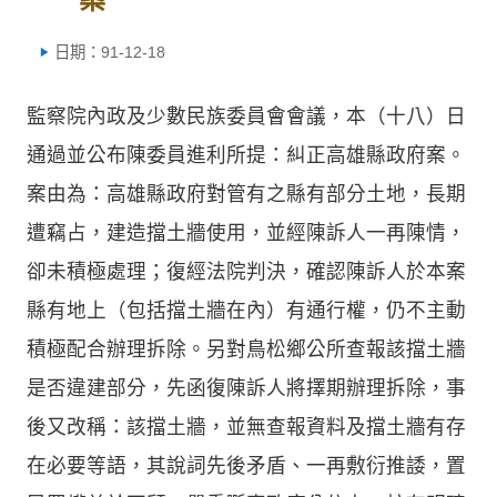
日期：91-12-18
監察院內政及少數民族委員會會議，本（十八）日
通過並公布陳委員進利所提：糾正高雄縣政府案。
案由為：高雄縣政府對管有之縣有部分土地，長期
遭竊占，建造擋土牆使用，並經陳訴人一再陳情，
卻未積極處理；復經法院判決，確認陳訴人於本案
縣有地上（包括擋土牆在內）有通行權，仍不主動
積極配合辦理拆除。另對鳥松鄉公所查報該擋土牆
是否違建部分，先函復陳訴人將擇期辦理拆除，事
後又改稱：該擋土牆，並無查報資料及擋土牆有存
在必要等語，其說詞先後矛盾、一再敷衍推諉，置