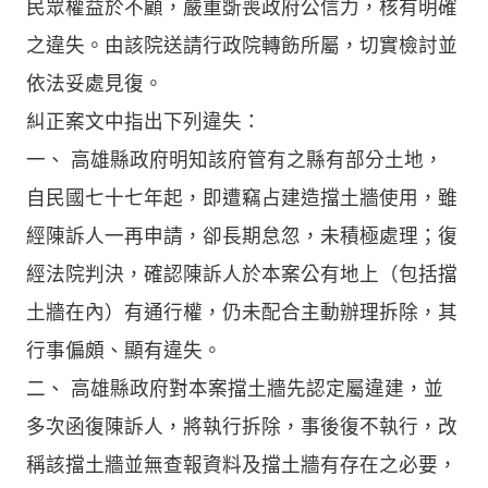
民眾權益於不顧，嚴重斲喪政府公信力，核有明確
之違失。由該院送請行政院轉飭所屬，切實檢討並
依法妥處見復。
糾正案文中指出下列違失：
一、 高雄縣政府明知該府管有之縣有部分土地，
自民國七十七年起，即遭竊占建造擋土牆使用，雖
經陳訴人一再申請，卻長期怠忽，未積極處理；復
經法院判決，確認陳訴人於本案公有地上（包括擋
土牆在內）有通行權，仍未配合主動辦理拆除，其
行事偏頗、顯有違失。
二、 高雄縣政府對本案擋土牆先認定屬違建，並
多次函復陳訴人，將執行拆除，事後復不執行，改
稱該擋土牆並無查報資料及擋土牆有存在之必要，