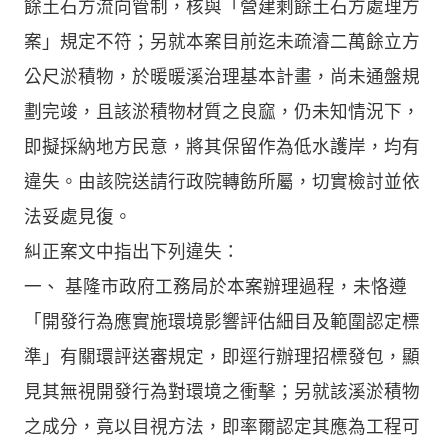
餘土石方流向管制，核與「營建剩餘土石方處理方
案」規定不符；另就本案目前迄未疏濬二萬餘立方
公尺淤積物，於暖暖溪治理基本計畫，尚未通盤規
劃完竣，且該淤積物材質之良窳，仍未知情況下，
即擬採納地方民意，將其保留作為低水護岸，均有
違失。由該院送請行政院轉飭所屬，切實檢討並依
法妥處見復。
糾正案文中指出下列違失：
一、 基隆市政府工務局於本案辦理過程，未恪遵
「開發行為應實施環境影響評估細目及範圍認定標
準」有關環評送審規定，即逕行辦理招標發包，顯
見其無視開發行為對環境之衝擊；另就該溪淤積物
之成分，竟以目視方法，即率爾認定其應為工程可