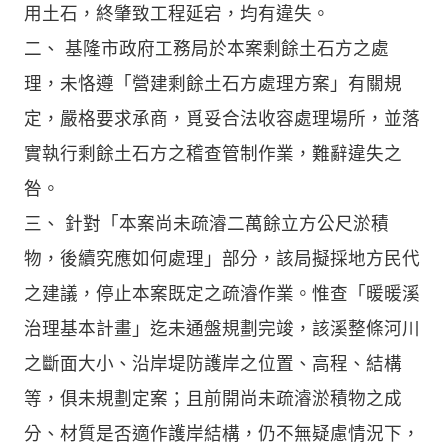
用土石，終肇致工程延宕，均有違失。
二、 基隆市政府工務局於本案剩餘土石方之處
理，未恪遵「營建剩餘土石方處理方案」有關規
定，嚴格要求承商，覓妥合法收容處理場所，並落
實執行剩餘土石方之稽查管制作業，難辭違失之
咎。
三、 針對「本案尚未疏濬二萬餘立方公尺淤積
物，後續究應如何處理」部分，該局擬採地方民代
之建議，停止本案既定之疏濬作業。惟查「暖暖溪
治理基本計畫」迄未通盤規劃完竣，該溪整條河川
之斷面大小、沿岸堤防護岸之位置、高程、結構
等，俱未規劃定案；且前開尚未疏濬淤積物之成
分、材質是否適作護岸結構，仍不無疑慮情況下，