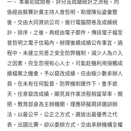
一、 本案初試閱卷、評分及成績統計之流程，均
係經由競賽計畫主持人曾哲明、助理陳仙姿彙整
後，交由大同資訊公司，進行電腦閱卷及成績統
計、排序，之後，再經由電子郵件，傳送電子檔至
曾哲明之電子信箱內，辦理後續成績公布事宜，過
程中，未建立完善之安全防弊機制，減少人為介入
之因素，完全忽視有心人士，可能趁機利用接觸成
績檔案之機會，予以竄改成績，任由極少數承辦人
員，在未有任何監督、防弊機制運作下，隻手遮
天，任意竄改成績，顯見其作業流程相當草率、簡
陋。教育部身為主辦機關，理應研擬周詳選訓辦
法，以最公平、公正之方式，選拔出最優秀之代
表，出國比賽，卻以委辦方式，交由承辦機構全權