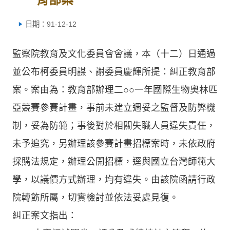
日期：91-12-12
監察院教育及文化委員會會議，本（十二）日通過
並公布柯委員明謀、謝委員慶輝所提：糾正教育部
案。案由為：教育部辦理二○○一年國際生物奧林匹
亞競賽參賽計畫，事前未建立週妥之監督及防弊機
制，妥為防範；事後對於相關失職人員違失責任，
未予追究，另辦理該參賽計畫招標案時，未依政府
採購法規定，辦理公開招標，逕與國立台灣師範大
學，以議價方式辦理，均有違失。由該院函請行政
院轉飭所屬，切實檢討並依法妥處見復。
糾正案文指出：