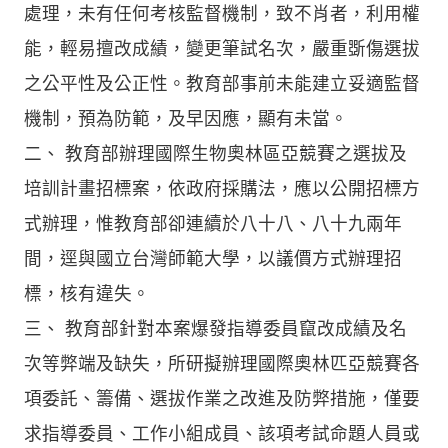
處理，未有任何考核監督機制，致不肖者，利用權
能，輕易擅改成績，變更筆試名次，嚴重斲傷選拔
之公平性及公正性。教育部事前未能建立妥適監督
機制，預為防範，及早因應，顯有未當。
二、 教育部辦理國際生物奧林區亞競賽之選拔及
培訓計畫招標案，依政府採購法，應以公開招標方
式辦理，惟教育部卻連續於八十八、八十九兩年
間，逕與國立台灣師範大學，以議價方式辦理招
標，核有違失。
三、 教育部針對本案爆發指導委員竄改成績及名
次等弊端及缺失，所研擬辦理國際奧林匹亞競賽各
項委託、籌備、選拔作業之改進及防弊措施，僅要
求指導委員、工作小組成員、該項考試命題人員或