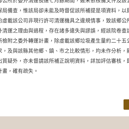
所於委外清運長達七月餘期間，遲未依核備文件及該
保局備查，惟該局卻未能及時督促該所補提是項資料，以
約虛載該公司非現行許可清運機具之違規情事，致該鄉公
外清運之理由與過程，存在諸多違失與謬誤，經該院卷查
所檢附之委外轉運計畫，除虛載該鄉垃圾產生量約二十五
求，及與該縣其他鄉、鎮、市之比較情形，均未作分析，
出質疑外，亦未督請該所補正說明資料，詳加評估審核，
計畫，確有疏失。