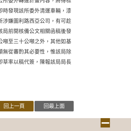
公所委外轉運計畫內容，將得標
即時發現該所委外清運車輛，漆
所涉嫌圖利路西亞公司，有可趁
該局前開核備公文相關函稿後發
公噸至三十公噸之外，其他如基
顯無從審酌其必要性，惟該局除
即草率以稿代簽，陳報該局局長
回上一頁
回最上面