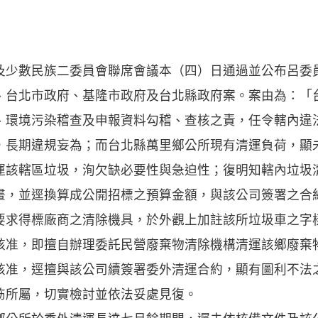
數民族二委員會聯席會議本（四）日通過並公布呂委
、台北市政府、基隆市政府及台北縣政府案。案由為：「
、環境污染稽查及申報資料勾稽、查核之責，任令轄內違
，長期違規妄為；而台北縣萬里鄉公所現有清運負荷，顯
運該轄區垃圾，洵欠缺必要性與急迫性；復明知轄內垃圾
畫，並逕換算成公開招標之預算金額，與該公司簽署之合
要求得標廠商之清除機具，於外觀上加註該所垃圾車之字
核准，即擅自辦理委託民營廢棄物清除機構清運該鄉廢棄
核准，逕擅與該公司續簽署委外清運合約，顯有圖利不法
飭所屬，切實檢討並依法妥處見復。