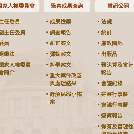
國家人權委員會
監察成果查詢
資訊公開
主任委員
成果檢索
法規
副主任委員
調查報告
統計
委員
糾正案文
廉政園地
組織法
彈劾案文
出版品
國家人權委員
糾舉案文
預決算及會計
會簡介
報告
重大案件改善
與處理結果
會議紀錄
紓解民怨小檔
巡察行事曆
案
會議行事曆
巡察報告
保有及管理個