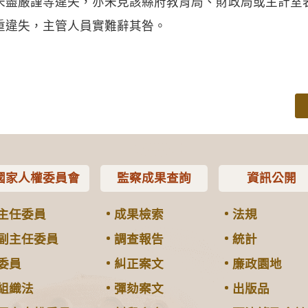
未盡嚴謹等違失，亦未見該縣府教育局、財政局或主計室
重違失，主管人員實難辭其咎。
國家人權委員會
監察成果查詢
資訊公開
主任委員
成果檢索
法規
副主任委員
調查報告
統計
委員
糾正案文
廉政園地
組織法
彈劾案文
出版品