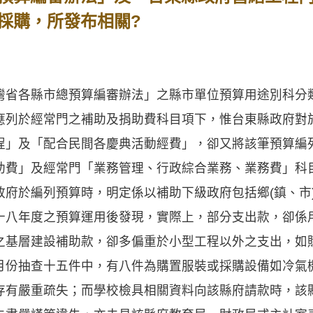
採購，所發布相關?
各縣市總預算編審辦法」之縣市單位預算用途別科分
應列於經常門之補助及捐助費科目項下，惟台東縣政府對
程」及「配合民間各慶典活動經費」，卻又將該筆預算編
助費」及經常門「業務管理、行政綜合業務、業務費」科
於編列預算時，明定係以補助下級政府包括鄉(鎮、市
十八年度之預算運用後發現，實際上，部分支出款，卻係
之基層建設補助款，卻多偏重於小型工程以外之支出，如
月份抽查十五件中，有八件為購置服裝或採購設備如冷氣
存有嚴重疏失；而學校檢具相關資料向該縣府請款時，該