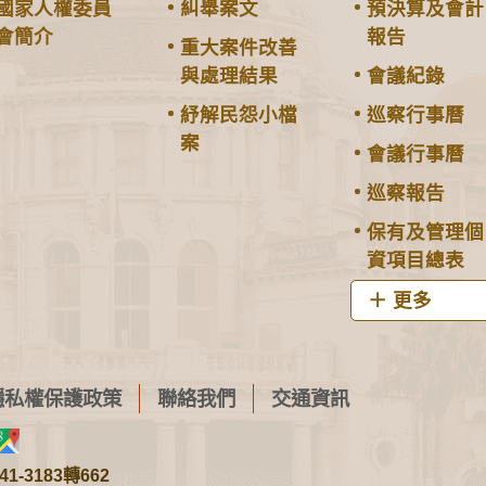
國家人權委員
糾舉案文
預決算及會計
會簡介
報告
重大案件改善
與處理結果
會議紀錄
紓解民怨小檔
巡察行事曆
案
會議行事曆
巡察報告
保有及管理個
資項目總表
更多
隱私權保護政策
聯絡我們
交通資訊
1-3183轉662