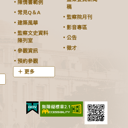
陳情書範例
稿
常見Q＆A
監察院月刊
建築風華
影音專區
監察文史資料
公告
陳列室
徵才
參觀資訊
預約參觀
更多