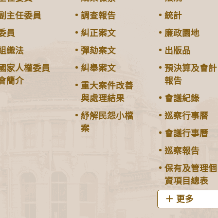
副主任委員
調查報告
統計
委員
糾正案文
廉政園地
組織法
彈劾案文
出版品
國家人權委員
糾舉案文
預決算及會計
會簡介
報告
重大案件改善
與處理結果
會議紀錄
紓解民怨小檔
巡察行事曆
案
會議行事曆
巡察報告
保有及管理個
資項目總表
更多