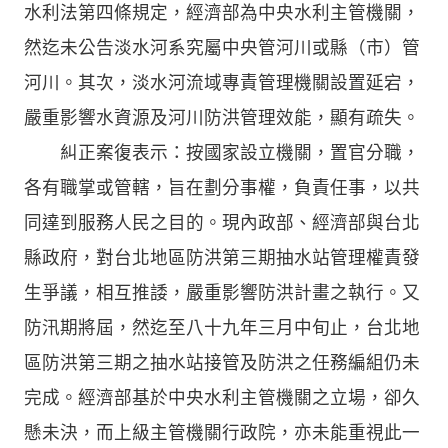
水利法第四條規定，經濟部為中央水利主管機關，
然迄未公告淡水河系究屬中央管河川或縣（市）管
河川。其次，淡水河流域專責管理機關設置延宕，
嚴重影響水資源及河川防洪管理效能，顯有疏失。
糾正案復表示：按國家設立機關，置官分職，
各有職掌或管轄，旨在劃分事權，負責任事，以共
同達到服務人民之目的。現內政部、經濟部與台北
縣政府，對台北地區防洪第三期抽水站管理權責發
生爭議，相互推諉，嚴重影響防洪計畫之執行。又
防汛期將屆，然迄至八十九年三月中旬止，台北地
區防洪第三期之抽水站接管及防洪之任務編組仍未
完成。經濟部基於中央水利主管機關之立場，卻久
懸未決，而上級主管機關行政院，亦未能重視此一