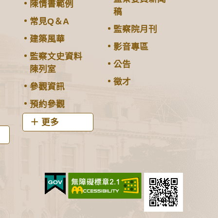
陳情書範例
稿
常見Q＆A
監察院月刊
建築風華
影音專區
監察文史資料
公告
陳列室
徵才
參觀資訊
預約參觀
更多