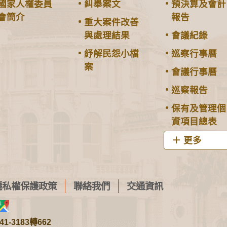
國家人權委員
糾舉案文
預決算及會計
會簡介
報告
重大案件改善
與處理結果
會議紀錄
紓解民怨小檔
巡察行事曆
案
會議行事曆
巡察報告
保有及管理個
資項目總表
更多
隱私權保護政策
聯絡我們
交通資訊
1-3183轉662