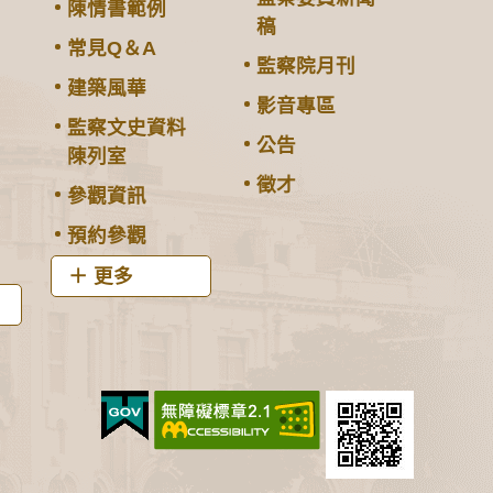
陳情書範例
稿
常見Q＆A
監察院月刊
建築風華
影音專區
監察文史資料
公告
陳列室
徵才
參觀資訊
預約參觀
更多