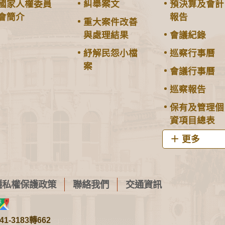
國家人權委員
糾舉案文
預決算及會計
會簡介
報告
重大案件改善
與處理結果
會議紀錄
紓解民怨小檔
巡察行事曆
案
會議行事曆
巡察報告
保有及管理個
資項目總表
更多
隱私權保護政策
聯絡我們
交通資訊
1-3183轉662