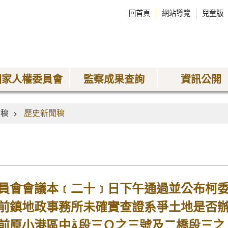
回首頁
網站導覽
兒童版
國家人權委員會
監察成果查詢
資訊公開
聞稿
歷史新聞稿
會會議本﹝二十﹞日下午通過並公布柯委
前鎮地政事務所未確實查證系爭土地是否辦
前原小港區中段三Ｏ之三號及二橋段三之