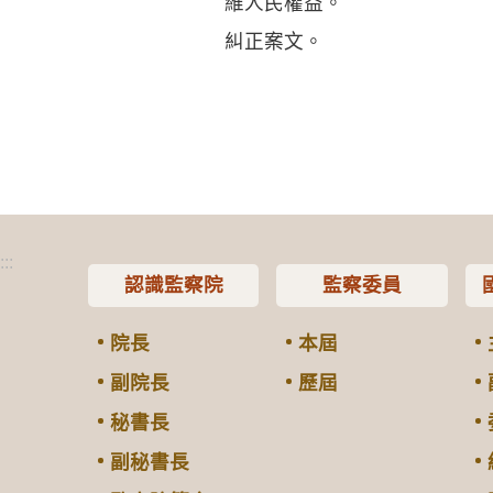
維人民權益。
糾正案文。
:::
認識監察院
監察委員
院長
本屆
副院長
歷屆
秘書長
副秘書長