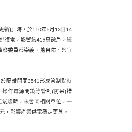
)」時，於110年5月13日14
部復電，影響約415萬餘戶，經
過監察委員蔡崇義、蕭自佑、葉宜
隔離開關3541形成管制點時
操作電源閉鎖等管制(防呆)措
完工竣驗時，未會同相關單位，一
億元，影響產業供電穩定更甚。