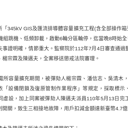
345kV GIS及匯流排導體容量擴充工程(含全部操作箱更新
機組跳機、低頻卸載，啟動6輪分區輪停，迄當晚8時始全
事證明確，情節重大。監察院於112年7月4日審查通
、楊宗霖及陳邁夫，全案移送懲戒法院審理。
電所容量擴充期間，被彈劾人楊宗霖、潘信志、吳清木，於
未依「設備閉鎖及復原管制作業程序」等規定，採取標示、
虛設，加上同案被彈劾人陳邁夫派員110年5月13日
制開關，致生三相接地故障，用戶扣減金額達新臺幣4.7