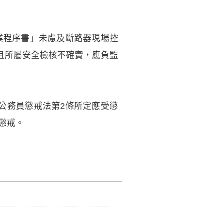
業程序書」未慮及斷路器現場控
且所屬安全檢核不確實，應負監
公務員懲戒法第2條所定應受懲
懲戒。