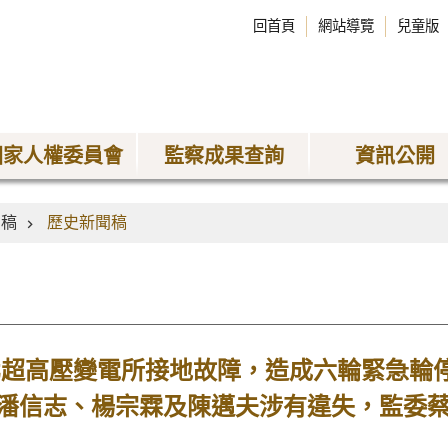
回首頁
網站導覽
兒童版
國家人權委員會
監察成果查詢
資訊公開
聞稿
歷史新聞稿
路北超高壓變電所接地故障，造成六輪緊急輪
潘信志、楊宗霖及陳邁夫涉有違失，監委