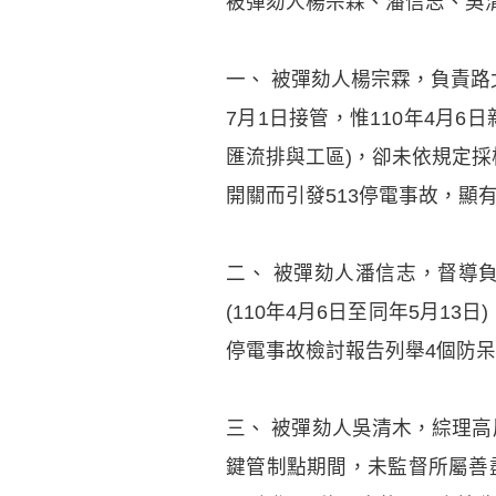
被彈劾人楊宗霖、潘信志、吳
一、 被彈劾人楊宗霖，負責路北
7月1日接管，惟110年4月6
匯流排與工區)，卻未依規定採
開關而引發513停電事故，顯
二、 被彈劾人潘信志，督導
(110年4月6日至同年5月1
停電事故檢討報告列舉4個防
三、 被彈劾人吳清木，綜理高屏供
鍵管制點期間，未監督所屬善