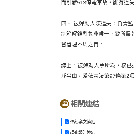
而引發513停電事故，顯有違
四、 被彈劾人陳邁夫，負責
制箱解鎖對象非唯一，致所屬
督管理不周之責。
綜上，被彈劾人等所為，核已
戒事由，爰依憲法第97條第2
相關連結
彈劾案文連結
調查報告連結