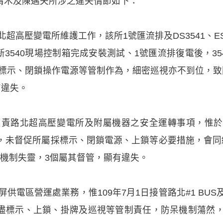
清木及陳邁夫所涉之違失情節如下：
超高壓變電所維護工作，該所1號匯流排及DS3541、ES3
日新3540現場控制箱完成安裝測試、1號匯流排復電後，3
標示、閉鎖操作電源等管制作為，細密巡視亦不到位，致
有違失。
負責路北超高壓變電所及附屬機器之安全運轉事項，惟於3
3日)，未督促所屬採標示、閉鎖電源、上鎖等必要措施，會
呆機制失靈，3個屬其督管，顯有違失。
電區營運處業務，惟109年7月1日接管路北#1 BUS及D
盡標示、上鎖、掛牌及巡視等管制責任，防呆機制蕩然，致