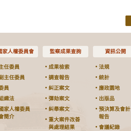
國家人權委員會
監察成果查詢
資訊公開
主任委員
成果檢索
法規
副主任委員
調查報告
統計
委員
糾正案文
廉政園地
組織法
彈劾案文
出版品
國家人權委員
糾舉案文
預決算及會計
會簡介
報告
重大案件改善
與處理結果
會議紀錄