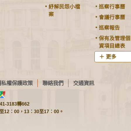
紓解民怨小檔
巡察行事曆
案
會議行事曆
巡察報告
保有及管理個
資項目總表
更多
隱私權保護政策
聯絡我們
交通資訊
1-3183轉662
2：00，13：30至17：00。