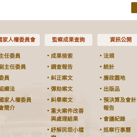
國家人權委員會
監察成果查詢
資訊公開
主任委員
成果檢索
法規
副主任委員
調查報告
統計
委員
糾正案文
廉政園地
組織法
彈劾案文
出版品
國家人權委員
糾舉案文
預決算及會計
會簡介
報告
重大案件改善
與處理結果
會議紀錄
紓解民怨小檔
巡察行事曆