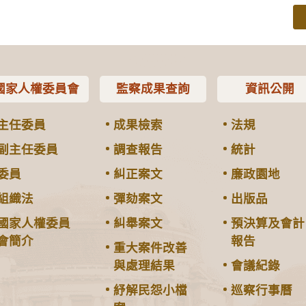
國家人權委員會
監察成果查詢
資訊公開
主任委員
成果檢索
法規
副主任委員
調查報告
統計
委員
糾正案文
廉政園地
組織法
彈劾案文
出版品
國家人權委員
糾舉案文
預決算及會計
會簡介
報告
重大案件改善
與處理結果
會議紀錄
紓解民怨小檔
巡察行事曆