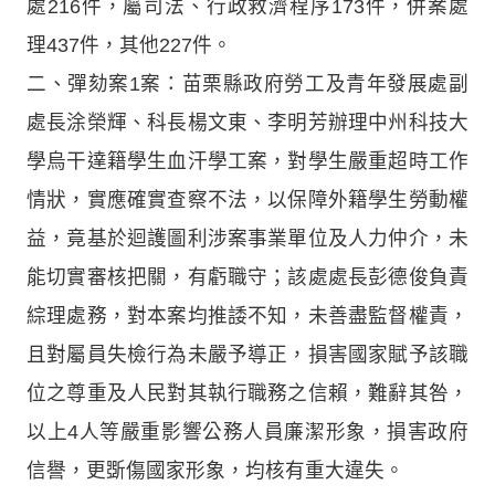
處216件，屬司法、行政救濟程序173件，併案處
理437件，其他227件。
二、彈劾案1案：苗栗縣政府勞工及青年發展處副
處長涂榮輝、科長楊文東、李明芳辦理中州科技大
學烏干達籍學生血汗學工案，對學生嚴重超時工作
情狀，實應確實查察不法，以保障外籍學生勞動權
益，竟基於迴護圖利涉案事業單位及人力仲介，未
能切實審核把關，有虧職守；該處處長彭德俊負責
綜理處務，對本案均推諉不知，未善盡監督權責，
且對屬員失檢行為未嚴予導正，損害國家賦予該職
位之尊重及人民對其執行職務之信賴，難辭其咎，
以上4人等嚴重影響公務人員廉潔形象，損害政府
信譽，更斲傷國家形象，均核有重大違失。