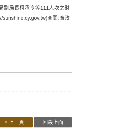
全局副局長柯承亨等111人次之財
://sunshine.cy.gov.tw)查閱;廉政
回上一頁
回最上面