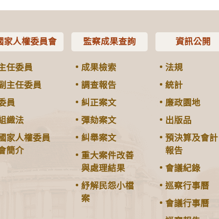
國家人權委員會
監察成果查詢
資訊公開
主任委員
成果檢索
法規
副主任委員
調查報告
統計
委員
糾正案文
廉政園地
組織法
彈劾案文
出版品
國家人權委員
糾舉案文
預決算及會計
會簡介
報告
重大案件改善
與處理結果
會議紀錄
紓解民怨小檔
巡察行事曆
案
會議行事曆