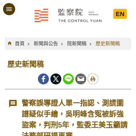
:::
跳到主要內容區塊
EN
:::
首頁
新聞與公告
院新聞稿
歷史新聞稿
歷史新聞稿
警察誤導證人單一指認、測謊圖
譜疑似手繪，吳明峰含冤被訴強
盜案，判刑5年，監委王美玉籲請
法務部研提再審