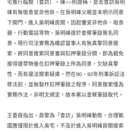
宅進行臨檢（查訪）。陳○○則證稱，是去查訪吳明
峰有無吸食安非他命。在吳明峰父親並未明示同意
下開門，進入吳明峰房間。因起獲安非他命、吸食
器、行動電話等物，吳明峰遂於查察筆錄簽名同
意。現行司法實務為確認當事人有無真摯同意搜
索，將同意搜索同意書與扣押筆錄分開，即為避免
搜得違禁物後在扣押筆錄上所為同意，欠缺真摯
性，而有違法搜索疑慮。然在90、92年刑事訴訟法
修法前，並無製作扣押筆錄之程序，同意搜索僅為
實務作法，非明文規定，故本案以查察筆錄取代。
王委員指出，員警為「查訪」吳明峰動態，合理範
圍應僅限於進入吳宅，不及於進入吳明峰房間搜索