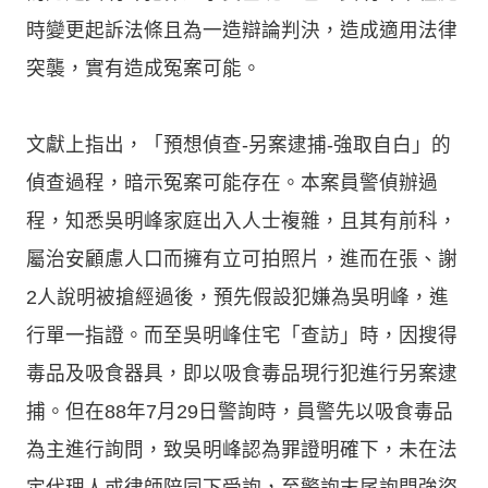
時變更起訴法條且為一造辯論判決，造成適用法律
突襲，實有造成冤案可能。
文獻上指出，「預想偵查-另案逮捕-強取自白」的
偵查過程，暗示冤案可能存在。本案員警偵辦過
程，知悉吳明峰家庭出入人士複雜，且其有前科，
屬治安顧慮人口而擁有立可拍照片，進而在張、謝
2人說明被搶經過後，預先假設犯嫌為吳明峰，進
行單一指證。而至吳明峰住宅「查訪」時，因搜得
毒品及吸食器具，即以吸食毒品現行犯進行另案逮
捕。但在88年7月29日警詢時，員警先以吸食毒品
為主進行詢問，致吳明峰認為罪證明確下，未在法
定代理人或律師陪同下受詢，至警詢末尾詢問強盜