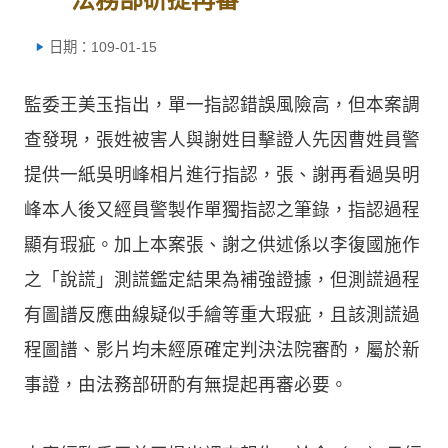
日期：109-01-15
監委王美玉指出，單一指認錯誤風險高，但本案調
查發現，張姓被害人與謝姓目擊證人先因曹姓員警
提供一紙吳明峰相片進行指認，張、謝再看過吳明
峰本人後又經員警製作單獨指認之筆錄，指認過程
顯有瑕疵。加上本案張、謝之供述係以李復國施作
之「說謊」測謊鑑定結果為補強證據，但測謊過程
有圖譜反應曲線疑似手繪等重大瑕疵，且該測謊過
程圖譜、影片均未經原確定判決法院審酌，屬於新
事證，由法務部研酌有無提起再審必要。