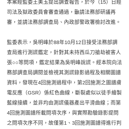
本案經監委王美玉提出調查報告，於今（15）日經
司法及獄政委員會審查通過，籲請法務部研議再
審，並請法務部調查局、內政部警政署檢討改進。
監委表示，吳明峰於88年10月12日接受法務部調
查局進行測謊鑑定，針對其未持西瓜刀搶劫被害人
張○○等問項，鑑定結果為吳明峰說謊。經本院向法
務部調查局調閱並檢視其測謊錄影過程及相關圖譜
資料，發現在4回施測過程中，第2回施測之圖譜膚
電反應（GSR）係紅色曲線，斷裂處似以徒手繪製
藍線接續，並非均由測謊儀器產出平滑曲線；而第
4回施測圖譜所載問項次序，與實際勘驗錄影提問
之問項次序不同，故僅第1、3回施測圖譜得進行判