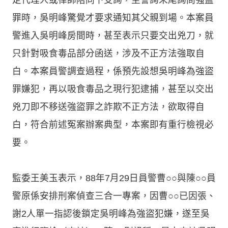
罪時，吳明峰驚覺才要求通知其父親到場。本案員
警進入吳明峰房間時，甚至表示只要交出兇刀，就
只針對吸食毒品部分函送，涉及不正方法強取自
白。本案員警調查過程，係預先設想吳明峰為強盜
罪嫌犯，再以吸食毒品之現行犯逮捕，甚至以交出
兇刀即不移送強盜罪之詐欺不正方法，欲取得自
白，符合前述冤案辦案典型，本案即有重行檢視必
要。
監委王美玉表示，88年7月29日員警曹○○與陳○○員
警原係安排刑案偵查三合一專案，因曹○○已因張、
謝2人單一指認後鎖定吳明峰為強盜犯嫌，遂至吳