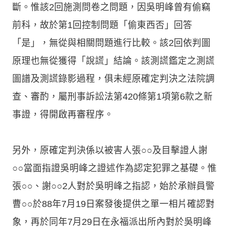
斷。惟該2回施測問卷之問題，因吳明峰曾有偷竊
前科，故於第1回控制問題「偷東西否」回答
「是」，無從與相關問題進行比較。該2回依判圖
原理也無從獲得「說謊」結論。該測謊鑑定之測謊
圖譜及測謊錄影過程，俱未經原確定判決之法院調
查、審酌，屬刑事訴訟法第420條第1項第6款之新
事證，得開啟再審程序。
另外，原確定判決係以被害人張○○及目擊證人謝
○○當面指證吳明峰之證述作為認定犯罪之基礎。惟
張○○、謝○○2人對於吳明峰之指認，始於承辦員警
曹○○於88年7月19日案發後提供之單一相片確認對
象，再於同年7月29日在永福派出所內對於吳明峰