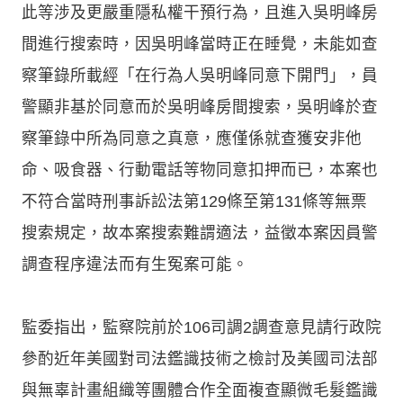
此等涉及更嚴重隱私權干預行為，且進入吳明峰房
間進行搜索時，因吳明峰當時正在睡覺，未能如查
察筆錄所載經「在行為人吳明峰同意下開門」，員
警顯非基於同意而於吳明峰房間搜索，吳明峰於查
察筆錄中所為同意之真意，應僅係就查獲安非他
命、吸食器、行動電話等物同意扣押而已，本案也
不符合當時刑事訴訟法第129條至第131條等無票
搜索規定，故本案搜索難謂適法，益徵本案因員警
調查程序違法而有生冤案可能。
監委指出，監察院前於106司調2調查意見請行政院
參酌近年美國對司法鑑識技術之檢討及美國司法部
與無辜計畫組織等團體合作全面複查顯微毛髮鑑識