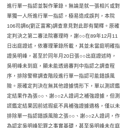
進行單一指認並製作筆錄。無論是就一張相片或對
單獨一人所進行單一指認，極易造成誤判，本院
106司調6(劉正富案)調查意見對此即有闡釋。原確
定判決之第二審法院審理時，謝○○在89年12月11
日出庭證述，依審理筆錄所載，其並未當庭明確指
證吳明峰，甚至於同年月20日張○○出庭證述時，
吳明峰未到庭，顯未能透過審判中指認之調查程
序，排除警察調查階段進行單一指認可能錯誤風
險。原確定判決在無其他證據情形下，單以測謊鑑
定結果作為張○○、謝○○2人證詞之補強證據，但測
謊鑑定結果因前述瑕疵不具補強證據適格，僅以未
排除單一指認錯誤風險之張○○、謝○○2人證詞，作
為認定吳明峰犯罪之事實基礎，甚至吳明峰未在庭