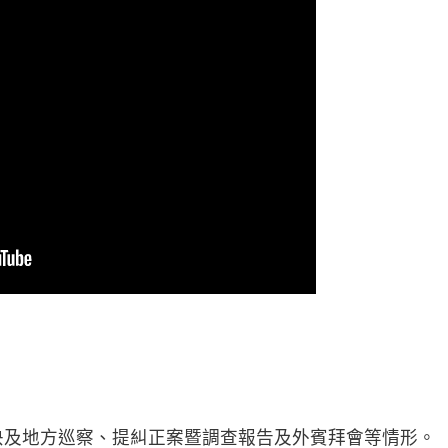
中央及地方巡察、提糾正案暨調查報告及外賓拜會等情形。