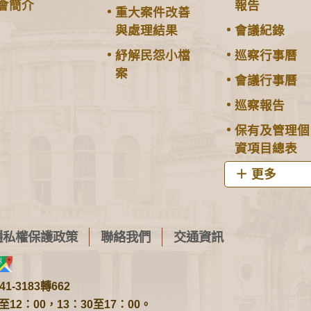
會簡介
報告
重大案件改善
與處理結果
會議紀錄
紓解民怨小檔
巡察行事曆
案
會議行事曆
巡察報告
保有及管理個
資項目總表
更多
隱私權保護政策
聯絡我們
交通資訊
1-3183轉662
2：00，13：30至17：00。